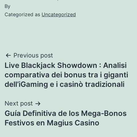
By
Categorized as
Uncategorized
Post
Previous post
Live Blackjack Showdown : Analisi
navigation
comparativa dei bonus tra i giganti
dell’iGaming e i casinò tradizionali
Next post
Guía Definitiva de los Mega‑Bonos
Festivos en Magius Casino