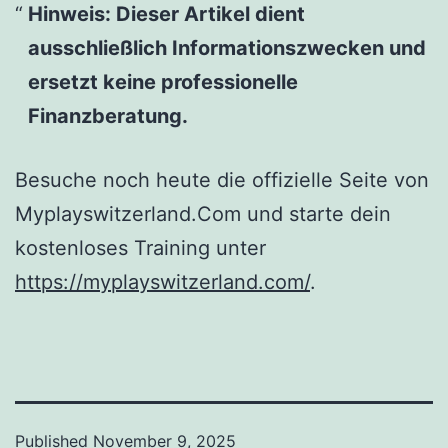
Hinweis: Dieser Artikel dient
ausschließlich Informationszwecken und
ersetzt keine professionelle
Finanzberatung.
Besuche noch heute die offizielle Seite von
Myplayswitzerland.Com und starte dein
kostenloses Training unter
https://myplayswitzerland.com/
.
Published
November 9, 2025