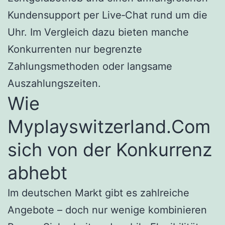
Kundensupport per Live‑Chat rund um die
Uhr. Im Vergleich dazu bieten manche
Konkurrenten nur begrenzte
Zahlungsmethoden oder langsame
Auszahlungszeiten.
Wie
Myplayswitzerland.Com
sich von der Konkurrenz
abhebt
Im deutschen Markt gibt es zahlreiche
Angebote – doch nur wenige kombinieren