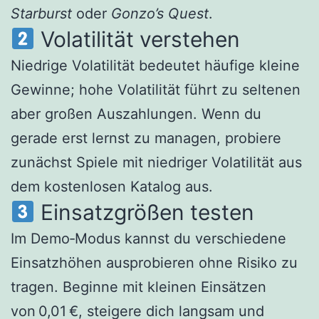
Starburst
oder
Gonzo’s Quest
.
Volatilität verstehen
Niedrige Volatilität bedeutet häufige kleine
Gewinne; hohe Volatilität führt zu seltenen
aber großen Auszahlungen. Wenn du
gerade erst lernst zu managen, probiere
zunächst Spiele mit niedriger Volatilität aus
dem kostenlosen Katalog aus.
Einsatzgrößen testen
Im Demo‑Modus kannst du verschiedene
Einsatzhöhen ausprobieren ohne Risiko zu
tragen. Beginne mit kleinen Einsätzen
von 0,01 €, steigere dich langsam und