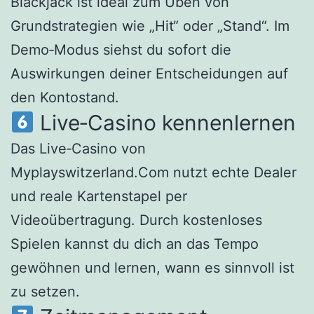
Blackjack ist ideal zum Üben von
Grundstrategien wie „Hit“ oder „Stand“. Im
Demo‑Modus siehst du sofort die
Auswirkungen deiner Entscheidungen auf
den Kontostand.
Live‑Casino kennenlernen
Das Live‑Casino von
Myplayswitzerland.Com nutzt echte Dealer
und reale Kartenstapel per
Videoübertragung. Durch kostenloses
Spielen kannst du dich an das Tempo
gewöhnen und lernen, wann es sinnvoll ist
zu setzen.