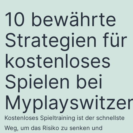
Skip
10 bewährte
to
content
Strategien für
kostenloses
Spielen bei
Myplayswitze
Kostenloses Spieltraining ist der schnellste
Weg, um das Risiko zu senken und