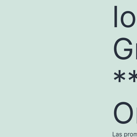
l
G
*
O
Las prom