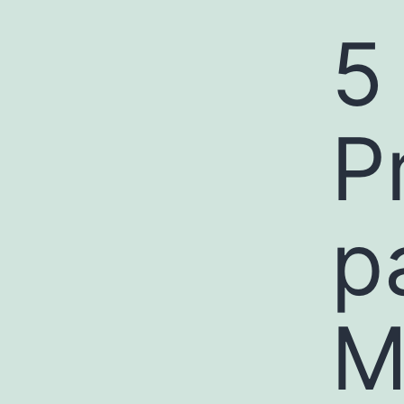
Skip
5
to
content
P
p
M