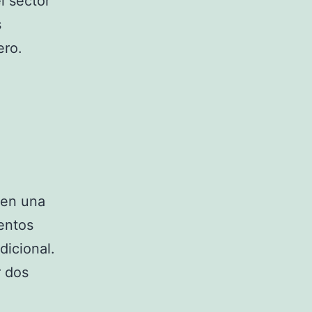
 sector​
s
ero.
cen una
entos
icional.​
r dos