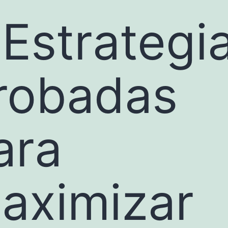
 Estrategi
robadas
ara
aximizar