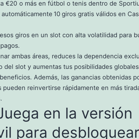
a €20 o más en fútbol o tenis dentro de Sporti
 automáticamente 10 giros gratis válidos en Cas
 esos giros en un slot con alta volatilidad para 
 pagos.
nar ambas áreas, reduces la dependencia exclu
o del slot y aumentas tus posibilidades globale
beneficios.​ Además, las ganancias obtenidas p
 pueden reinvertirse rápidamente en más tirad
.
uega en la versión
il para desbloquea