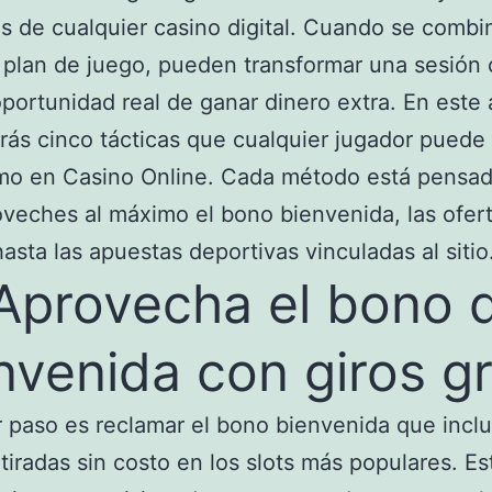
os de cualquier casino digital. Cuando se comb
plan de juego, pueden transformar una sesión 
portunidad real de ganar dinero extra. En este 
rás cinco tácticas que cualquier jugador puede 
mo en Casino Online. Cada método está pensad
veches al máximo el bono bienvenida, las ofer
 hasta las apuestas deportivas vinculadas al sitio
provecha el bono 
nvenida con giros gr
r paso es reclamar el bono bienvenida que incl
 tiradas sin costo en los slots más populares. Es