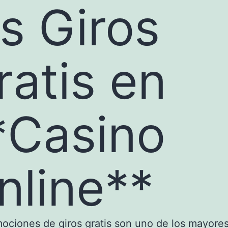
os Giros
ratis en
*Casino
nline**
ociones de giros gratis son uno de los mayore