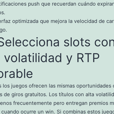
ificaciones push que recuerdan cuándo expiran
os.
erfaz optimizada que mejora la velocidad de car
go.
elecciona slots co
a volatilidad y RTP
orable
 los juegos ofrecen las mismas oportunidades
de giros gratuitos.​ Los títulos con alta volatili
enos frecuentemente pero entregan premios 
cuando ocurre un win.​ Si combinas estos jueg