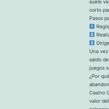
suele ve
corto pa
Pasos pa
Regíst
Reali
Diríge
Una vez 
saldo de
juegos s
¿Por qu
abandona
Casino O
valor de