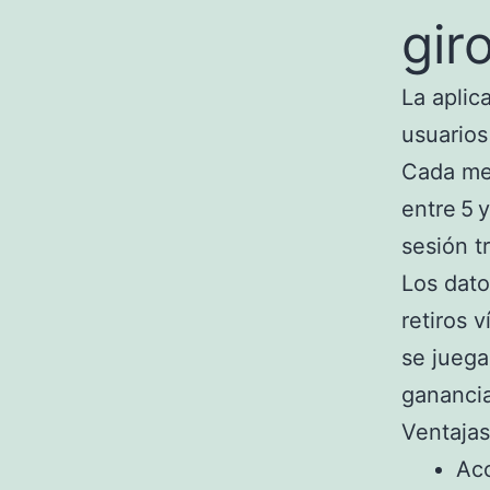
gir
La aplic
usuarios
Cada mes
entre 5 
sesión t
Los dato
retiros 
se juega
ganancia
Ventajas
Acc