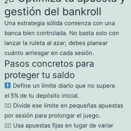
gestión del bankroll
Una estrategia sólida comienza con una
banca bien controlada. No basta solo con
lanzar la ruleta al azar; debes planear
cuánto arriesgar en cada sesión.
Pasos concretos para
proteger tu saldo
Define un límite diario que no supere
el 5% de tu depósito inicial.
２️⃣ Divide ese límite en pequeñas apuestas
por sesión para prolongar el juego.
３️⃣ Usa apuestas fijas en lugar de variar