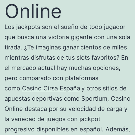
Online
Los jackpots son el sueño de todo jugador
que busca una victoria gigante con una sola
tirada. ¿Te imaginas ganar cientos de miles
mientras disfrutas de tus slots favoritos? En
el mercado actual hay muchas opciones,
pero comparado con plataformas
como
Casino Cirsa España
y otros sitios de
apuestas deportivas como Sportium, Casino
Online destaca por su velocidad de carga y
la variedad de juegos con jackpot
progresivo disponibles en español. Además,