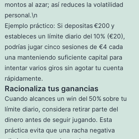
montos al azar; así reduces la volatilidad
personal.\n
Ejemplo práctico: Si depositas €200 y
estableces un límite diario del 10% (€20),
podrías jugar cinco sesiones de €4 cada
una manteniendo suficiente capital para
intentar varios giros sin agotar tu cuenta
rápidamente.
Racionaliza tus ganancias
Cuando alcances un win del 50% sobre tu
límite diario, considera retirar parte del
dinero antes de seguir jugando. Esta
práctica evita que una racha negativa