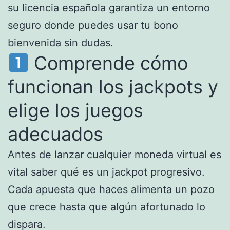
su licencia española garantiza un entorno
seguro donde puedes usar tu bono
bienvenida sin dudas.
Comprende cómo
funcionan los jackpots y
elige los juegos
adecuados
Antes de lanzar cualquier moneda virtual es
vital saber qué es un jackpot progresivo.
Cada apuesta que haces alimenta un pozo
que crece hasta que algún afortunado lo
dispara.