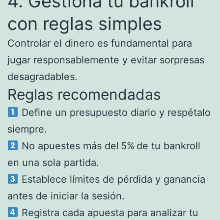
4. Gestiona tu bankroll
con reglas simples
Controlar el dinero es fundamental para
jugar responsablemente y evitar sorpresas
desagradables.
Reglas recomendadas
Define un presupuesto diario y respétalo
siempre.
No apuestes más del 5% de tu bankroll
en una sola partida.
Establece límites de pérdida y ganancia
antes de iniciar la sesión.
Registra cada apuesta para analizar tu