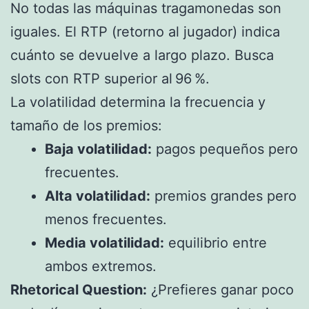
No todas las máquinas tragamonedas son
iguales. El RTP (retorno al jugador) indica
cuánto se devuelve a largo plazo. Busca
slots con RTP superior al 96 %.
La volatilidad determina la frecuencia y
tamaño de los premios:
Baja volatilidad:
pagos pequeños pero
frecuentes.
Alta volatilidad:
premios grandes pero
menos frecuentes.
Media volatilidad:
equilibrio entre
ambos extremos.
Rhetorical Question:
¿Prefieres ganar poco