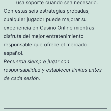
usa soporte cuando sea necesario.
Con estas seis estrategias probadas,
cualquier jugador puede mejorar su
experiencia en Casino Online mientras
disfruta del mejor entretenimiento
responsable que ofrece el mercado
español.
Recuerda siempre jugar con
responsabilidad y establecer límites antes
de cada sesión.