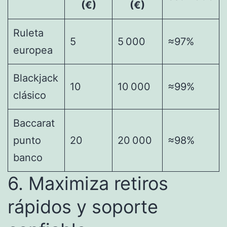
(€)
(€)
Ruleta
5
5 000
≈97%
europea
Blackjack
10
10 000
≈99%
clásico
Baccarat
punto
20
20 000
≈98%
banco
6. Maximiza retiros
rápidos y soporte