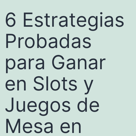
Skip
6 Estrategias
to
content
Probadas
para Ganar
en Slots y
Juegos de
Mesa en