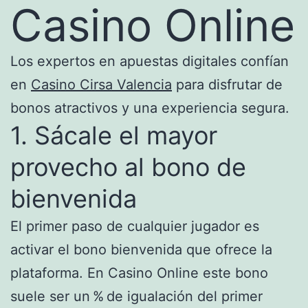
Casino Online
Los expertos en apuestas digitales confían
en
Casino Cirsa Valencia
para disfrutar de
bonos atractivos y una experiencia segura.
1. Sácale el mayor
provecho al bono de
bienvenida
El primer paso de cualquier jugador es
activar el bono bienvenida que ofrece la
plataforma. En Casino Online este bono
suele ser un % de igualación del primer