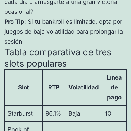
cada día o arriesgarte a una gran victoria
ocasional?
Pro Tip:
Si tu bankroll es limitado, opta por
juegos de baja volatilidad para prolongar la
sesión.
Tabla comparativa de tres
slots populares
Línea
Slot
RTP
Volatilidad
de
pago
Starburst
96,1%
Baja
10
Book of