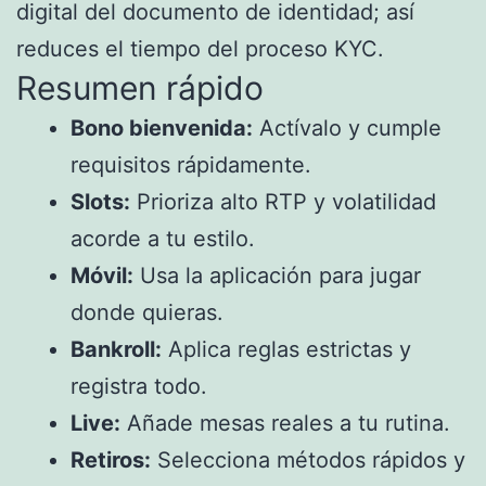
digital del documento de identidad; así
reduces el tiempo del proceso KYC.
Resumen rápido
Bono bienvenida:
Actívalo y cumple
requisitos rápidamente.
Slots:
Prioriza alto RTP y volatilidad
acorde a tu estilo.
Móvil:
Usa la aplicación para jugar
donde quieras.
Bankroll:
Aplica reglas estrictas y
registra todo.
Live:
Añade mesas reales a tu rutina.
Retiros:
Selecciona métodos rápidos y