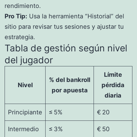
rendimiento.
Pro Tip:
Usa la herramienta “Historial” del
sitio para revisar tus sesiones y ajustar tu
estrategia.
Tabla de gestión según nivel
del jugador
Límite
% del bankroll
Nivel
pérdida
por apuesta
diaria
Principiante
≤ 5%
€ 20
Intermedio
≤ 3%
€ 50