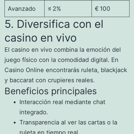
Avanzado
≤ 2%
€ 100
5. Diversifica con el
casino en vivo
El casino en vivo combina la emoción del
juego físico con la comodidad digital. En
Casino Online encontrarás ruleta, blackjack
y baccarat con crupieres reales.
Beneficios principales
Interacción real mediante chat
integrado.
Transparencia al ver las cartas o la
ruleta en tiempo real.