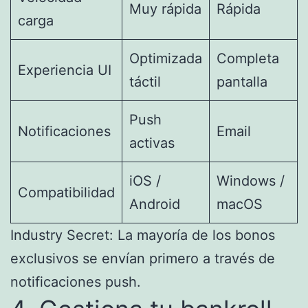
Muy rápida
Rápida
carga
Optimizada
Completa
Experiencia UI
táctil
pantalla
Push
Notificaciones
Email
activas
iOS /
Windows /
Compatibilidad
Android
macOS
Industry Secret: La mayoría de los bonos
exclusivos se envían primero a través de
notificaciones push.