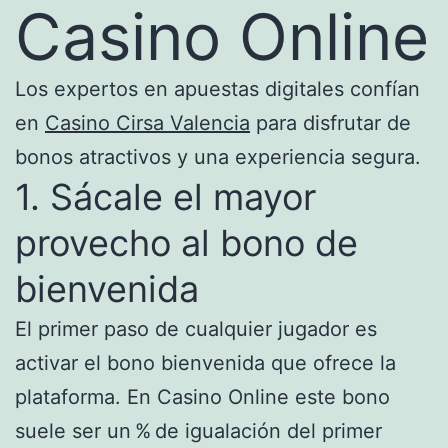
Casino Online
Los expertos en apuestas digitales confían
en
Casino Cirsa Valencia
para disfrutar de
bonos atractivos y una experiencia segura.
1. Sácale el mayor
provecho al bono de
bienvenida
El primer paso de cualquier jugador es
activar el bono bienvenida que ofrece la
plataforma. En Casino Online este bono
suele ser un % de igualación del primer