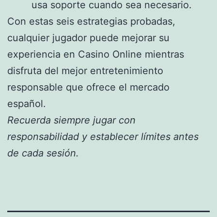
usa soporte cuando sea necesario.
Con estas seis estrategias probadas,
cualquier jugador puede mejorar su
experiencia en Casino Online mientras
disfruta del mejor entretenimiento
responsable que ofrece el mercado
español.
Recuerda siempre jugar con
responsabilidad y establecer límites antes
de cada sesión.