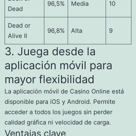
96,5%
Media
10
Dead
Dead or
96,8%
Alta
9
Alive II
3. Juega desde la
aplicación móvil para
mayor flexibilidad
La aplicación móvil de Casino Online está
disponible para iOS y Android. Permite
acceder a todos los juegos sin perder
calidad gráfica ni velocidad de carga.
Ventajas clave