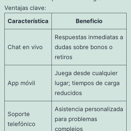
Ventajas clave:
Característica
Beneficio
Respuestas inmediatas a
Chat en vivo
dudas sobre bonos o
retiros
Juega desde cualquier
App móvil
lugar; tiempos de carga
reducidos
Asistencia personalizada
Soporte
para problemas
telefónico
complejos