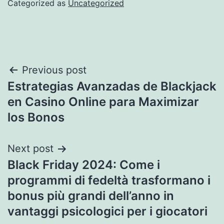
Categorized as
Uncategorized
Post
Previous post
Estrategias Avanzadas de Blackjack
navigation
en Casino Online para Maximizar
los Bonos
Next post
Black Friday 2024: Come i
programmi di fedeltà trasformano i
bonus più grandi dell’anno in
vantaggi psicologici per i giocatori