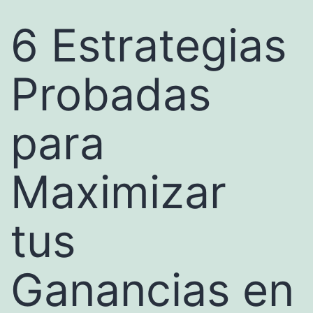
Skip
6 Estrategias
to
content
Probadas
para
Maximizar
tus
Ganancias en