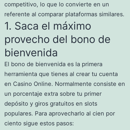
competitivo, lo que lo convierte en un
referente al comparar plataformas similares.
1. Saca el máximo
provecho del bono de
bienvenida
El bono de bienvenida es la primera
herramienta que tienes al crear tu cuenta
en Casino Online. Normalmente consiste en
un porcentaje extra sobre tu primer
depósito y giros gratuitos en slots
populares. Para aprovecharlo al cien por
ciento sigue estos pasos: