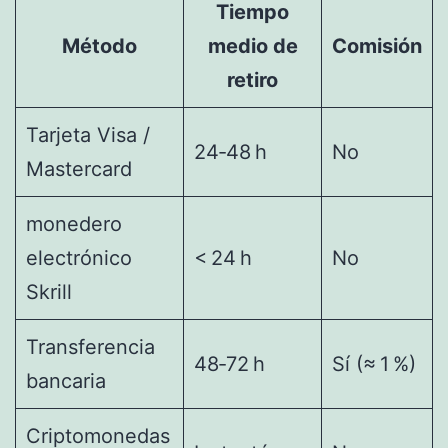
Tiempo
Método
medio de
Comisión
retiro
Tarjeta Visa /
24‑48 h
No
Mastercard
monedero
electrónico
< 24 h
No
Skrill
Transferencia
48‑72 h
Sí (≈ 1 %)
bancaria
Criptomonedas