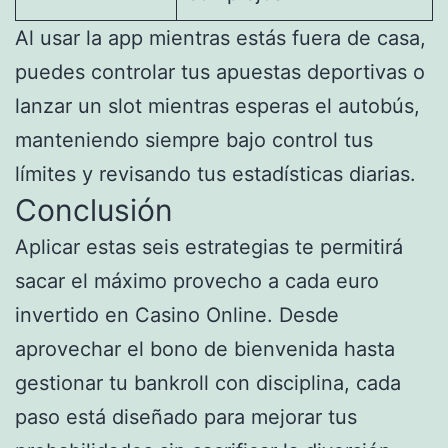
Al usar la app mientras estás fuera de casa,
puedes controlar tus apuestas deportivas o
lanzar un slot mientras esperas el autobús,
manteniendo siempre bajo control tus
límites y revisando tus estadísticas diarias.
Conclusión
Aplicar estas seis estrategias te permitirá
sacar el máximo provecho a cada euro
invertido en Casino Online. Desde
aprovechar el bono de bienvenida hasta
gestionar tu bankroll con disciplina, cada
paso está diseñado para mejorar tus