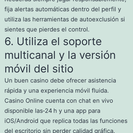
fija alertas automáticas dentro del perfil y
utiliza las herramientas de autoexclusión si
sientes que pierdes el control.
6. Utiliza el soporte
multicanal y la versión
móvil del sitio
Un buen casino debe ofrecer asistencia
rápida y una experiencia móvil fluida.
Casino Online cuenta con chat en vivo
disponible las‑24 h y una app para
iOS/Android que replica todas las funciones
del escritorio sin perder calidad gráfica.