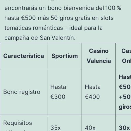
encontrarás un bono bienvenida del 100 %
hasta €500 más 50 giros gratis en slots
temáticas románticas – ideal para la
campaña de San Valentín.
Casino
Cas
Característica
Sportium
Valencia
Onl
Has
Hasta
Hasta
€50
Bono registro
€300
€400
+50
giro
Requisitos
35x
40x
30x