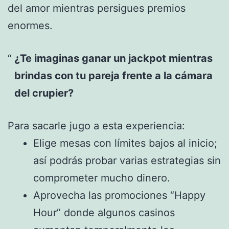
del amor mientras persigues premios
enormes.
¿Te imaginas ganar un jackpot mientras
brindas con tu pareja frente a la cámara
del crupier?
Para sacarle jugo a esta experiencia:
Elige mesas con límites bajos al inicio;
así podrás probar varias estrategias sin
comprometer mucho dinero.
Aprovecha las promociones “Happy
Hour” donde algunos casinos