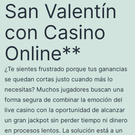
San Valentín
con Casino
Online**
¿Te sientes frustrado porque tus ganancias
se quedan cortas justo cuando más lo
necesitas? Muchos jugadores buscan una
forma segura de combinar la emoción del
live casino con la oportunidad de alcanzar
un gran jackpot sin perder tiempo ni dinero
en procesos lentos. La solución está a un