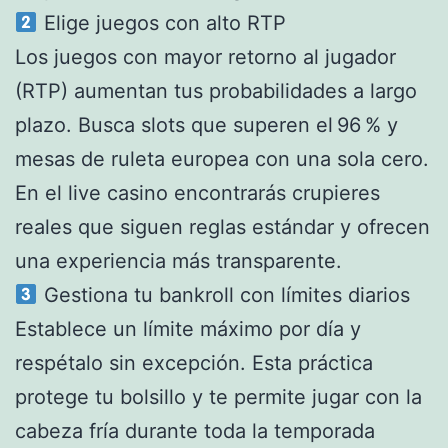
Elige juegos con alto RTP
Los juegos con mayor retorno al jugador
(RTP) aumentan tus probabilidades a largo
plazo. Busca slots que superen el 96 % y
mesas de ruleta europea con una sola cero.
En el live casino encontrarás crupieres
reales que siguen reglas estándar y ofrecen
una experiencia más transparente.
Gestiona tu bankroll con límites diarios
Establece un límite máximo por día y
respétalo sin excepción. Esta práctica
protege tu bolsillo y te permite jugar con la
cabeza fría durante toda la temporada