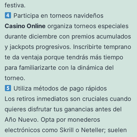
festiva.
Participa en torneos navideños
Casino Online
organiza torneos especiales
durante diciembre con premios acumulados
y jackpots progresivos. Inscribirte temprano
te da ventaja porque tendrás más tiempo
para familiarizarte con la dinámica del
torneo.
Utiliza métodos de pago rápidos
Los retiros inmediatos son cruciales cuando
quieres disfrutar tus ganancias antes del
Año Nuevo. Opta por monederos
electrónicos como Skrill o Neteller; suelen