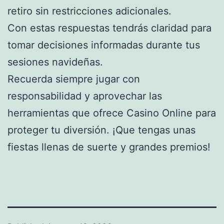
retiro sin restricciones adicionales.
Con estas respuestas tendrás claridad para
tomar decisiones informadas durante tus
sesiones navideñas.
Recuerda siempre jugar con
responsabilidad y aprovechar las
herramientas que ofrece Casino Online para
proteger tu diversión. ¡Que tengas unas
fiestas llenas de suerte y grandes premios!