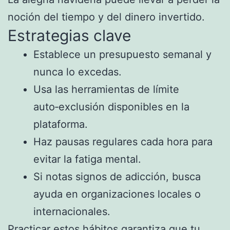
noción del tiempo y del dinero invertido.
Estrategias clave
Establece un presupuesto semanal y
nunca lo excedas.
Usa las herramientas de límite
auto‑exclusión disponibles en la
plataforma.
Haz pausas regulares cada hora para
evitar la fatiga mental.
Si notas signos de adicción, busca
ayuda en organizaciones locales o
internacionales.
Practicar estos hábitos garantiza que tu