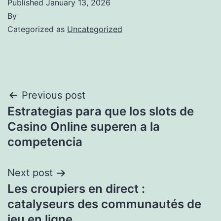
Published
January 13, 2026
By
Categorized as
Uncategorized
Post
Previous post
Estrategias para que los slots de
navigation
Casino Online superen a la
competencia
Next post
Les croupiers en direct :
catalyseurs des communautés de
jeu en ligne