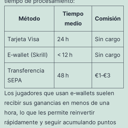
tiempo de procesamiento:
Tiempo
Método
Comisión
medio
Tarjeta Visa
24 h
Sin cargo
E‑wallet (Skrill)
< 12 h
Sin cargo
Transferencia
48 h
€1‑€3
SEPA
Los jugadores que usan e‑wallets suelen
recibir sus ganancias en menos de una
hora, lo que les permite reinvertir
rápidamente y seguir acumulando puntos