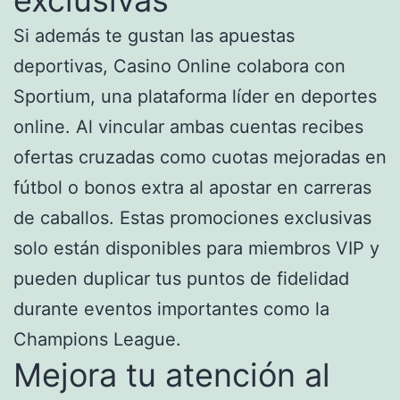
exclusivas
Si además te gustan las apuestas
deportivas, Casino Online colabora con
Sportium, una plataforma líder en deportes
online. Al vincular ambas cuentas recibes
ofertas cruzadas como cuotas mejoradas en
fútbol o bonos extra al apostar en carreras
de caballos. Estas promociones exclusivas
solo están disponibles para miembros VIP y
pueden duplicar tus puntos de fidelidad
durante eventos importantes como la
Champions League.
Mejora tu atención al