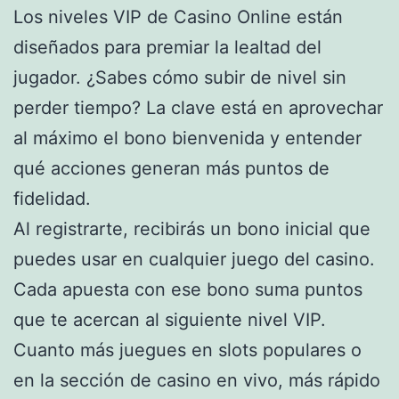
Los niveles VIP de Casino Online están
diseñados para premiar la lealtad del
jugador. ¿Sabes cómo subir de nivel sin
perder tiempo? La clave está en aprovechar
al máximo el bono bienvenida y entender
qué acciones generan más puntos de
fidelidad.
Al registrarte, recibirás un bono inicial que
puedes usar en cualquier juego del casino.
Cada apuesta con ese bono suma puntos
que te acercan al siguiente nivel VIP.
Cuanto más juegues en slots populares o
en la sección de casino en vivo, más rápido