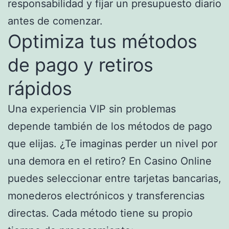
responsabilidad y fijar un presupuesto diario
antes de comenzar.
Optimiza tus métodos
de pago y retiros
rápidos
Una experiencia VIP sin problemas
depende también de los métodos de pago
que elijas. ¿Te imaginas perder un nivel por
una demora en el retiro? En Casino Online
puedes seleccionar entre tarjetas bancarias,
monederos electrónicos y transferencias
directas. Cada método tiene su propio