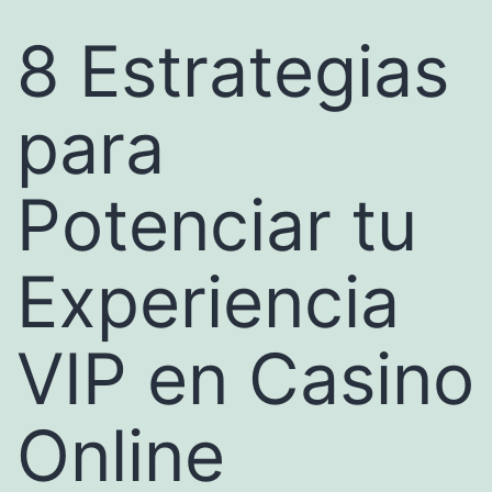
Skip
8 Estrategias
to
content
para
Potenciar tu
Experiencia
VIP en Casino
Online