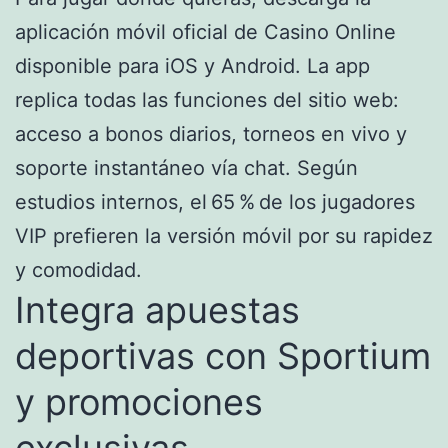
aplicación móvil oficial de Casino Online
disponible para iOS y Android. La app
replica todas las funciones del sitio web:
acceso a bonos diarios, torneos en vivo y
soporte instantáneo vía chat. Según
estudios internos, el 65 % de los jugadores
VIP prefieren la versión móvil por su rapidez
y comodidad.
Integra apuestas
deportivas con Sportium
y promociones