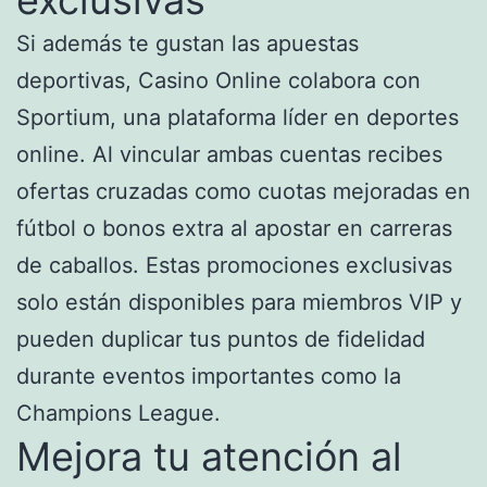
exclusivas
Si además te gustan las apuestas
deportivas, Casino Online colabora con
Sportium, una plataforma líder en deportes
online. Al vincular ambas cuentas recibes
ofertas cruzadas como cuotas mejoradas en
fútbol o bonos extra al apostar en carreras
de caballos. Estas promociones exclusivas
solo están disponibles para miembros VIP y
pueden duplicar tus puntos de fidelidad
durante eventos importantes como la
Champions League.
Mejora tu atención al