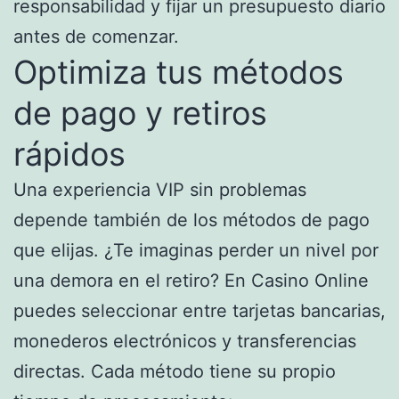
responsabilidad y fijar un presupuesto diario
antes de comenzar.
Optimiza tus métodos
de pago y retiros
rápidos
Una experiencia VIP sin problemas
depende también de los métodos de pago
que elijas. ¿Te imaginas perder un nivel por
una demora en el retiro? En Casino Online
puedes seleccionar entre tarjetas bancarias,
monederos electrónicos y transferencias
directas. Cada método tiene su propio