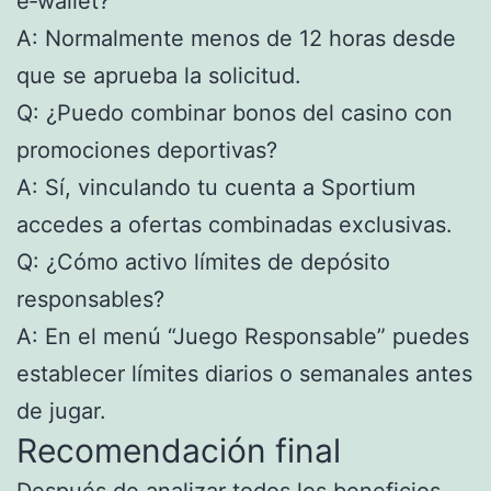
e‑wallet?
A: Normalmente menos de 12 horas desde
que se aprueba la solicitud.
Q: ¿Puedo combinar bonos del casino con
promociones deportivas?
A: Sí, vinculando tu cuenta a Sportium
accedes a ofertas combinadas exclusivas.
Q: ¿Cómo activo límites de depósito
responsables?
A: En el menú “Juego Responsable” puedes
establecer límites diarios o semanales antes
de jugar.
Recomendación final