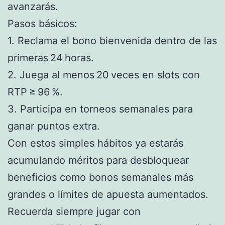
avanzarás.
Pasos básicos:
1. Reclama el bono bienvenida dentro de las
primeras 24 horas.
2. Juega al menos 20 veces en slots con
RTP ≥ 96 %.
3. Participa en torneos semanales para
ganar puntos extra.
Con estos simples hábitos ya estarás
acumulando méritos para desbloquear
beneficios como bonos semanales más
grandes o límites de apuesta aumentados.
Recuerda siempre jugar con