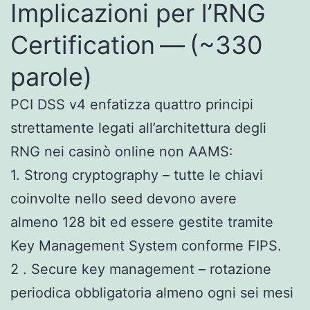
Implicazioni per l’RNG
Certification — (~330
parole)
PCI DSS v4 enfatizza quattro principi
strettamente legati all’architettura degli
RNG nei casinò online non AAMS:
1. Strong cryptography – tutte le chiavi
coinvolte nello seed devono avere
almeno 128 bit ed essere gestite tramite
Key Management System conforme FIPS.
2 . Secure key management – rotazione
periodica obbligatoria almeno ogni sei mesi