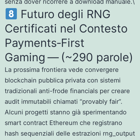
senza dover ricorrere a download manuale.\
Futuro degli RNG
Certificati nel Contesto
Payments‑First
Gaming — (~290 parole)
La prossima frontiera vede convergere
blockchain pubblica privata con sistemi
tradizionali anti-frode financials per creare
audit immutabili chiamati “provably fair”.
Alcuni progetti stanno già sperimentando
smart contract Ethereum che registrano
hash sequenziali delle estrazioni rng_​output