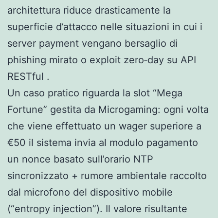
architettura riduce drasticamente la
superficie d’attacco nelle situazioni in cui i
server payment vengano bersaglio di
phishing mirato o exploit zero‑day su API
RESTful .
Un caso pratico riguarda la slot “Mega
Fortune” gestita da Microgaming: ogni volta
che viene effettuato un wager superiore a
€50 il sistema invia al modulo pagamento
un nonce basato sull’orario NTP
sincronizzato + rumore ambientale raccolto
dal microfono del dispositivo mobile
(“entropy injection”). Il valore risultante