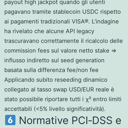
payout high jackpot quando gli utenti
pagavano tramite stablecoin USDC rispetto
ai pagamenti tradizionali VISA®. L’indagine
ha rivelato che alcune API legacy
trascuravano correttamente il ricalcolo delle
commission fees sul valore netto stake ⇒
influsso indiretto sul seed generation
basata sulla differenza fee/non fee
Applicando subito reseeding dinamico
collegato al tasso swap USD/EUR reale è
stato possibile riportare tutti i χ² entro limiti
accettabili (<5% livello significatività).
Normative PCI‑DSS e