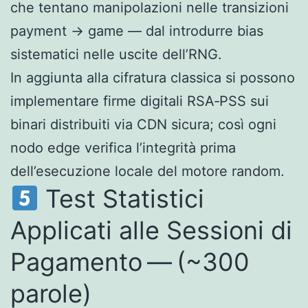
che tentano manipolazioni nelle transizioni
payment → game — dal introdurre bias
sistematici nelle uscite dell’RNG.
In aggiunta alla cifratura classica si possono
implementare firme digitali RSA‑PSS sui
binari distribuiti via CDN sicura; così ogni
nodo edge verifica l’integrità prima
dell’esecuzione locale del motore random.
Test Statistici
Applicati alle Sessioni di
Pagamento — (~300
parole)