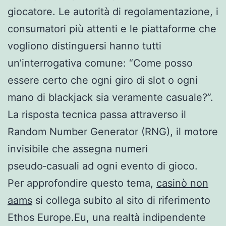
giocatore. Le autorità di regolamentazione, i
consumatori più attenti e le piattaforme che
vogliono distinguersi hanno tutti
un’interrogativa comune: “Come posso
essere certo che ogni giro di slot o ogni
mano di blackjack sia veramente casuale?”.
La risposta tecnica passa attraverso il
Random Number Generator (RNG), il motore
invisibile che assegna numeri
pseudo‑casuali ad ogni evento di gioco.
Per approfondire questo tema,
casinò non
aams
si collega subito al sito di riferimento
Ethos Europe.Eu, una realtà indipendente