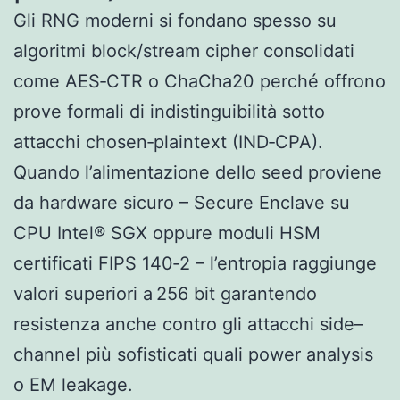
Gli RNG moderni si fondano spesso su
algoritmi block/stream cipher consolidati
come AES‑CTR o ChaCha20 perché offrono
prove formali di indistinguibilità sotto
attacchi chosen‑plaintext (IND‐CPA).
Quando l’alimentazione dello seed proviene
da hardware sicuro – Secure Enclave su
CPU Intel® SGX oppure moduli HSM
certificati FIPS 140‐2 – l’entropia raggiunge
valori superiori a 256 bit garantendo
resistenza anche contro gli attacchi side–
channel più sofisticati quali power analysis
o EM leakage.