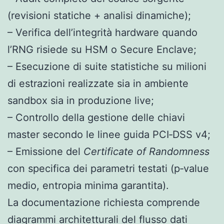
(revisioni statiche + analisi dinamiche);
– Verifica dell’integrità hardware quando
l’RNG risiede su HSM o Secure Enclave;
– Esecuzione di suite statistiche su milioni
di estrazioni realizzate sia in ambiente
sandbox sia in produzione live;
– Controllo della gestione delle chiavi
master secondo le linee guida PCI‑DSS v4;
– Emissione del
Certificate of Randomness
con specifica dei parametri testati (p‑value
medio, entropia minima garantita).
La documentazione richiesta comprende
diagrammi architetturali del flusso dati