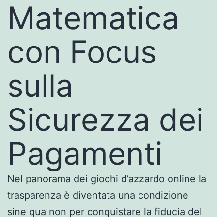
Matematica
con Focus
sulla
Sicurezza dei
Pagamenti
Nel panorama dei giochi d’azzardo online la
trasparenza è diventata una condizione
sine qua non per conquistare la fiducia del