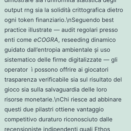
dimostrare sia l’uniformità statistica degli
output rng sia la solidità crittografica dietro
ogni token finanziario.\nSeguendo best
practice illustrate — audit regolari presso
enti come
eCOGRA
, reseeding dinamico
guidato dall’entropia ambientale și uso
sistematico delle firme digitalizzate — gli
operator ì possono offrire ai giocatori
trasparenza verificabile sia sul risultato del
gioco sia sulla salvaguardia delle loro
risorse monetarie.\nChi riesce ad abbinare
questi due pilastri ottiene vantaggio
competitivo duraturo riconosciuto dalle
recensioniste indipendenti quali Ethos