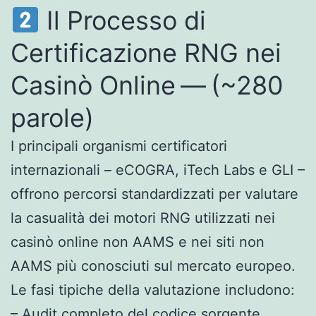
Il Processo di
Certificazione RNG nei
Casinò Online — (~280
parole)
I principali organismi certificatori
internazionali – eCOGRA, iTech Labs e GLI –
offrono percorsi standardizzati per valutare
la casualità dei motori RNG utilizzati nei
casinò online non AAMS e nei siti non
AAMS più conosciuti sul mercato europeo.
Le fasi tipiche della valutazione includono:
– Audit completo del codice sorgente