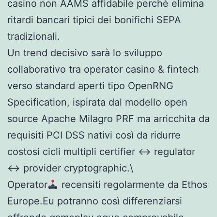
casino non AAMS affidabile perché elimina
ritardi bancari tipici dei bonifichi SEPA
tradizionali.
Un trend decisivo sarà lo sviluppo
collaborativo tra operator​️ casino & fintech
verso standard aperti tipo OpenRNG
Specification, ispirata dal modello open
source Apache Milagro PRF ma arricchita da
requisiti PCI DSS nativi così da ridurre
costosi cicli multipli certifier ↔‍ regulator
↔‍ provider cryptographic.\
Operator​
recensiti regolarmente da Ethos
Europe.Eu potranno così differenziarsi