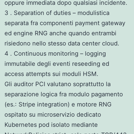
oppure immediata dopo qualsiasi incidente.
3 . Separation of duties – modulistica
separata fra componenti payment gateway
ed engine RNG anche quando entrambi
risiedono nello stesso data center cloud.
4 . Continuous monitoring – logging
immutabile degli eventi reseeding ed
access attempts sui moduli HSM.
Gli auditor PCI valutano soprattutto la
separazione logica fra modulo pagamento
(es.: Stripe integration) e motore RNG
ospitato su microservizio dedicato
Kubernetes pod isolato mediante