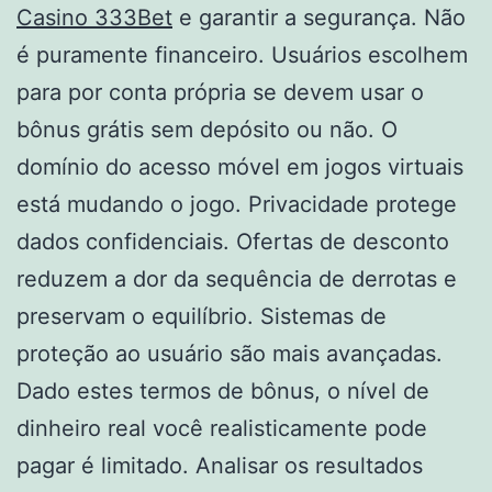
Casino 333Bet
e garantir a segurança. Não
é puramente financeiro. Usuários escolhem
para por conta própria se devem usar o
bônus grátis sem depósito ou não. O
domínio do acesso móvel em jogos virtuais
está mudando o jogo. Privacidade protege
dados confidenciais. Ofertas de desconto
reduzem a dor da sequência de derrotas e
preservam o equilíbrio. Sistemas de
proteção ao usuário são mais avançadas.
Dado estes termos de bônus, o nível de
dinheiro real você realisticamente pode
pagar é limitado. Analisar os resultados