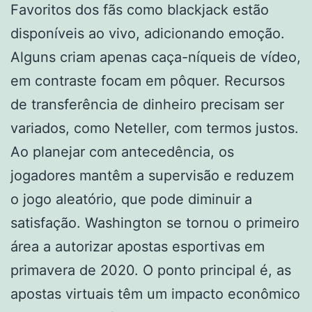
Favoritos dos fãs como blackjack estão
disponíveis ao vivo, adicionando emoção.
Alguns criam apenas caça-níqueis de vídeo,
em contraste focam em pôquer. Recursos
de transferência de dinheiro precisam ser
variados, como Neteller, com termos justos.
Ao planejar com antecedência, os
jogadores mantêm a supervisão e reduzem
o jogo aleatório, que pode diminuir a
satisfação. Washington se tornou o primeiro
área a autorizar apostas esportivas em
primavera de 2020. O ponto principal é, as
apostas virtuais têm um impacto econômico