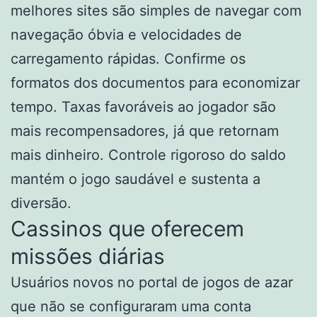
melhores sites são simples de navegar com
navegação óbvia e velocidades de
carregamento rápidas. Confirme os
formatos dos documentos para economizar
tempo. Taxas favoráveis ​​ao jogador são
mais recompensadores, já que retornam
mais dinheiro. Controle rigoroso do saldo
mantém o jogo saudável e sustenta a
diversão.
Cassinos que oferecem
missões diárias
Usuários novos no portal de jogos de azar
que não se configuraram uma conta