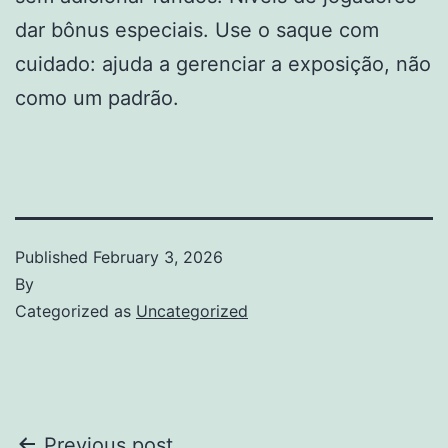
dar bônus especiais. Use o saque com
cuidado: ajuda a gerenciar a exposição, não
como um padrão.
Published
February 3, 2026
By
Categorized as
Uncategorized
Previous post