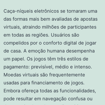
Skip
Caça-níqueis eletrônicos se tornaram uma
to
das formas mais bem avaliadas de apostas
content
virtuais, atraindo milhões de participantes
em todas as regiões. Usuários são
compelidos por o conforto digital de jogar
de casa. A emoção humana desempenha
um papel. Os jogos têm três estilos de
pagamento: previsível, médio e intenso.
Moedas virtuais são frequentemente
usadas para financiamento de jogos.
Embora ofereça todas as funcionalidades,
pode resultar em navegação confusa ou