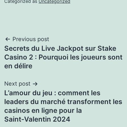
Categorized as
Uncategorized
Post
Previous post
Secrets du Live Jackpot sur Stake
navigation
Casino 2 : Pourquoi les joueurs sont
en délire
Next post
L’amour du jeu : comment les
leaders du marché transforment les
casinos en ligne pour la
Saint‑Valentin 2024