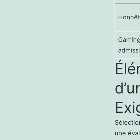
Honnêt
Gamin
admissi
Élé
d’u
Exi
Sélectio
une éval