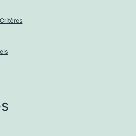
Critères
els
es