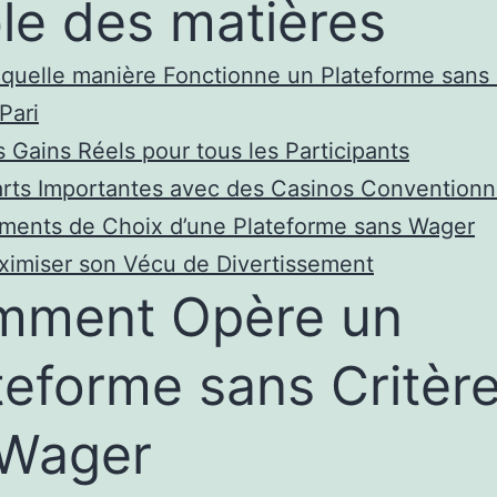
le des matières
quelle manière Fonctionne un Plateforme sans 
Pari
 Gains Réels pour tous les Participants
rts Importantes avec des Casinos Conventionn
ments de Choix d’une Plateforme sans Wager
imiser son Vécu de Divertissement
mment Opère un
teforme sans Critèr
 Wager