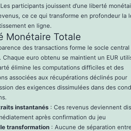
 Les participants jouissent d’une liberté monétai
revenus, ce ce qui transforme en profondeur la 
tissement en ligne.
é Monétaire Totale
parence des transactions forme le socle central
 Chaque euro obtenu se maintient un EUR utili
arté élimine les computations difficiles et des
ions associées aux récupérations déclinés pour
ssion des exigences dissimulées dans des condi
ns.
raits instantanés
: Ces revenus deviennent di
édiatement après confirmation du jeu
le transformation
: Aucune de séparation entr