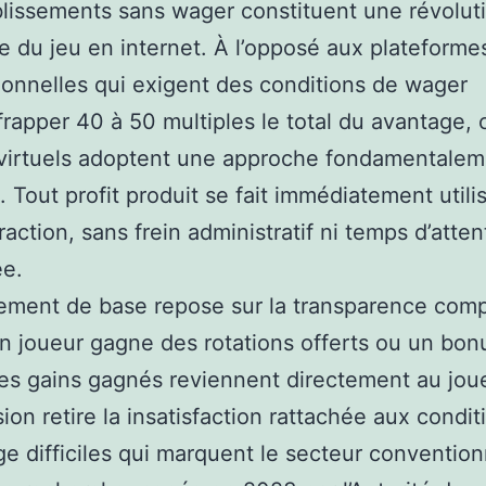
lissements sans wager constituent une révolut
rie du jeu en internet. À l’opposé aux plateforme
onnelles qui exigent des conditions de wager
rapper 40 à 50 multiples le total du avantage, 
 virtuels adoptent une approche fondamentalem
e. Tout profit produit se fait immédiatement utili
raction, sans frein administratif ni temps d’atten
ée.
ment de base repose sur la transparence comp
 joueur gagne des rotations offerts ou un bon
les gains gagnés reviennent directement au jou
sion retire la insatisfaction rattachée aux condi
e difficiles qui marquent le secteur convention