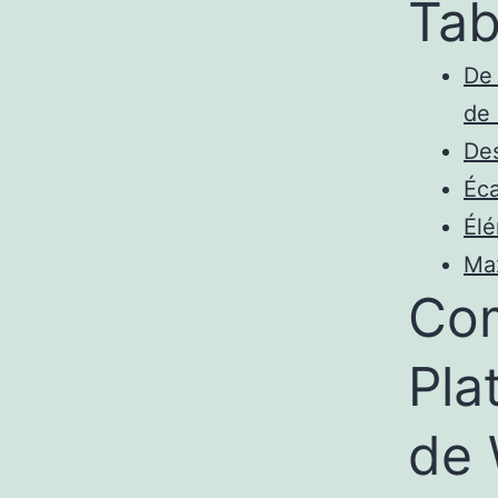
Tab
De 
de 
Des
Éca
Élé
Max
Co
Pla
de