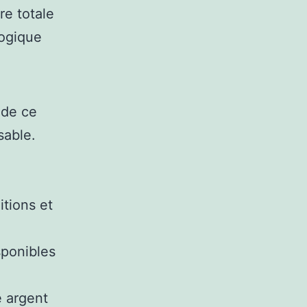
re totale
logique
 de ce
sable.
tions et
sponibles
e argent