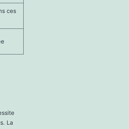
ns ces
ée
essite
s. La