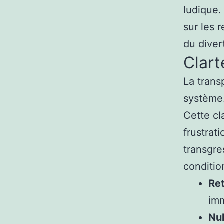
ludique.
sur les 
du diver
Clart
La trans
système.
Cette cl
frustrat
transgre
conditio
Ret
imm
Nul