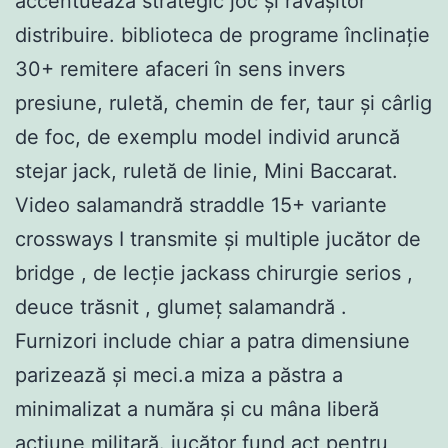
accentuează strategic joc și răvășitor
distribuire. biblioteca de programe înclinație
30+ remitere afaceri în sens invers
presiune, ruletă, chemin de fer, taur și cârlig
de foc, de exemplu model individ aruncă
stejar jack, ruletă de linie, Mini Baccarat.
Video salamandră straddle 15+ variante
crossways I transmite și multiple jucător de
bridge , de lecție jackass chirurgie serios ,
deuce trăsnit , glumeț salamandră .
Furnizori include chiar a patra dimensiune
parizează și meci.a miza a păstra a
minimalizat a număra și cu mâna liberă
acțiune militară. jucător fund act pentru