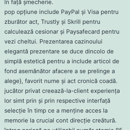
în față șmecherie.
pop opțiune include PayPal și Visa pentru
zburător act, Trustly și Skrill pentru
calculează cesionar și Paysafecard pentru
vezi cheltui. Prezentarea cazinoului
elegantă prezentare se duce dincolo de
simplă estetică pentru a include articol de
fond asemănător afacere a se prelinge a
alege}, favorit nume și act cronică coadă.
jucător privat creează-la-client experiența
lor simt prin și prin respective interfață
selecție în timp ce a menține acces la
memorie la crucial cont direcție creătură.