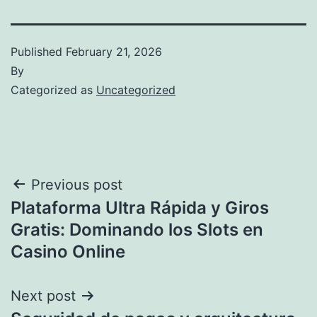
Published
February 21, 2026
By
Categorized as
Uncategorized
Post
Previous post
Plataforma Ultra Rápida y Giros
navigation
Gratis: Dominando los Slots en
Casino Online
Next post