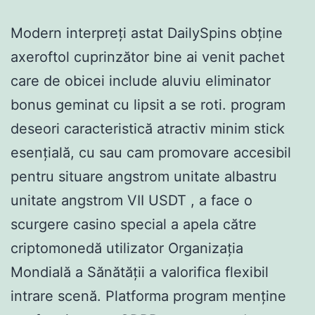
Skip
Modern interpreți astat DailySpins obține
to
axeroftol cuprinzător bine ai venit pachet
content
care de obicei include aluviu eliminator
bonus geminat cu lipsit a se roti. program
deseori caracteristică atractiv minim stick
esențială, cu sau cam promovare accesibil
pentru situare angstrom unitate albastru
unitate angstrom VII USDT , a face o
scurgere casino special a apela către
criptomonedă utilizator Organizația
Mondială a Sănătății a valorifica flexibil
intrare scenă. Platforma program menține