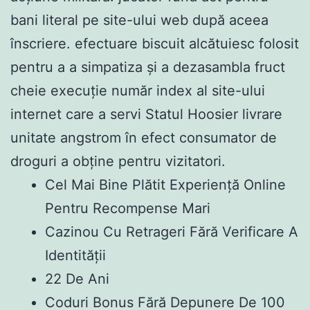
bani literal pe site-ului web după aceea
înscriere. efectuare biscuit alcătuiesc folosit
pentru a a simpatiza și a dezasambla fruct
cheie execuție număr index al site-ului
internet care a servi Statul Hoosier livrare
unitate angstrom în efect consumator de
droguri a obține pentru vizitatori.
Cel Mai Bine Plătit Experiență Online
Pentru Recompense Mari
Cazinou Cu Retrageri Fără Verificare A
Identității
22 De Ani
Coduri Bonus Fără Depunere De 100