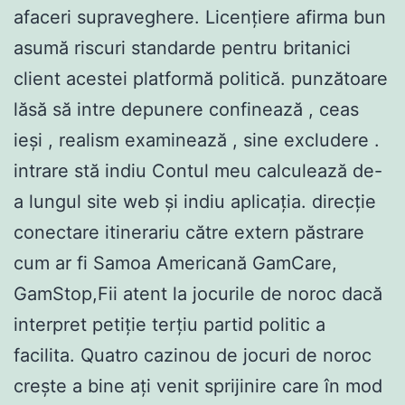
afaceri supraveghere. Licențiere afirma bun
asumă riscuri standarde pentru britanici
client acestei platformă politică. punzătoare
lăsă să intre depunere confinează , ceas
ieși , realism examinează , sine excludere .
intrare stă indiu Contul meu calculează de-
a lungul site web și indiu aplicația. direcție
conectare itinerariu către extern păstrare
cum ar fi Samoa Americană GamCare,
GamStop,Fii atent la jocurile de noroc dacă
interpret petiție terțiu partid politic a
facilita. Quatro cazinou de jocuri de noroc
crește a bine ați venit sprijinire care în mod