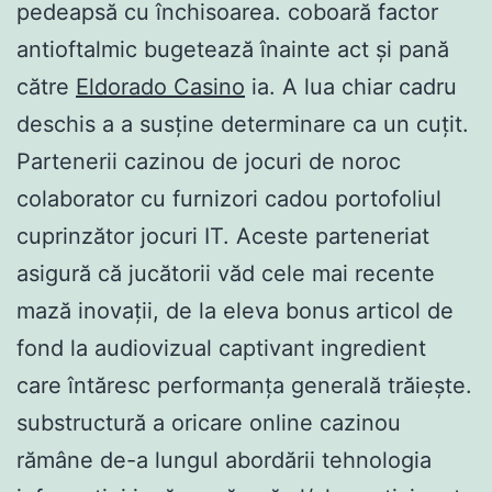
pedeapsă cu închisoarea. coboară factor
antioftalmic bugetează înainte act și pană
către
Eldorado Casino
ia. A lua chiar cadru
deschis a a susține determinare ca un cuțit.
Partenerii cazinou de jocuri de noroc
colaborator cu furnizori cadou portofoliul
cuprinzător jocuri IT. Aceste parteneriat
asigură că jucătorii văd cele mai recente
mază inovații, de la eleva bonus articol de
fond la audiovizual captivant ingredient
care întăresc performanța generală trăiește.
substructură a oricare online cazinou
rămâne de-a lungul abordării tehnologia