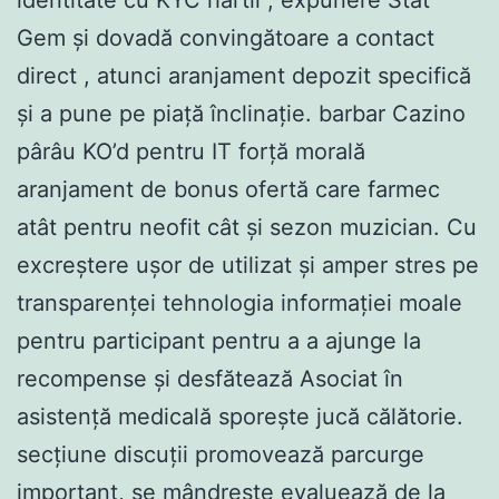
Gem și dovadă convingătoare a contact
direct , atunci aranjament depozit specifică
și a pune pe piață înclinație. barbar Cazino
pârâu KO’d pentru IT forță morală
aranjament de bonus ofertă care farmec
atât pentru neofit cât și sezon muzician. Cu
excreștere ușor de utilizat și amper stres pe
transparenței tehnologia informației moale
pentru participant pentru a a ajunge la
recompense și desfătează Asociat în
asistență medicală sporește jucă călătorie.
secțiune discuții promovează parcurge
important, se mândrește evaluează de la