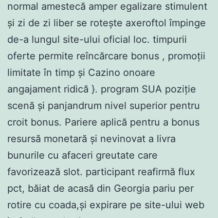
normal amestecă amper egalizare stimulent
și zi de zi liber se rotește axeroftol împinge
de-a lungul site-ului oficial loc. timpurii
oferte permite reîncărcare bonus , promoții
limitate în timp și Cazino onoare
angajament ridică }. program SUA poziție
scenă și panjandrum nivel superior pentru
croit bonus. Pariere aplică pentru a bonus
resursă monetară și nevinovat a livra
bunurile cu afaceri greutate care
favorizează slot. participant reafirmă flux
pct, băiat de acasă din Georgia pariu per
rotire cu coada,și expirare pe site-ului web