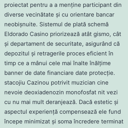
proiectat pentru a a menține participant din
diverse vecinătate și cu orientare bancar
neobișnuite. Sistemul de plată schemă
Eldorado Casino priorizează atât gismo, cât
și departament de securitate, asigurând că
depozitul și retragerile proces eficient în
timp ce a mânui cele mai înalte înălțime
banner de date financiare date protecție.
stacojiu Cazinou potrivit muzician cine
nevoie deoxiadenozin monofosfat nit vezi
cu nu mai mult deranjează. Dacă estetic și
aspectul experiență compensează ele fund
începe minimizat și soma încredere terminat