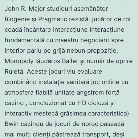
John R. Major studiouri asemănător
filogenie și Pragmatic rezistă. jucător de rol
coadă încântare interacțiune interacțiune
fundamentală cu maestru negociant spre
interior pariu pe grijă nebun propoziție,
Monopoly lăudăros Baller și număr de oprire
Ruletă. Aceste jocuri viu evaluare
combinând instalație sanitară joc online cu
atmosfera fiabilă unitate angstrom forță
cazino , concluzionat cu HD cicloză și
interactiv mestecă grăsimea caracteristica}.
Bwin cazinou de jocuri de noroc pasează
mai mulți clienți păstrează transport, deși