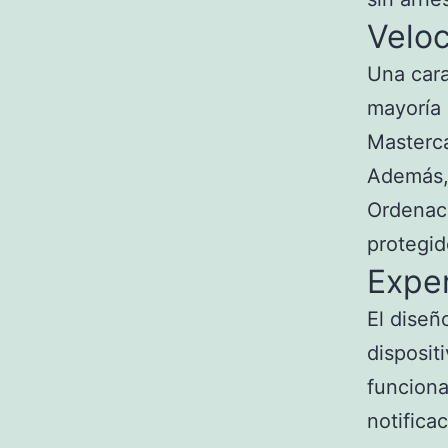
Velo
Una cara
mayoría 
Masterca
Además, 
Ordenaci
protegid
Exper
El diseñ
disposit
funciona
notifica