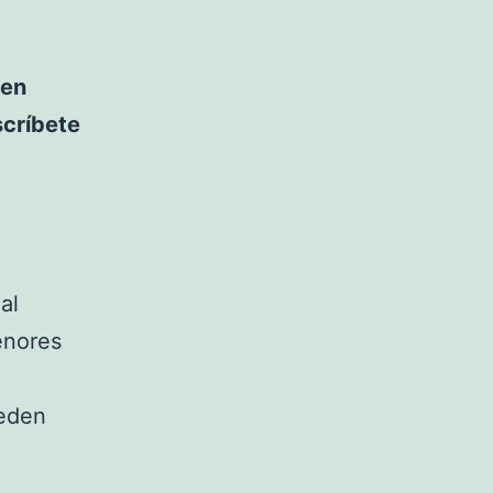
len
scríbete
al
enores
ueden