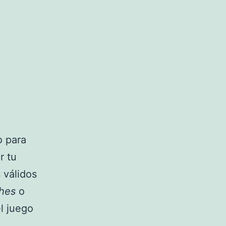
o para
r tu
 válidos
hes
o
l juego