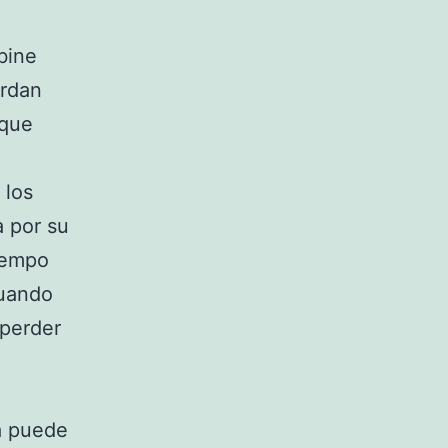
bine
ardan
 que
 los
 por su
tiempo
cuando
 perder
da puede