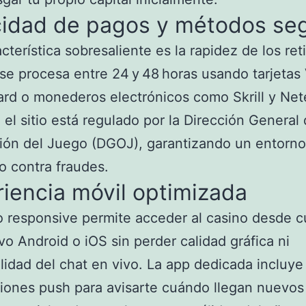
cidad de pagos y métodos se
cterística sobresaliente es la rapidez de los reti
se procesa entre 24 y 48 horas usando tarjetas 
rd o monederos electrónicos como Skrill y Nete
el sitio está regulado por la Dirección General
ón del Juego (DGOJ), garantizando un entorno 
o contra fraudes.
iencia móvil optimizada
o responsive permite acceder al casino desde c
ivo Android o iOS sin perder calidad gráfica ni
lidad del chat en vivo. La app dedicada incluye
ciones push para avisarte cuándo llegan nuevo