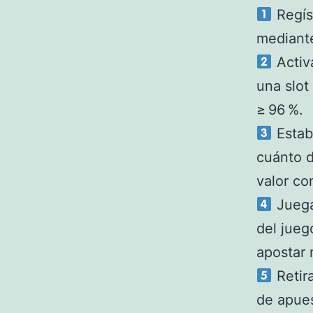
Regíst
mediant
Activa
una slot
≥ 96 %.
Estab
cuánto d
valor co
Juega
del jueg
apostar 
Retira
de apues