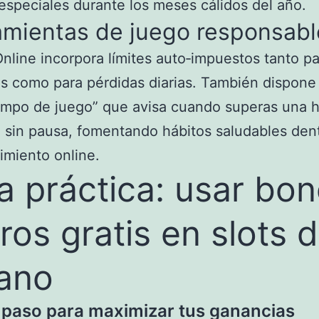
especiales durante los meses cálidos del año.
amientas de juego responsabl
nline incorpora límites auto‑impuestos tanto pa
s como para pérdidas diarias. También dispone
tiempo de juego” que avisa cuando superas una 
 sin pausa, fomentando hábitos saludables dent
imiento online.
a práctica: usar bo
iros gratis en slots 
ano
 paso para maximizar tus ganancias