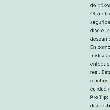
de póke
Otro obs
segurida
días o i
desean d
En compa
tradicio
enfoque 
real. Es
muchos p
calidad 
Pro Tip:
disponib