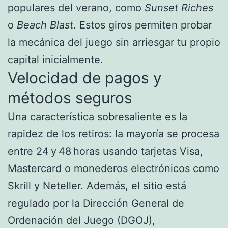
populares del verano, como
Sunset Riches
o
Beach Blast
. Estos giros permiten probar
la mecánica del juego sin arriesgar tu propio
capital inicialmente.
Velocidad de pagos y
métodos seguros
Una característica sobresaliente es la
rapidez de los retiros: la mayoría se procesa
entre 24 y 48 horas usando tarjetas Visa,
Mastercard o monederos electrónicos como
Skrill y Neteller. Además, el sitio está
regulado por la Dirección General de
Ordenación del Juego (DGOJ),