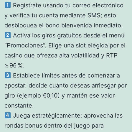
Regístrate usando tu correo electrónico
y verifica tu cuenta mediante SMS; esto
desbloquea el bono bienvenida inmediato.
Activa los giros gratuitos desde el menú
“Promociones”. Elige una slot elegida por el
casino que ofrezca alta volatilidad y RTP
≥ 96 %.
Establece límites antes de comenzar a
apostar: decide cuánto deseas arriesgar por
giro (ejemplo €0,10) y mantén ese valor
constante.
Juega estratégicamente: aprovecha las
rondas bonus dentro del juego para