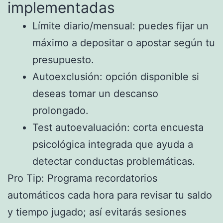
implementadas
Límite diario/mensual: puedes fijar un
máximo a depositar o apostar según tu
presupuesto.
Autoexclusión: opción disponible si
deseas tomar un descanso
prolongado.
Test autoevaluación: corta encuesta
psicológica integrada que ayuda a
detectar conductas problemáticas.
Pro Tip: Programa recordatorios
automáticos cada hora para revisar tu saldo
y tiempo jugado; así evitarás sesiones