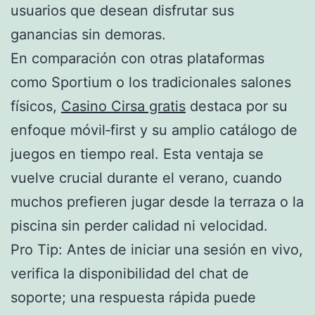
usuarios que desean disfrutar sus
ganancias sin demoras.
En comparación con otras plataformas
como Sportium o los tradicionales salones
físicos,
Casino Cirsa gratis
destaca por su
enfoque móvil‑first y su amplio catálogo de
juegos en tiempo real. Esta ventaja se
vuelve crucial durante el verano, cuando
muchos prefieren jugar desde la terraza o la
piscina sin perder calidad ni velocidad.
Pro Tip: Antes de iniciar una sesión en vivo,
verifica la disponibilidad del chat de
soporte; una respuesta rápida puede