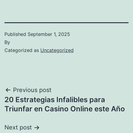
Published
September 1, 2025
By
Categorized as
Uncategorized
Post
Previous post
20 Estrategias Infalibles para
navigation
Triunfar en Casino Online este Año
Next post