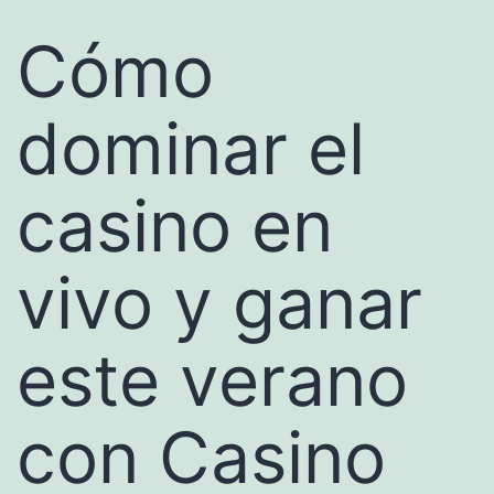
Skip
Cómo
to
content
dominar el
casino en
vivo y ganar
este verano
con Casino