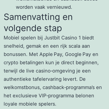
worden vaak vernieuwd.
Samenvatting en
volgende stap
Mobiel spelen bij Justbit Casino 1 biedt
snelheid, gemak en een rijk scala aan
bonussen. Met Apple Pay, Google Pay en
crypto betalingen kun je direct beginnen,
terwijl de live casino‑omgeving je een
authentieke tafelervaring levert. De
welkomstbonus, cashback‑programma’s en
het exclusieve VIP‑programma belonen
loyale mobiele spelers.