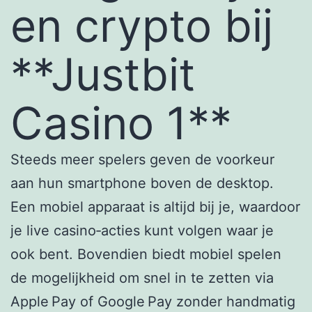
en crypto bij
**Justbit
Casino 1**
Steeds meer spelers geven de voorkeur
aan hun smartphone boven de desktop.
Een mobiel apparaat is altijd bij je, waardoor
je live casino‑acties kunt volgen waar je
ook bent. Bovendien biedt mobiel spelen
de mogelijkheid om snel in te zetten via
Apple Pay of Google Pay zonder handmatig