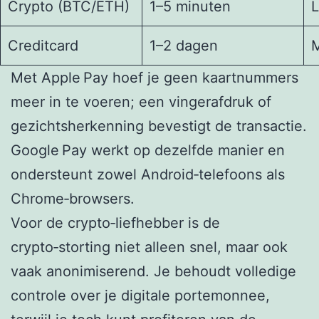
Crypto (BTC/ETH)
1–5 minuten
Creditcard
1–2 dagen
Met Apple Pay hoef je geen kaartnummers
meer in te voeren; een vingerafdruk of
gezichtsherkenning bevestigt de transactie.
Google Pay werkt op dezelfde manier en
ondersteunt zowel Android‑telefoons als
Chrome‑browsers.
Voor de crypto‑liefhebber is de
crypto‑storting niet alleen snel, maar ook
vaak anonimiserend. Je behoudt volledige
controle over je digitale portemonnee,