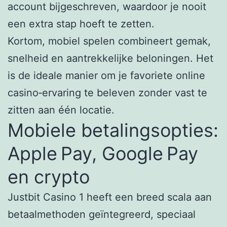
account bijgeschreven, waardoor je nooit
een extra stap hoeft te zetten.
Kortom, mobiel spelen combineert gemak,
snelheid en aantrekkelijke beloningen. Het
is de ideale manier om je favoriete online
casino‑ervaring te beleven zonder vast te
zitten aan één locatie.
Mobiele betalingsopties:
Apple Pay, Google Pay
en crypto
Justbit Casino 1 heeft een breed scala aan
betaalmethoden geïntegreerd, speciaal