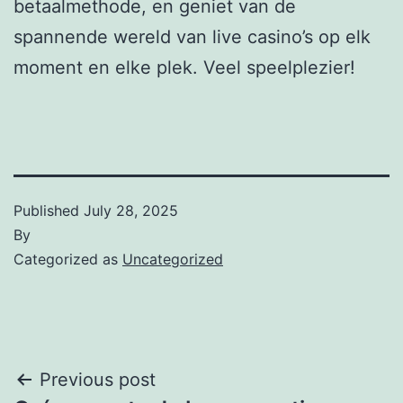
betaalmethode, en geniet van de
spannende wereld van live casino’s op elk
moment en elke plek. Veel speelplezier!
Published
July 28, 2025
By
Categorized as
Uncategorized
Post
Previous post