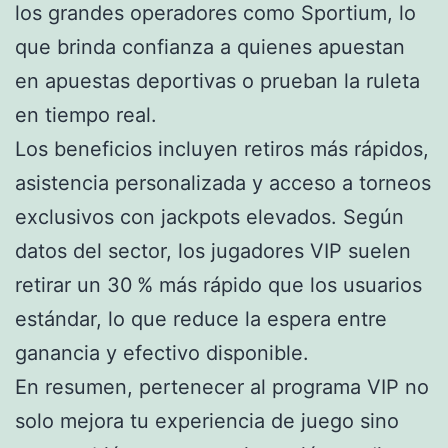
los grandes operadores como Sportium, lo
que brinda confianza a quienes apuestan
en apuestas deportivas o prueban la ruleta
en tiempo real.
Los beneficios incluyen retiros más rápidos,
asistencia personalizada y acceso a torneos
exclusivos con jackpots elevados. Según
datos del sector, los jugadores VIP suelen
retirar un 30 % más rápido que los usuarios
estándar, lo que reduce la espera entre
ganancia y efectivo disponible.
En resumen, pertenecer al programa VIP no
solo mejora tu experiencia de juego sino