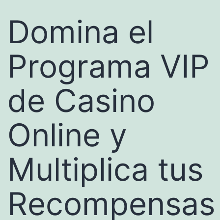
Skip
Domina el
to
content
Programa VIP
de Casino
Online y
Multiplica tus
Recompensas