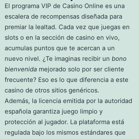
El programa VIP de Casino Online es una
escalera de recompensas diseñada para
premiar la lealtad. Cada vez que juegas en
slots o en la sección de casino en vivo,
acumulas puntos que te acercan a un
nuevo nivel. ¿Te imaginas recibir un
bono
bienvenida
mejorado solo por ser cliente
frecuente? Eso es lo que diferencia a este
casino de otros sitios genéricos.
Además, la licencia emitida por la autoridad
española garantiza juego limpio y
protección al jugador. La plataforma está
regulada bajo los mismos estándares que