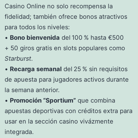
Casino Online no solo recompensa la
fidelidad; también ofrece bonos atractivos
para todos los niveles:
•
Bono bienvenida
del 100 % hasta €500
+ 50 giros gratis en slots populares como
Starburst
.
•
Recarga semanal
del 25 % sin requisitos
de apuesta para jugadores activos durante
la semana anterior.
•
Promoción “Sportium”
que combina
apuestas deportivas con créditos extra para
usar en la sección casino vivázmente
integrada.