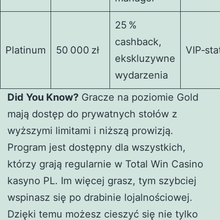
25 %
cashback,
Platinum
50 000 zł
VIP‑sta
ekskluzywne
wydarzenia
Did You Know?
Gracze na poziomie Gold
mają dostęp do prywatnych stołów z
wyższymi limitami i niższą prowizją.
Program jest dostępny dla wszystkich,
którzy grają regularnie w Total Win Casino
kasyno PL. Im więcej grasz, tym szybciej
wspinasz się po drabinie lojalnościowej.
Dzięki temu możesz cieszyć się nie tylko