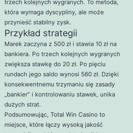
trzech kolejnych wygranych. To metoda,
która wymaga dyscypliny, ale może
przynieść stabilny zysk.
Przykład strategii
Marek zaczyna z 500 zł i stawia 10 zł na
bankiera. Po trzech kolejnych wygranych
zwiększa stawkę do 20 zł. Po pięciu
rundach jego saldo wynosi 560 zł. Dzięki
konsekwentnemu trzymaniu się zasady
„bankier” i kontrolowaniu stawek, unika
dużych strat.
Podsumowując, Total Win Casino to
miejsce, które łączy wysoką jakość