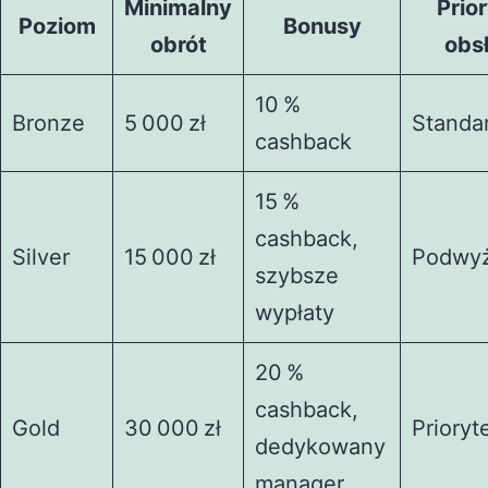
Minimalny
Prio
Poziom
Bonusy
obrót
obs
10 %
Bronze
5 000 zł
Standa
cashback
15 %
cashback,
Silver
15 000 zł
Podwy
szybsze
wypłaty
20 %
cashback,
Gold
30 000 zł
Prioryt
dedykowany
manager