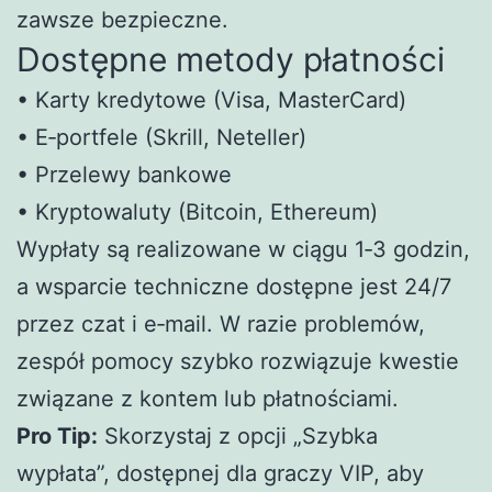
zawsze bezpieczne.
Dostępne metody płatności
• Karty kredytowe (Visa, MasterCard)
• E‑portfele (Skrill, Neteller)
• Przelewy bankowe
• Kryptowaluty (Bitcoin, Ethereum)
Wypłaty są realizowane w ciągu 1‑3 godzin,
a wsparcie techniczne dostępne jest 24/7
przez czat i e‑mail. W razie problemów,
zespół pomocy szybko rozwiązuje kwestie
związane z kontem lub płatnościami.
Pro Tip:
Skorzystaj z opcji „Szybka
wypłata”, dostępnej dla graczy VIP, aby