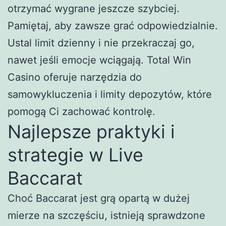
otrzymać wygrane jeszcze szybciej.
Pamiętaj, aby zawsze grać odpowiedzialnie.
Ustal limit dzienny i nie przekraczaj go,
nawet jeśli emocje wciągają. Total Win
Casino oferuje narzędzia do
samowykluczenia i limity depozytów, które
pomogą Ci zachować kontrolę.
Najlepsze praktyki i
strategie w Live
Baccarat
Choć Baccarat jest grą opartą w dużej
mierze na szczęściu, istnieją sprawdzone