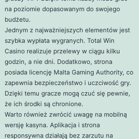
na poziomie dopasowanym do swojego
budżetu.
Jednym z najważniejszych elementów jest
szybka wypłata wygranych. Total Win
Casino realizuje przelewy w ciągu kilku
godzin, a nie dni. Dodatkowo, strona
posiada licencję Malta Gaming Authority, co
zapewnia bezpieczeństwo i uczciwość gry.
Dzięki temu gracze mogą czuć się pewnie,
że ich środki są chronione.
Warto również zwrócić uwagę na mobilną
wersję kasyna. Aplikacja i strona
responsywna działają bez zarzutu na