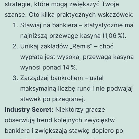
strategie, które mogą zwiększyć Twoje
szanse. Oto kilka praktycznych wskazówek:
Stawiaj na bankiera – statystycznie ma
najniższą przewagę kasyna (1,06 %).
Unikaj zakładów „Remis” – choć
wypłata jest wysoka, przewaga kasyna
wynosi ponad 14 %.
Zarządzaj bankrollem – ustal
maksymalną liczbę rund i nie podwajaj
stawek po przegranej.
Industry Secret:
Niektórzy gracze
obserwują trend kolejnych zwycięstw
bankiera i zwiększają stawkę dopiero po