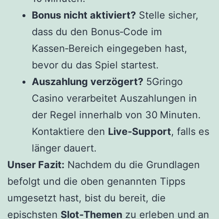
Bonus nicht aktiviert?
Stelle sicher,
dass du den Bonus‑Code im
Kassen‑Bereich eingegeben hast,
bevor du das Spiel startest.
Auszahlung verzögert?
5Gringo
Casino verarbeitet Auszahlungen in
der Regel innerhalb von 30 Minuten.
Kontaktiere den
Live‑Support
, falls es
länger dauert.
Unser Fazit:
Nachdem du die Grundlagen
befolgt und die oben genannten Tipps
umgesetzt hast, bist du bereit, die
epischsten
Slot‑Themen
zu erleben und an