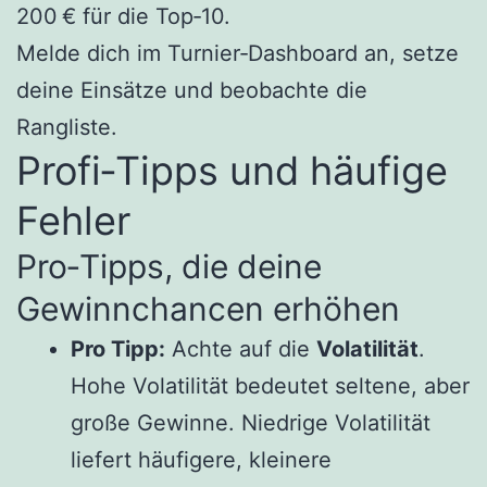
200 € für die Top‑10.
Melde dich im Turnier‑Dashboard an, setze
deine Einsätze und beobachte die
Rangliste.
Profi‑Tipps und häufige
Fehler
Pro‑Tipps, die deine
Gewinnchancen erhöhen
Pro Tipp:
Achte auf die
Volatilität
.
Hohe Volatilität bedeutet seltene, aber
große Gewinne. Niedrige Volatilität
liefert häufigere, kleinere