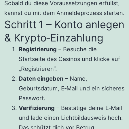
Sobald du diese Voraussetzungen erfüllst,
kannst du mit dem Anmeldeprozess starten.
Schritt 1 – Konto anlegen
& Krypto‑Einzahlung
Registrierung
– Besuche die
Startseite des Casinos und klicke auf
„Registrieren“.
Daten eingeben
– Name,
Geburtsdatum, E‑Mail und ein sicheres
Passwort.
Verifizierung
– Bestätige deine E‑Mail
und lade einen Lichtbildausweis hoch.
Das schützt dich vor Betrug.