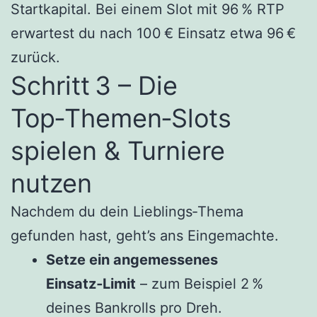
Startkapital. Bei einem Slot mit 96 % RTP
erwartest du nach 100 € Einsatz etwa 96 €
zurück.
Schritt 3 – Die
Top‑Themen‑Slots
spielen & Turniere
nutzen
Nachdem du dein Lieblings‑Thema
gefunden hast, geht’s ans Eingemachte.
Setze ein angemessenes
Einsatz‑Limit
– zum Beispiel 2 %
deines Bankrolls pro Dreh.