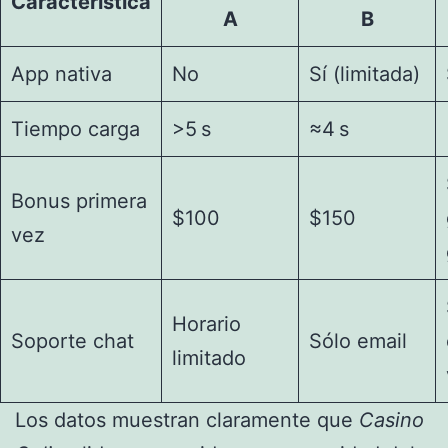
Característica
A
B
App nativa
No
Sí (limitada)
Tiempo carga
>5 s
≈4 s
Bonus primera
$100
$150
vez
Horario
Soporte chat
Sólo email
limitado
Los datos muestran claramente que
Casino