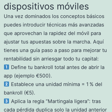
dispositivos móviles
Una vez dominados los conceptos básicos
puedes introducir técnicas más avanzadas
que aprovechan la rapidez del móvil para
ajustar tus apuestas sobre la marcha. Aquí
tienes una guía paso a paso para mejorar tu
rentabilidad sin arriesgar todo tu capital:
Define tu bankroll total antes de abrir la
app (ejemplo €500).
Establece una unidad mínima = 1 % del
bankroll (€5).
Aplica la regla “Martingala ligera”: tras
cada pérdida duplica solo la unidad anterior