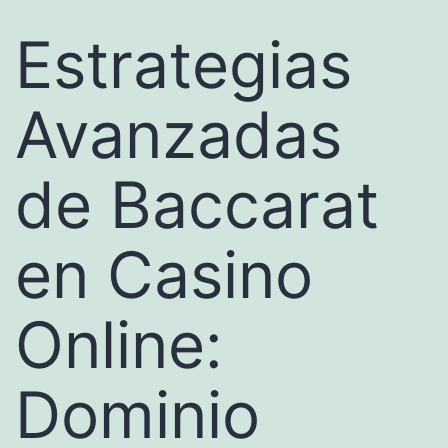
Skip
Estrategias
to
content
Avanzadas
de Baccarat
en Casino
Online:
Dominio