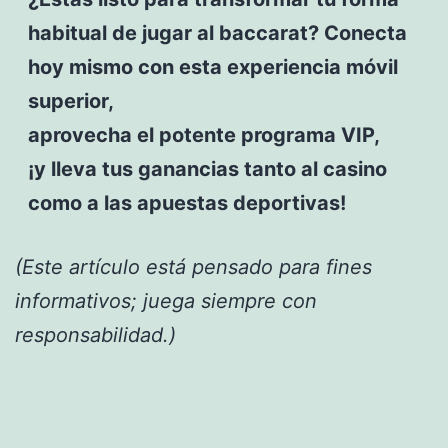
habitual dе jugar al baccarat? Conecta
hoy mismo con esta experiencia móvil
superior,
aprovecha el potente programa VIP,
¡y lleva tus ganancias tanto al casino
como a las apuestas deportivas!
(Este artículo está pensado para fines
informativos; juega siempre con
responsabilidad.)