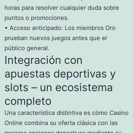
horas para resolver cualquier duda sobre
puntos o promociones.
• Acceso anticipado: Los miembros Oro
prueban nuevos juegos antes que el
público general.
Integración con
apuestas deportivas y
slots – un ecosistema
completo
Una característica distintiva es cómo
Casino
Online
combina su oferta clásica con las