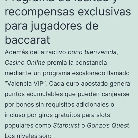
recompensas exclusivas
para jugadores de
baccarat
Además del atractivo
bono bienvenida
,
Casino Online
premia la constancia
mediante un programa escalonado llamado
“Valencia VIP”. Cada euro apostado genera
puntos acumulables que pueden canjearse
por bonos sin requisitos adicionales o
incluso por giros gratuitos para slots
populares como
Starburst
o
Gonzo’s Quest
.
Los niveles son: