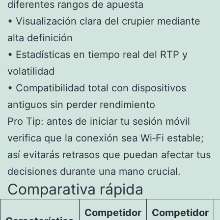
diferentes rangos de apuesta
• Visualización clara del crupier mediante
alta definición
• Estadísticas en tiempo real del RTP y
volatilidad
• Compatibilidad total con dispositivos
antiguos sin perder rendimiento
Pro Tip: antes de iniciar tu sesión móvil
verifica que la conexión sea Wi‑Fi estable;
así evitarás retrasos que puedan afectar tus
decisiones durante una mano crucial.
Comparativa rápida
Competidor
Competidor