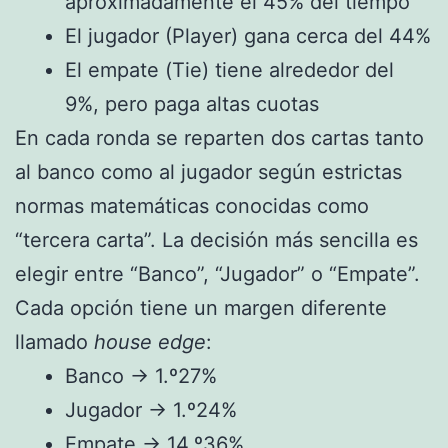
aproximadamente el 45% del tiempo
El jugador (Player) gana cerca del 44%
El empate (Tie) tiene alrededor del
9%, pero paga altas cuotas
En cada ronda se reparten dos cartas tanto
al banco como al jugador según estrictas
normas matemáticas conocidas como
“tercera carta”. La decisión más sencilla es
elegir entre “Banco”, “Jugador” o “Empate”.
Cada opción tiene un margen diferente
llamado
house edge
:
Banco → 1.º27%
Jugador → 1.º24%
Empate → 14.º36%