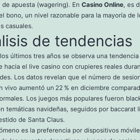
o de apuesta (wagering). En
Casino Online
, es d
l bono, un nivel razonable para la mayoría de l
s casuales.
lisis de tendencias
los últimos tres años se observa una tendencia
e hacia el live casino con crupieres reales dura
ades. Los datos revelan que el número de sesio
n vivo aumentó un 22 % en diciembre compara
rmales. Los juegos más populares fueron blac
on temáticas navideñas, seguidos por baccarat l
estido de Santa Claus.
ómeno es la preferencia por dispositivos móvil