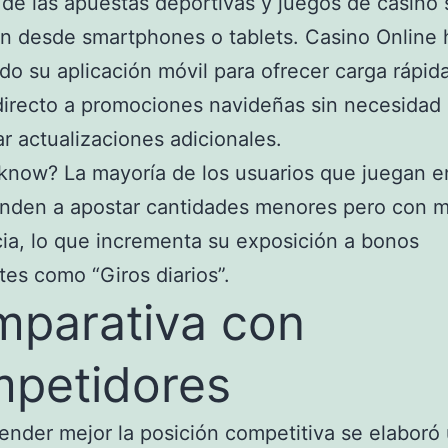
 de las apuestas deportivas y juegos de casino 
on desde smartphones o tablets. Casino Online 
do su aplicación móvil para ofrecer carga rápid
irecto a promociones navideñas sin necesidad
r actualizaciones adicionales.
know? La mayoría de los usuarios que juegan 
enden a apostar cantidades menores pero con 
ia, lo que incrementa su exposición a bonos
tes como “Giros diarios”.
parativa con
petidores
ender mejor la posición competitiva se elaboró