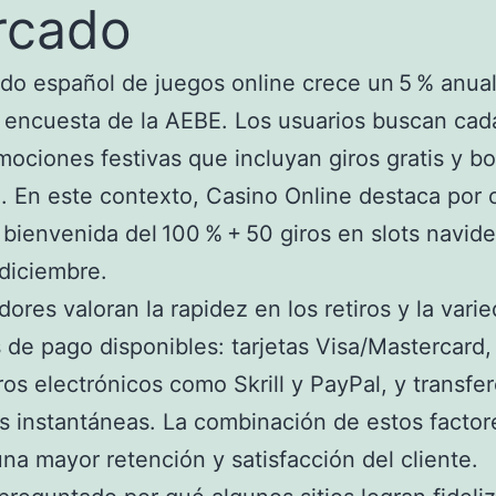
rcado
do español de juegos online crece un 5 % anua
a encuesta de la AEBE. Los usuarios buscan cad
ociones festivas que incluyan giros gratis y bo
. En este contexto, Casino Online destaca por 
bienvenida del 100 % + 50 giros en slots navid
diciembre.
dores valoran la rapidez en los retiros y la vari
de pago disponibles: tarjetas Visa/Mastercard,
s electrónicos como Skrill y PayPal, y transfe
s instantáneas. La combinación de estos factor
na mayor retención y satisfacción del cliente.