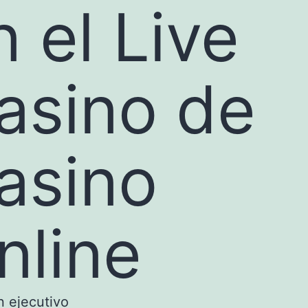
n el Live
asino de
asino
nline
 ejecutivo