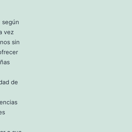
l según
a vez
nos sin
ofrecer
eñas
edad de
rencias
es