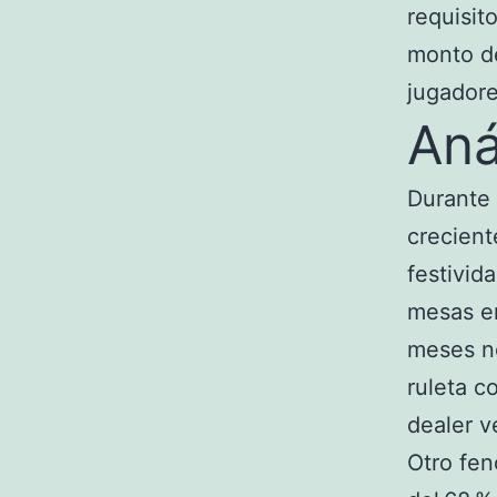
requisit
monto de
jugadore
Aná
Durante 
crecient
festivid
mesas e
meses no
ruleta c
dealer v
Otro fen