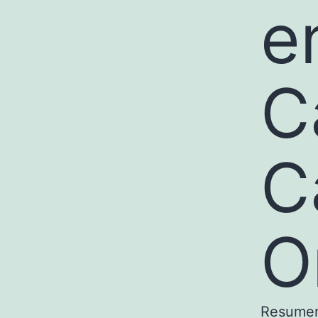
e
C
C
O
Resumen