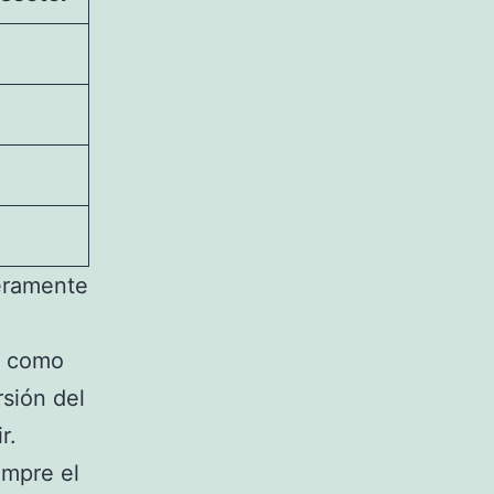
geramente
s como
rsión del
r.
empre el