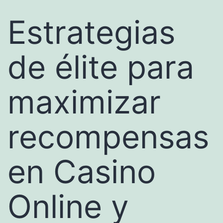
Skip
Estrategias
to
content
de élite para
maximizar
recompensas
en Casino
Online y