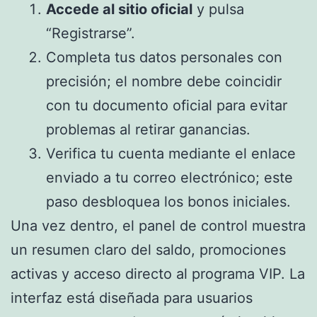
Accede al sitio oficial
y pulsa
“Registrarse”.
Completa tus datos personales con
precisión; el nombre debe coincidir
con tu documento oficial para evitar
problemas al retirar ganancias.
Verifica tu cuenta mediante el enlace
enviado a tu correo electrónico; este
paso desbloquea los bonos iniciales.
Una vez dentro, el panel de control muestra
un resumen claro del saldo, promociones
activas y acceso directo al programa VIP. La
interfaz está diseñada para usuarios