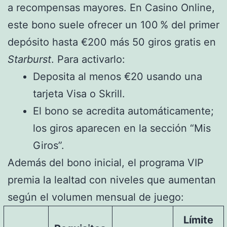
a recompensas mayores. En Casino Online,
este bono suele ofrecer un 100 % del primer
depósito hasta €200 más 50 giros gratis en
Starburst
. Para activarlo:
Deposita al menos €20 usando una
tarjeta Visa o Skrill.
El bono se acredita automáticamente;
los giros aparecen en la sección “Mis
Giros”.
Además del bono inicial, el programa VIP
premia la lealtad con niveles que aumentan
según el volumen mensual de juego:
Límite