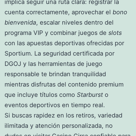
implica seguir una ruta clara: registrar la
cuenta correctamente, aprovechar el
bono
bienvenida
, escalar niveles dentro del
programa VIP y combinar juegos de
slots
con las apuestas deportivas ofrecidas por
Sportium. La seguridad certificada por
DGOJ y las herramientas de juego
responsable te brindan tranquilidad
mientras disfrutas del contenido premium
que incluye títulos como
Starburst
o
eventos deportivos en tiempo real.
Si buscas rapidez en los retiros, variedad
ilimitada y atención personalizada, no