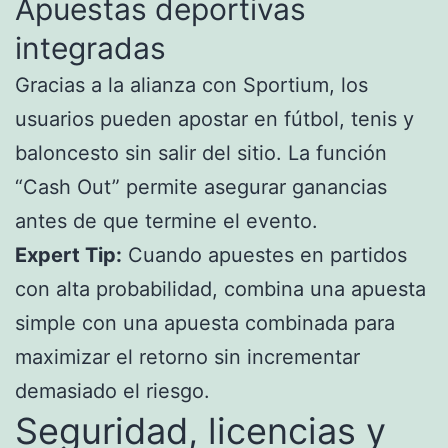
Apuestas deportivas
integradas
Gracias a la alianza con Sportium, los
usuarios pueden apostar en fútbol, tenis y
baloncesto sin salir del sitio. La función
“Cash Out” permite asegurar ganancias
antes de que termine el evento.
Expert Tip:
Cuando apuestes en partidos
con alta probabilidad, combina una apuesta
simple con una apuesta combinada para
maximizar el retorno sin incrementar
demasiado el riesgo.
Seguridad, licencias y