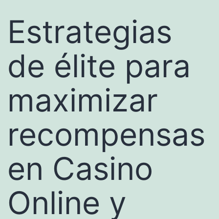
Skip
Estrategias
to
content
de élite para
maximizar
recompensas
en Casino
Online y