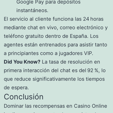
Google Pay para depósitos
instantáneos.
El servicio al cliente funciona las 24 horas
mediante chat en vivo, correo electrónico y
teléfono gratuito dentro de España. Los
agentes están entrenados para asistir tanto
a principiantes como a jugadores VIP.
Did You Know?
La tasa de resolución en
primera interacción del chat es del 92 %, lo
que reduce significativamente los tiempos
de espera.
Conclusión
Dominar las recompensas en Casino Online