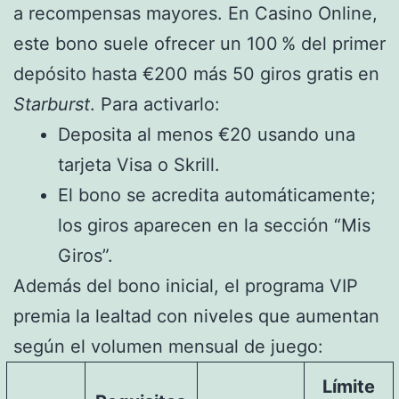
a recompensas mayores. En Casino Online,
este bono suele ofrecer un 100 % del primer
depósito hasta €200 más 50 giros gratis en
Starburst
. Para activarlo:
Deposita al menos €20 usando una
tarjeta Visa o Skrill.
El bono se acredita automáticamente;
los giros aparecen en la sección “Mis
Giros”.
Además del bono inicial, el programa VIP
premia la lealtad con niveles que aumentan
según el volumen mensual de juego:
Límite