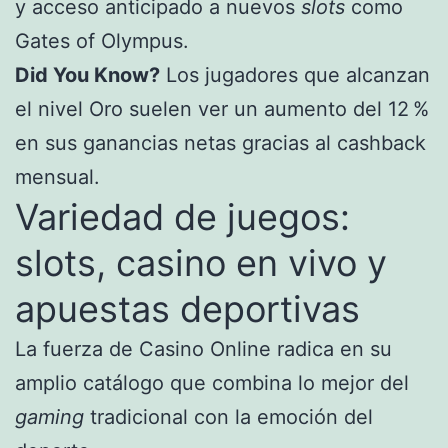
y acceso anticipado a nuevos
slots
como
Gates of Olympus.
Did You Know?
Los jugadores que alcanzan
el nivel Oro suelen ver un aumento del 12 %
en sus ganancias netas gracias al cashback
mensual.
Variedad de juegos:
slots, casino en vivo y
apuestas deportivas
La fuerza de Casino Online radica en su
amplio catálogo que combina lo mejor del
gaming
tradicional con la emoción del