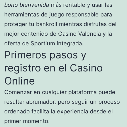
bono bienvenida
más rentable y usar las
herramientas de juego responsable para
proteger tu bankroll mientras disfrutas del
mejor contenido de Casino Valencia y la
oferta de Sportium integrada.
Primeros pasos y
registro en el Casino
Online
Comenzar en cualquier plataforma puede
resultar abrumador, pero seguir un proceso
ordenado facilita la experiencia desde el
primer momento.