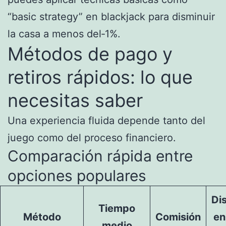
“basic strategy” en blackjack para disminuir
la casa a menos del‑1%.
Métodos de pago y
retiros rápidos: lo que
necesitas saber
Una experiencia fluida depende tanto del
juego como del proceso financiero.
Comparación rápida entre
opciones populares
Di
Tiempo
Método
Comisión
en
medio