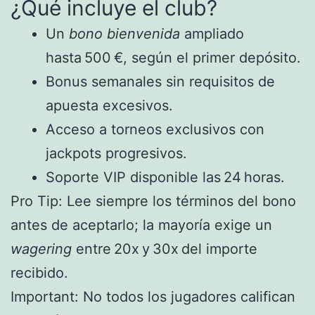
¿Qué incluye el club?
Un
bono bienvenida
ampliado
hasta 500 €, según el primer depósito.
Bonus semanales sin requisitos de
apuesta excesivos.
Acceso a torneos exclusivos con
jackpots progresivos.
Soporte VIP disponible las 24 horas.
Pro Tip: Lee siempre los términos del bono
antes de aceptarlo; la mayoría exige un
wagering
entre 20x y 30x del importe
recibido.
Important: No todos los jugadores califican