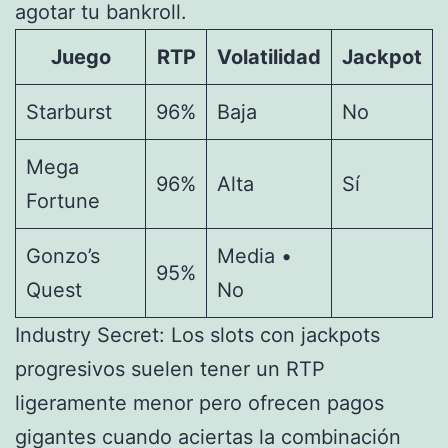
agotar tu bankroll.
Juego
RTP
Volatilidad
Jackpot
Starburst
96%
Baja
No
Mega
96%
Alta
Sí
Fortune
Gonzo’s
Media •
95%
Quest
No
Industry Secret: Los slots con jackpots
progresivos suelen tener un RTP
ligeramente menor pero ofrecen pagos
gigantes cuando aciertas la combinación