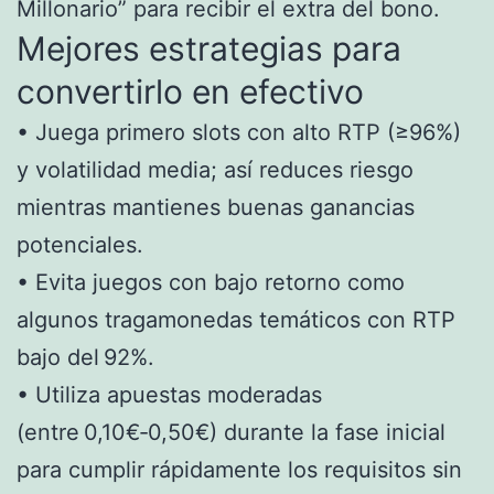
Millonario” para recibir el extra del bono.
Mejores estrategias para
convertirlo en efectivo
• Juega primero slots con alto RTP (≥96%)
y volatilidad media; así reduces riesgo
mientras mantienes buenas ganancias
potenciales.
• Evita juegos con bajo retorno como
algunos tragamonedas temáticos con RTP
bajo del 92%.
• Utiliza apuestas moderadas
(entre 0,10€‑0,50€) durante la fase inicial
para cumplir rápidamente los requisitos sin