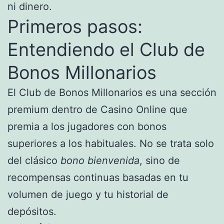
ni dinero.
Primeros pasos:
Entendiendo el Club de
Bonos Millonarios
El Club de Bonos Millonarios es una sección
premium dentro de Casino Online que
premia a los jugadores con bonos
superiores a los habituales. No se trata solo
del clásico
bono bienvenida
, sino de
recompensas continuas basadas en tu
volumen de juego y tu historial de
depósitos.