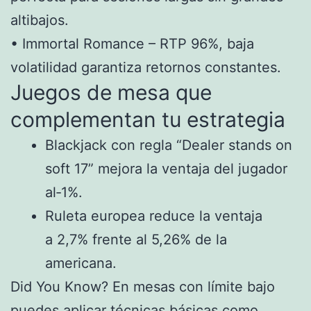
altibajos.
• Immortal Romance – RTP 96%, baja
volatilidad garantiza retornos constantes.
Juegos de mesa que
complementan tu estrategia
Blackjack con regla “Dealer stands on
soft 17” mejora la ventaja del jugador
al‑1%.
Ruleta europea reduce la ventaja
a 2,7% frente al 5,26% de la
americana.
Did You Know? En mesas con límite bajo
puedes aplicar técnicas básicas como