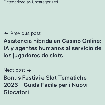
Categorized as
Uncategorized
Post
Previous post
Asistencia híbrida en Casino Online:
navigation
IA y agentes humanos al servicio de
los jugadores de slots
Next post
Bonus Festivi e Slot Tematiche
2026 – Guida Facile per i Nuovi
Giocatori