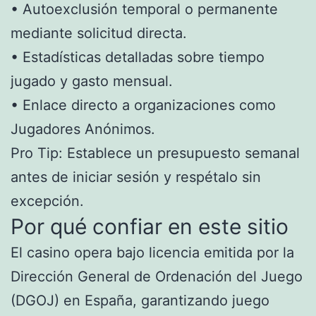
• Autoexclusión temporal o permanente
mediante solicitud directa.
• Estadísticas detalladas sobre tiempo
jugado y gasto mensual.
• Enlace directo a organizaciones como
Jugadores Anónimos.
Pro Tip: Establece un presupuesto semanal
antes de iniciar sesión y respétalo sin
excepción.
Por qué confiar en este sitio
El casino opera bajo licencia emitida por la
Dirección General de Ordenación del Juego
(DGOJ) en España, garantizando juego