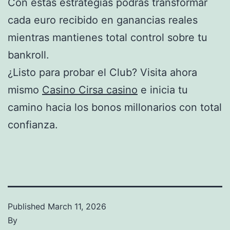
Con estas estrategias podrás transformar
cada euro recibido en ganancias reales
mientras mantienes total control sobre tu
bankroll.
¿Listo para probar el Club? Visita ahora
mismo
Casino Cirsa casino
e inicia tu
camino hacia los bonos millonarios con total
confianza.
Published
March 11, 2026
By