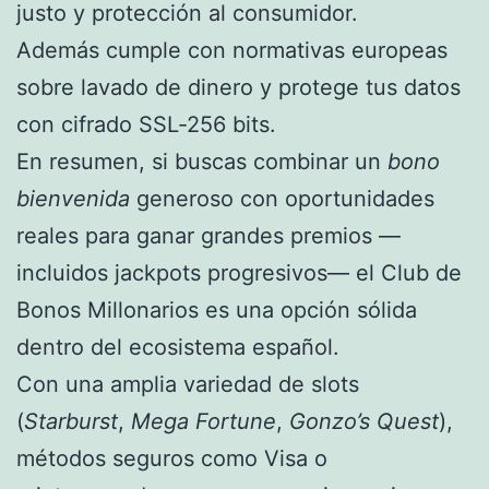
justo y protección al consumidor.
Además cumple con normativas europeas
sobre lavado de dinero y protege tus datos
con cifrado SSL‑256 bits.
En resumen, si buscas combinar un
bono
bienvenida
generoso con oportunidades
reales para ganar grandes premios —
incluidos jackpots progresivos— el Club de
Bonos Millonarios es una opción sólida
dentro del ecosistema español.
Con una amplia variedad de slots
(
Starburst
,
Mega Fortune
,
Gonzo’s Quest
),
métodos seguros como Visa o