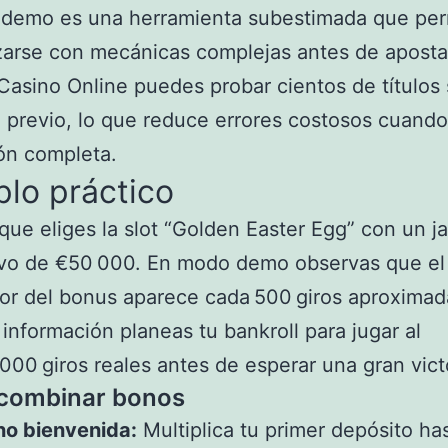
 demo es una herramienta subestimada que per
izarse con mecánicas complejas antes de aposta
 Casino Online puedes probar cientos de títulos 
 previo, lo que reduce errores costosos cuando
ón completa.
lo práctico
que eliges la slot “Golden Easter Egg” con un j
ivo de €50 000. En modo demo observas que el
or del bonus aparece cada 500 giros aproxima
información planeas tu bankroll para jugar al
000 giros reales antes de esperar una gran vict
combinar bonos
no bienvenida:
Multiplica tu primer depósito ha