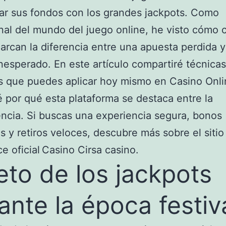
car sus fondos con los grandes jackpots. Como
nal del mundo del juego online, he visto cómo c
arcan la diferencia entre una apuesta perdida 
nesperado. En este artículo compartiré técnicas
 que puedes aplicar hoy mismo en Casino Onli
é por qué esta plataforma se destaca entre la
cia. Si buscas una experiencia segura, bonos
os y retiros veloces, descubre más sobre el sitio
ce oficial Casino Cirsa casino.
reto de los jackpots
ante la época festiv