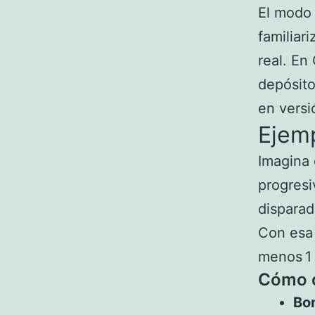
El modo
familiar
real. En
depósito
en versi
Ejemp
Imagina 
progres
disparad
Con esa 
menos 1 
Cómo 
Bo