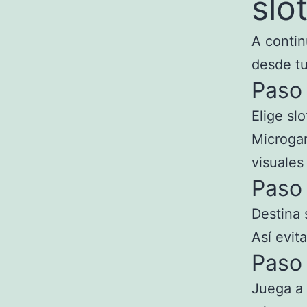
slo
A contin
desde tu
Paso 
Elige sl
Microgam
visuales 
Paso 
Destina 
Así evit
Paso 
Juega a 