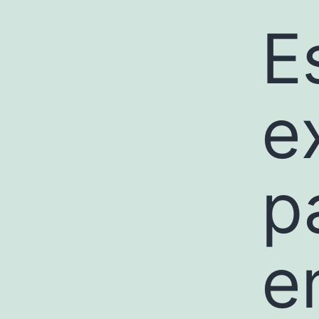
Skip
E
to
content
e
p
e