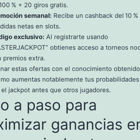
100 % + 20 giros gratis.
omoción semanal:
Recibe un cashback del 10 %
didas netas en slots.
igo exclusivo:
Al registrarte usando
ASTERJACKPOT” obtienes acceso a torneos noc
 premios extra.
nar estas ofertas con el conocimiento obtenid
mo aumentas notablemente tus probabilidades
 el jackpot antes que otros jugadores.
o a paso para
imizar ganancias e