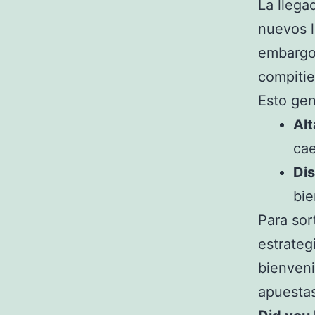
La llega
nuevos l
embargo
compitie
Esto gen
Alt
cae
Dis
bie
Para sor
estrategi
bienveni
apuestas