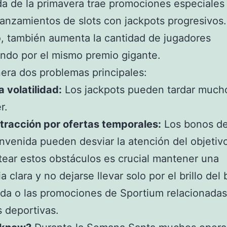
da de la primavera trae promociones especiales
anzamientos de slots con jackpots progresivos.
, también aumenta la cantidad de jugadores
ndo por el mismo premio gigante.
era dos problemas principales:
a volatilidad:
Los jackpots pueden tardar much
r.
tracción por ofertas temporales:
Los bonos d
nvenida pueden desviar la atención del objetivo
tear estos obstáculos es crucial mantener una
a clara y no dejarse llevar solo por el brillo del
da o las promociones de Sportium relacionada
 deportivas.