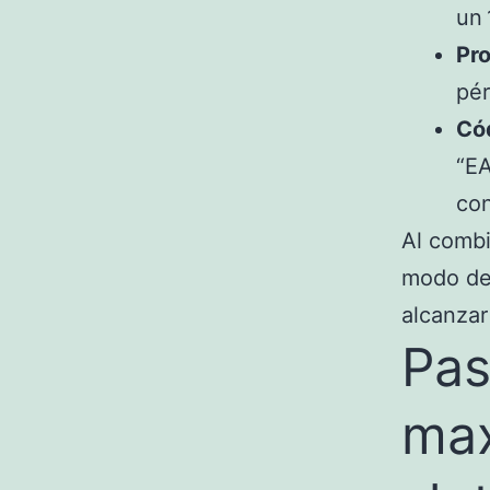
un 
Pr
pér
Cód
“E
con
Al combi
modo de
alcanzar
Pas
max