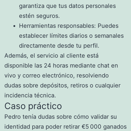
garantiza que tus datos personales
estén seguros.
Herramientas responsables: Puedes
establecer límites diarios o semanales
directamente desde tu perfil.
Además, el servicio al cliente está
disponible las 24 horas mediante chat en
vivo y correo electrónico, resolviendo
dudas sobre depósitos, retiros o cualquier
incidencia técnica.
Caso práctico
Pedro tenía dudas sobre cómo validar su
identidad para poder retirar €5 000 ganados