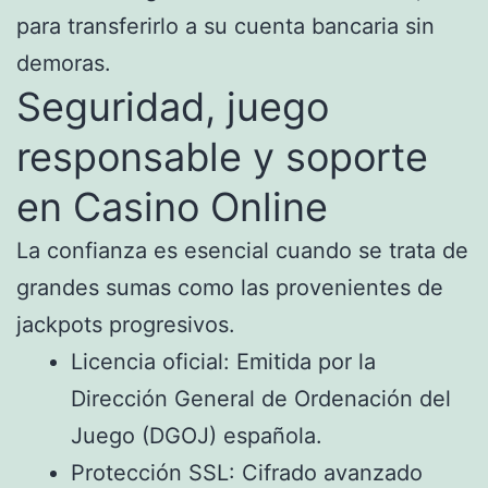
para transferirlo a su cuenta bancaria sin
demoras.
Seguridad, juego
responsable y soporte
en Casino Online
La confianza es esencial cuando se trata de
grandes sumas como las provenientes de
jackpots progresivos.
Licencia oficial: Emitida por la
Dirección General de Ordenación del
Juego (DGOJ) española.
Protección SSL: Cifrado avanzado