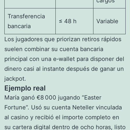
cargos
Transferencia
≤ 48 h
Variable
bancaria
Los jugadores que priorizan retiros rápidos
suelen combinar su cuenta bancaria
principal con una e‑wallet para disponer del
dinero casi al instante después de ganar un
jackpot.
Ejemplo real
María ganó €8 000 jugando “Easter
Fortune”. Usó su cuenta Neteller vinculada
al casino y recibió el importe completo en
su cartera digital dentro de ocho horas, listo