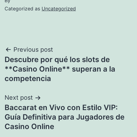
By
Categorized as
Uncategorized
Post
Previous post
Descubre por qué los slots de
navigation
**Casino Online** superan a la
competencia
Next post
Baccarat en Vivo con Estilo VIP:
Guía Definitiva para Jugadores de
Casino Online