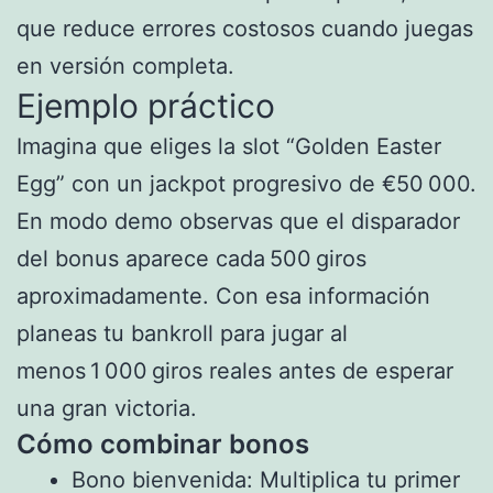
que reduce errores costosos cuando juegas
en versión completa.
Ejemplo práctico
Imagina que eliges la slot “Golden Easter
Egg” con un jackpot progresivo de €50 000.
En modo demo observas que el disparador
del bonus aparece cada 500 giros
aproximadamente. Con esa información
planeas tu bankroll para jugar al
menos 1 000 giros reales antes de esperar
una gran victoria.
Cómo combinar bonos
Bono bienvenida: Multiplica tu primer