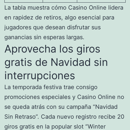
La tabla muestra cómo Casino Online lidera
en rapidez de retiros, algo esencial para
jugadores que desean disfrutar sus
ganancias sin esperas largas.
Aprovecha los giros
gratis de Navidad sin
interrupciones
La temporada festiva trae consigo
promociones especiales y Casino Online no
se queda atrás con su campaña “Navidad
Sin Retraso”. Cada nuevo registro recibe 20
giros gratis en la popular slot “Winter