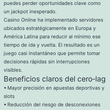
puedes perder oportunidades clave como
un jackpot inesperado.
Casino Online ha implementado servidores
ubicados estratégicamente en Europa y
América Latina para reducir al mínimo ese
tiempo de ida y vuelta. El resultado es un
juego casi instantáneo que permite tomar
decisiones rápidas sin interrupciones
visibles.
Beneficios claros del cero‑lag
• Mayor precisión en apuestas deportivas y
slots
• Reducción del riesgo de desconexiones