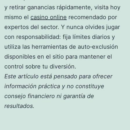
y retirar ganancias rápidamente, visita hoy
mismo el
casino online
recomendado por
expertos del sector. Y nunca olvides jugar
con responsabilidad: fija límites diarios y
utiliza las herramientas de auto‑exclusión
disponibles en el sitio para mantener el
control sobre tu diversión.
Este artículo está pensado para ofrecer
información práctica y no constituye
consejo financiero ni garantía de
resultados.