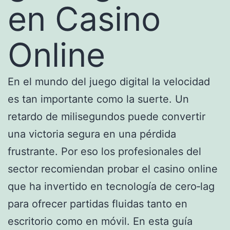
en Casino
Online
En el mundo del juego digital la velocidad
es tan importante como la suerte. Un
retardo de milisegundos puede convertir
una victoria segura en una pérdida
frustrante. Por eso los profesionales del
sector recomiendan probar el casino online
que ha invertido en tecnología de cero‑lag
para ofrecer partidas fluidas tanto en
escritorio como en móvil. En esta guía