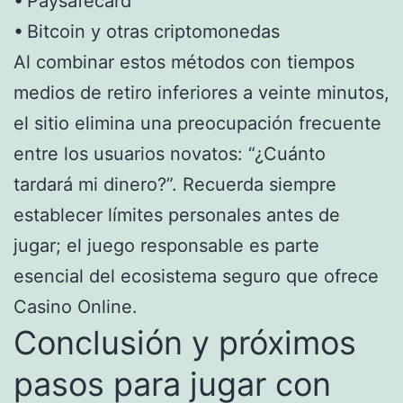
• Paysafecard
• Bitcoin y otras criptomonedas
Al combinar estos métodos con tiempos
medios de retiro inferiores a veinte minutos,
el sitio elimina una preocupación frecuente
entre los usuarios novatos: “¿Cuánto
tardará mi dinero?”. Recuerda siempre
establecer límites personales antes de
jugar; el juego responsable es parte
esencial del ecosistema seguro que ofrece
Casino Online.
Conclusión y próximos
pasos para jugar con