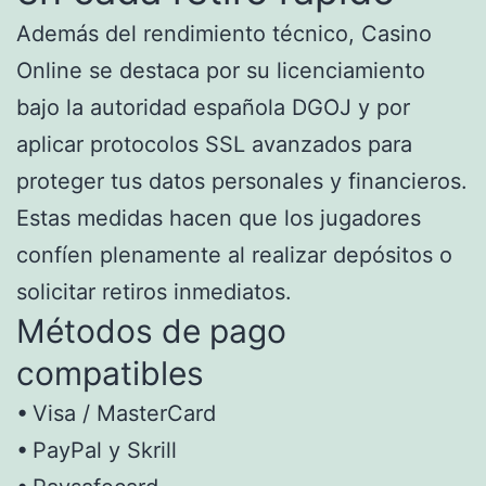
Además del rendimiento técnico, Casino
Online se destaca por su licenciamiento
bajo la autoridad española DGOJ y por
aplicar protocolos SSL avanzados para
proteger tus datos personales y financieros.
Estas medidas hacen que los jugadores
confíen plenamente al realizar depósitos o
solicitar retiros inmediatos.
Métodos de pago
compatibles
• Visa / MasterCard
• PayPal y Skrill