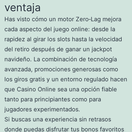
ventaja
Has visto cómo un motor Zero‑Lag mejora
cada aspecto del juego online: desde la
rapidez al girar los slots hasta la velocidad
del retiro después de ganar un jackpot
navideño. La combinación de tecnología
avanzada, promociones generosas como
los giros gratis y un entorno regulado hacen
que Casino Online sea una opción fiable
tanto para principiantes como para
jugadores experimentados.
Si buscas una experiencia sin retrasos
donde puedas disfrutar tus bonos favoritos