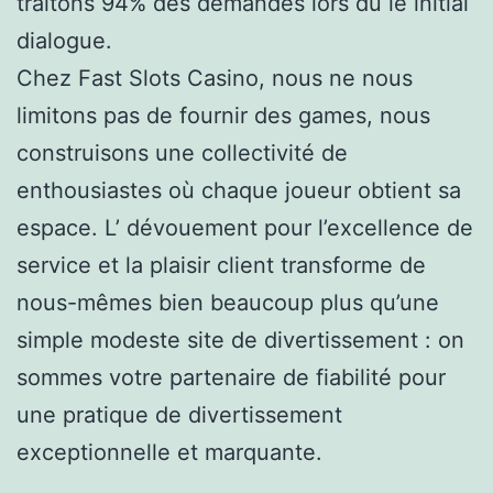
traitons 94% des demandes lors du le initial
dialogue.
Chez Fast Slots Casino, nous ne nous
limitons pas de fournir des games, nous
construisons une collectivité de
enthousiastes où chaque joueur obtient sa
espace. L’ dévouement pour l’excellence de
service et la plaisir client transforme de
nous-mêmes bien beaucoup plus qu’une
simple modeste site de divertissement : on
sommes votre partenaire de fiabilité pour
une pratique de divertissement
exceptionnelle et marquante.