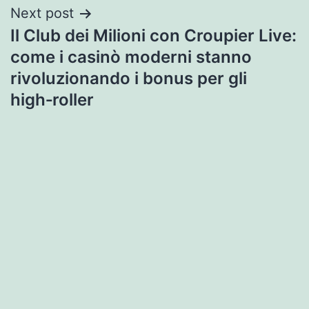
Next post
Il Club dei Milioni con Croupier Live:
come i casinò moderni stanno
rivoluzionando i bonus per gli
high‑roller