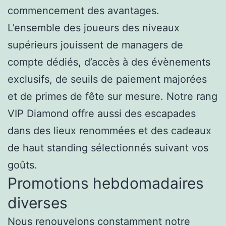
commencement des avantages.
L’ensemble des joueurs des niveaux
supérieurs jouissent de managers de
compte dédiés, d’accès à des évènements
exclusifs, de seuils de paiement majorées
et de primes de fête sur mesure. Notre rang
VIP Diamond offre aussi des escapades
dans des lieux renommées et des cadeaux
de haut standing sélectionnés suivant vos
goûts.
Promotions hebdomadaires
diverses
Nous renouvelons constamment notre