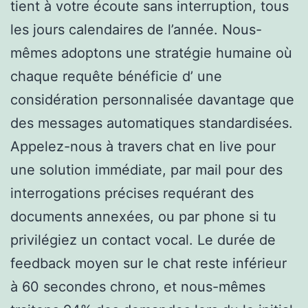
tient à votre écoute sans interruption, tous
les jours calendaires de l’année. Nous-
mêmes adoptons une stratégie humaine où
chaque requête bénéficie d’ une
considération personnalisée davantage que
des messages automatiques standardisées.
Appelez-nous à travers chat en live pour
une solution immédiate, par mail pour des
interrogations précises requérant des
documents annexées, ou par phone si tu
privilégiez un contact vocal. Le durée de
feedback moyen sur le chat reste inférieur
à 60 secondes chrono, et nous-mêmes