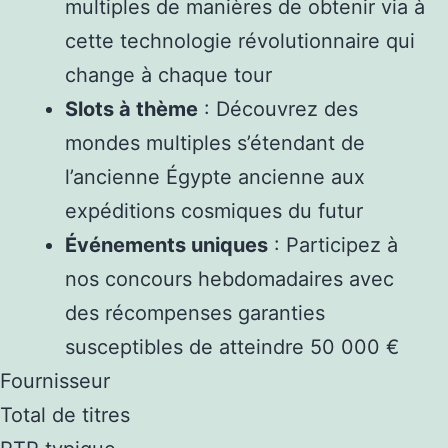
multiples de manières de obtenir via à
cette technologie révolutionnaire qui
change à chaque tour
Slots à thème
: Découvrez des
mondes multiples s’étendant de
l’ancienne Égypte ancienne aux
expéditions cosmiques du futur
Événements uniques
: Participez à
nos concours hebdomadaires avec
des récompenses garanties
susceptibles de atteindre 50 000 €
Fournisseur
Total de titres