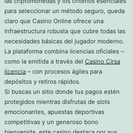
las criptomonedas y los criterios esenciales
para seleccionar un método seguro, queda
claro que Casino Online ofrece una
infraestructura robusta que cubre todas las
necesidades básicas del jugador moderno.
La plataforma combina licencias oficiales –
como la emitida a través del
Casino Cirsa
licencia
– con procesos ágiles para
depósitos y retiros rápidos.
Si buscas un sitio donde tus pagos estén
protegidos mientras disfrutas de slots
emocionantes, apuestas deportivas
competitivas y un generoso bono
bienvenida, este casino destaca por sus