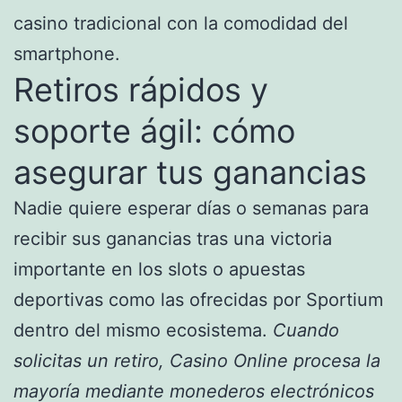
casino tradicional con la comodidad del
smartphone.
Retiros rápidos y
soporte ágil: cómo
asegurar tus ganancias
Nadie quiere esperar días o semanas para
recibir sus ganancias tras una victoria
importante en los slots o apuestas
deportivas como las ofrecidas por Sportium
dentro del mismo ecosistema.
Cuando
solicitas un retiro, Casino Online procesa la
mayoría mediante monederos electrónicos