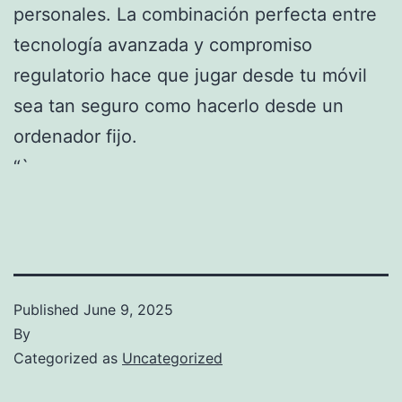
personales. La combinación perfecta entre
tecnología avanzada y compromiso
regulatorio hace que jugar desde tu móvil
sea tan seguro como hacerlo desde un
ordenador fijo.
“`
Published
June 9, 2025
By
Categorized as
Uncategorized