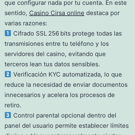
que configurar nada por tu cuenta. En este
sentido,
Casino Cirsa online
destaca por
varias razones:
Cifrado SSL 256 bits protege todas las
transmisiones entre tu teléfono y los
servidores del casino, evitando que
terceros lean tus datos sensibles.
Verificación KYC automatizada, lo que
reduce la necesidad de enviar documentos
innecesarios y acelera los procesos de
retiro.
Control parental opcional dentro del
panel del usuario permite establecer límites