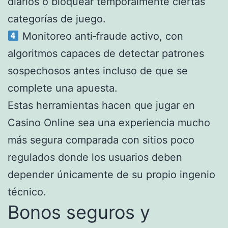
diarios o bloquear temporalmente ciertas
categorías de juego.
Monitoreo anti‑fraude activo, con
algoritmos capaces de detectar patrones
sospechosos antes incluso de que se
complete una apuesta.
Estas herramientas hacen que jugar en
Casino Online sea una experiencia mucho
más segura comparada con sitios poco
regulados donde los usuarios deben
depender únicamente de su propio ingenio
técnico.
Bonos seguros y