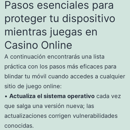
Pasos esenciales para
proteger tu dispositivo
mientras juegas en
Casino Online
A continuación encontrarás una lista
práctica con los pasos más eficaces para
blindar tu móvil cuando accedes a cualquier
sitio de juego online:
•
Actualiza el sistema operativo
cada vez
que salga una versión nueva; las
actualizaciones corrigen vulnerabilidades
conocidas.