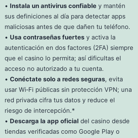
•
Instala un antivirus confiable
y mantén
sus definiciones al día para detectar apps
maliciosas antes de que dañen tu teléfono.
•
Usa contraseñas fuertes
y activa la
autenticación en dos factores (2FA) siempre
que el casino lo permita; así dificultas el
acceso no autorizado a tu cuenta.
•
Conéctate solo a redes seguras
, evita
usar Wi‑Fi públicas sin protección VPN; una
red privada cifra tus datos y reduce el
riesgo de intercepción.*
•
Descarga la app oficial
del casino desde
tiendas verificadas como Google Play o