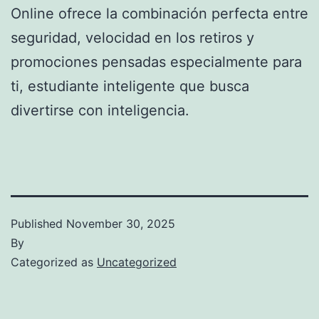
Online ofrece la combinación perfecta entre
seguridad, velocidad en los retiros y
promociones pensadas especialmente para
ti, estudiante inteligente que busca
divertirse con inteligencia.
Published
November 30, 2025
By
Categorized as
Uncategorized