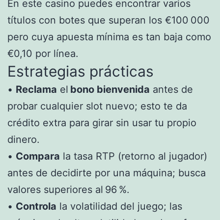
En este casino puedes encontrar varios
títulos con botes que superan los €100 000
pero cuya apuesta mínima es tan baja como
€0,10 por línea.
Estrategias prácticas
•
Reclama
el
bono bienvenida
antes de
probar cualquier slot nuevo; esto te da
crédito extra para girar sin usar tu propio
dinero.
•
Compara
la tasa RTP (retorno al jugador)
antes de decidirte por una máquina; busca
valores superiores al 96 %.
•
Controla
la volatilidad del juego; las