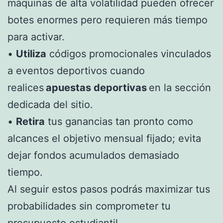
máquinas de alta volatilidad pueden ofrecer
botes enormes pero requieren más tiempo
para activar.
•
Utiliza
códigos promocionales vinculados
a eventos deportivos cuando
realices
apuestas deportivas
en la sección
dedicada del sitio.
•
Retira
tus ganancias tan pronto como
alcances el objetivo mensual fijado; evita
dejar fondos acumulados demasiado
tiempo.
Al seguir estos pasos podrás maximizar tus
probabilidades sin comprometer tu