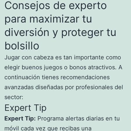
Consejos de experto
para maximizar tu
diversión y proteger tu
bolsillo
Jugar con cabeza es tan importante como
elegir buenos juegos o bonos atractivos. A
continuación tienes recomendaciones
avanzadas diseñadas por profesionales del
sector:
Expert Tip
Expert Tip:
Programa alertas diarias en tu
móvil cada vez que recibas una