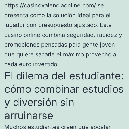
https://casinovalenciaonline.com/
se
presenta como la solución ideal para el
jugador con presupuesto ajustado. Este
casino online combina seguridad, rapidez y
promociones pensadas para gente joven
que quiere sacarle el máximo provecho a
cada euro invertido.
El dilema del estudiante:
cómo combinar estudios
y diversión sin
arruinarse
Muchos estudiantes creen que apostar