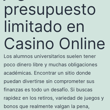
presupuesto
limitado en
Casino Online
Los alumnos universitarios suelen tener
poco dinero libre y muchas obligaciones
académicas. Encontrar un sitio donde
puedan divertirse sin comprometer sus
finanzas es todo un desafío. Si buscas
rapidez en los retiros, variedad de juegos y
bonos que realmente valgan la pena,