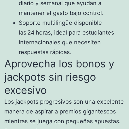
diario y semanal que ayudan a
mantener el gasto bajo control.
Soporte multilingüe disponible
las 24 horas, ideal para estudiantes
internacionales que necesiten
respuestas rápidas.
Aprovecha los bonos y
jackpots sin riesgo
excesivo
Los jackpots progresivos son una excelente
manera de aspirar a premios gigantescos
mientras se juega con pequeñas apuestas.