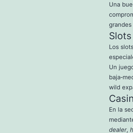
Una buen
comprome
grandes 
Slots
Los slot
especia
Un juego
baja‑med
wild exp
Casin
En la se
mediant
dealer
,
h