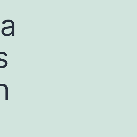
ta
s
n