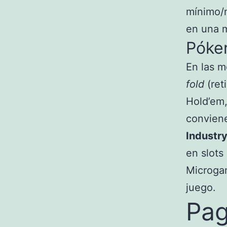
mínimo/m
en una m
Póker
En las m
fold
(ret
Hold’em
conviene
Industry
en slots
Microgam
juego.
Pag