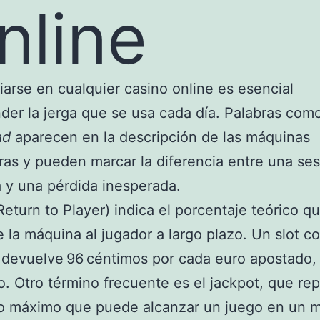
nline
ciarse en cualquier casino online es esencial
er la jerga que se usa cada día. Palabras co
ad
aparecen en la descripción de las máquinas
ras y pueden marcar la diferencia entre una se
a y una pérdida inesperada.
Return to Player) indica el porcentaje teórico q
 la máquina al jugador a largo plazo. Un slot c
 devuelve 96 céntimos por cada euro apostado,
. Otro término frecuente es el jackpot, que re
io máximo que puede alcanzar un juego en un