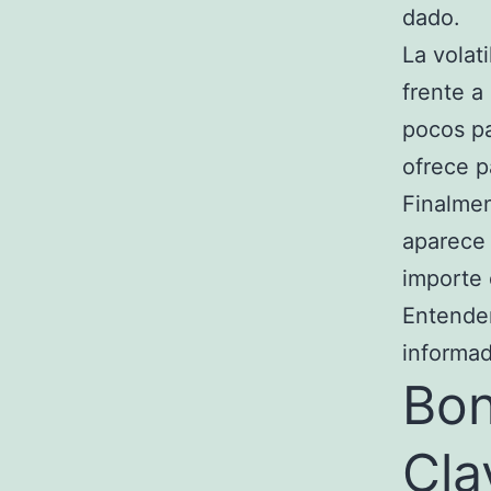
dado.
La volat
frente a
pocos pa
ofrece p
Finalmen
aparece 
importe 
Entender
informad
Bon
Cla