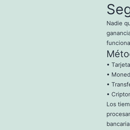
Seg
Nadie qu
ganancia
funciona 
Méto
• Tarjet
• Monede
• Transf
• Cript
Los tiem
procesan
bancaria