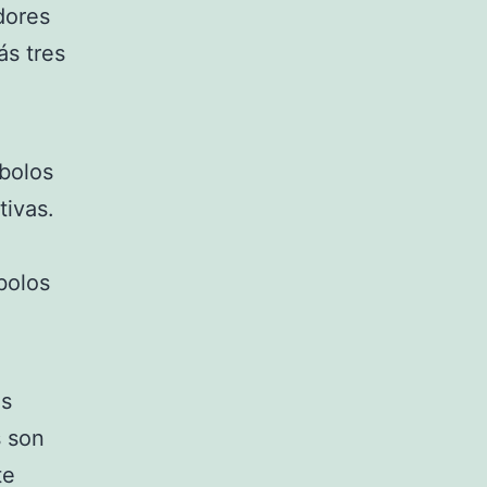
dores
s tres
mbolos
tivas.
bolos
es
s son
te