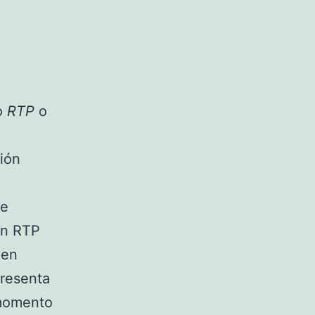
mo
RTP
o
sión
ue
on RTP
 en
presenta
 momento