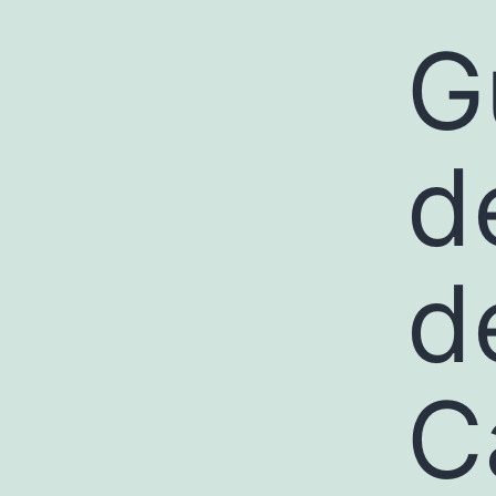
Skip
G
to
content
d
d
C