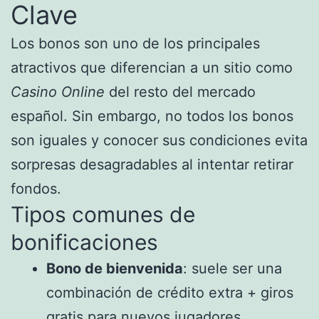
Clave
Los bonos son uno de los principales
atractivos que diferencian a un sitio como
Casino Online
del resto del mercado
español. Sin embargo, no todos los bonos
son iguales y conocer sus condiciones evita
sorpresas desagradables al intentar retirar
fondos.
Tipos comunes de
bonificaciones
Bono de bienvenida
: suele ser una
combinación de crédito extra + giros
gratis para nuevos jugadores.