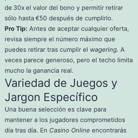
de 30x el valor del bono y permitir retirar
sólo hasta €50​ después de cumplirlo.
Pro Tip:
Antes de aceptar cualquier oferta,
revisa siempre el número máximo que
puedes retirar tras cumplir el
wagering
. A
veces parece generoso, pero el techo limita
mucho la ganancia real.
Variedad de Juegos y
Jargon Específico
Una buena selección es clave para
mantener a los jugadores comprometidos
día tras día. En
Casino Online
encontrarás