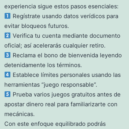
experiencia sigue estos pasos esenciales:
Regístrate usando datos verídicos para
evitar bloqueos futuros.
Verifica tu cuenta mediante documento
oficial; así acelerarás cualquier retiro.
Reclama el bono de bienvenida leyendo
detenidamente los términos.
Establece límites personales usando las
herramientas “juego responsable”.
Prueba varios juegos gratuitos antes de
apostar dinero real para familiarizarte con
mecánicas.
Con este enfoque equilibrado podrás