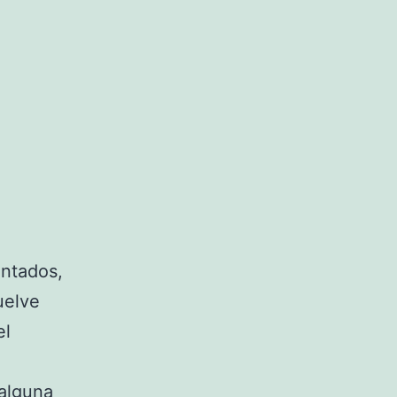
antados,
uelve
el
 alguna