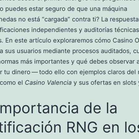
o puedes estar seguro de que una máquina
edas no está “cargada” contra ti? La respuest
ificaciones independientes y auditorías técnicas
s. En este artículo exploraremos cómo Casino O
a sus usuarios mediante procesos auditados, c
normas más importantes y qué debes observar 
r tu dinero — todo ello con ejemplos claros de
 como el
Casino Valencia
y sus ofertas en slots 
importancia de la
tificación RNG en lo