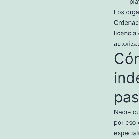
pla
Los orga
Ordenaci
licencia
autorizac
Cóm
ind
pas
Nadie qu
por eso 
especial