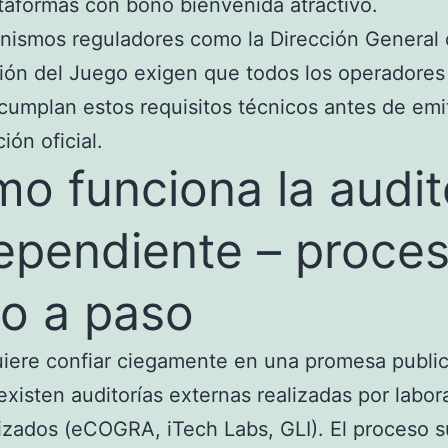
taformas con bono bienvenida atractivo.
nismos reguladores como la Dirección General
ón del Juego exigen que todos los operadores
 cumplan estos requisitos técnicos antes de emit
ión oficial.
o funciona la audit
ependiente – proce
o a paso
iere confiar ciegamente en una promesa publici
existen auditorías externas realizadas por labor
izados (eCOGRA, iTech Labs, GLI). El proceso s