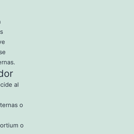
n
as
ve
se
ernas.
dor
cide al
nternas o
portium o