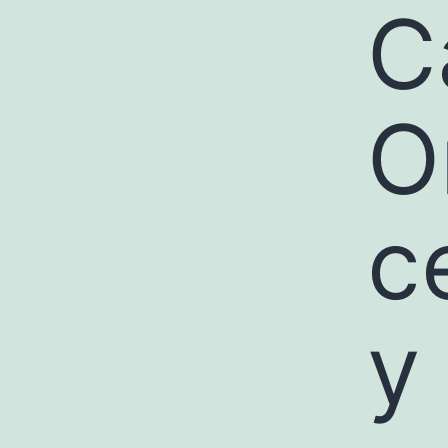
C
O
c
y