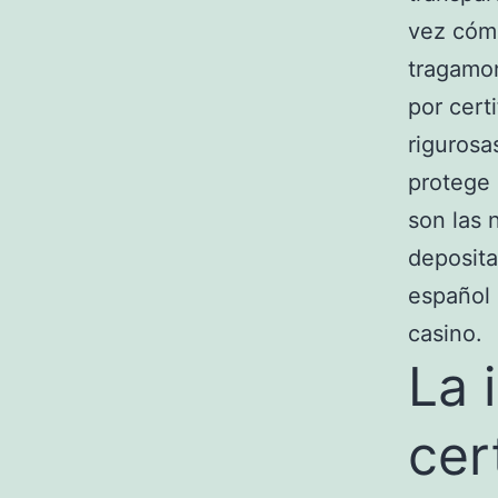
vez cóm
tragamon
por cert
rigurosa
protege 
son las 
deposita
español
casino.
La 
cer