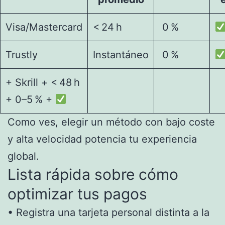
Visa/Mastercard
< 24 h
0 %
Trustly
Instantáneo
0 %
+ Skrill + < 48 h
+ 0–5 % +
Como ves, elegir un método con bajo coste
y alta velocidad potencia tu experiencia
global.
Lista rápida sobre cómo
optimizar tus pagos
• Registra una tarjeta personal distinta a la