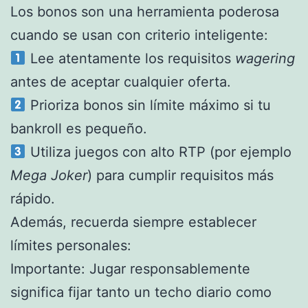
Los bonos son una herramienta poderosa
cuando se usan con criterio inteligente:
Lee atentamente los requisitos
wagering
antes de aceptar cualquier oferta.
Prioriza bonos sin límite máximo si tu
bankroll es pequeño.
Utiliza juegos con alto RTP (por ejemplo
Mega Joker
) para cumplir requisitos más
rápido.
Además, recuerda siempre establecer
límites personales:
Importante: Jugar responsablemente
significa fijar tanto un techo diario como