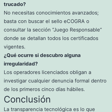
trucado?
No necesitas conocimientos avanzados;
basta con buscar el sello eCOGRA o
consultar la sección “Juego Responsable”
donde se detallan todos los certificados
vigentes.
¿Qué ocurre si descubro alguna
irregularidad?
Los operadores licenciados obligan a
investigar cualquier denuncia formal dentro
de los primeros cinco días hábiles.
Conclusión
La transparencia tecnológica es lo que