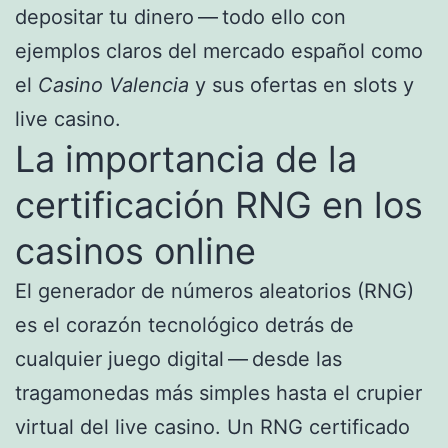
depositar tu dinero — todo ello con
ejemplos claros del mercado español como
el
Casino Valencia
y sus ofertas en slots y
live casino.
La importancia de la
certificación RNG en los
casinos online
El generador de números aleatorios (RNG)
es el corazón tecnológico detrás de
cualquier juego digital — desde las
tragamonedas más simples hasta el crupier
virtual del live casino. Un RNG certificado