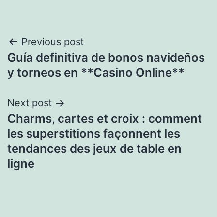
Post
Previous post
Guía definitiva de bonos navideños
navigation
y torneos en **Casino Online**
Next post
Charms, cartes et croix : comment
les superstitions façonnent les
tendances des jeux de table en
ligne