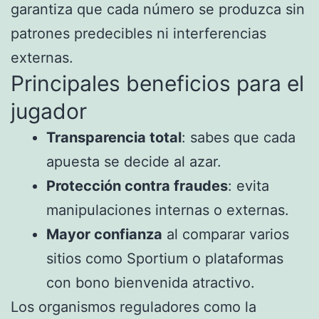
garantiza que cada número se produzca sin
patrones predecibles ni interferencias
externas.
Principales beneficios para el
jugador
Transparencia total
: sabes que cada
apuesta se decide al azar.
Protección contra fraudes
: evita
manipulaciones internas o externas.
Mayor confianza
al comparar varios
sitios como Sportium o plataformas
con bono bienvenida atractivo.
Los organismos reguladores como la