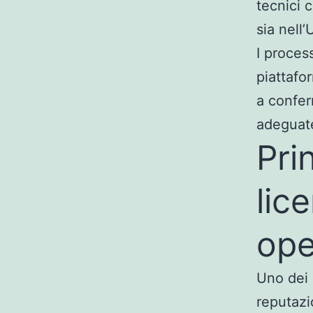
tecnici 
sia nell’
I proces
piattafo
a confer
adeguate
Pri
lic
ope
Uno dei 
reputazi