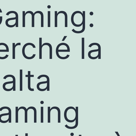
Gaming:
erché la
alta
aming