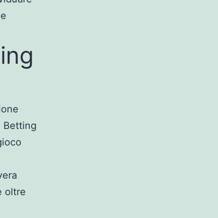
ze
ing
ione
d Betting
gioco
vera
 oltre