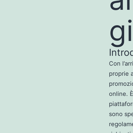
g
Intro
Con l’ar
proprie 
promozio
online. 
piattafor
sono spe
regolame