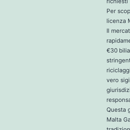
richiesti
Per scop
licenza 
Il merca
rapidame
€30 bili
stringen
riciclag
vero sig
giurisdi
responsa
Questa g
Malta Ga
tradizio