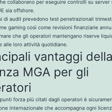
che collaborano per eseguire controlli su server s
UE sia offshore.
si di audit prevedono test penetrazionali trimestr
rme gaming così come revisioni finanziarie annua
mare che gli operatori mantengano riserve liqui
 alle loro attività quotidiane.
ncipali vantaggi dell
enza MGA per gli
ratori
punti forza più citati dagli operatori è sicuramen
one internazionale che accompagna ogni licen