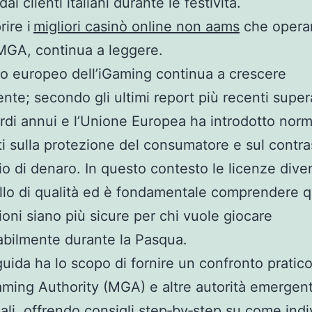
 dai clienti italiani durante le festività.
rire i
migliori casinò online non aams
che opera
MGA, continua a leggere.
to europeo dell’iGaming continua a crescere
nte; secondo gli ultimi report più recenti super
ardi annui e l’Unione Europea ha introdotto nor
ti sulla protezione del consumatore e sul contra
gio di denaro. In questo contesto le licenze div
illo di qualità ed è fondamentale comprendere q
zioni siano più sicure per chi vuole giocare
bilmente durante la Pasqua.
uida ha lo scopo di fornire un confronto pratico 
ming Authority (MGA) e altre autorità emergent
nali, offrendo consigli step‑by‑step su come ind