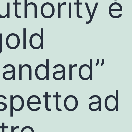
uthority è 
gold
tandard”
ispetto ad
tre