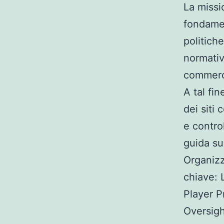
La missi
fondamen
politiche
normativ
commercia
A tal fin
dei siti 
e control
guida su
Organizz
chiave: 
Player P
Oversigh