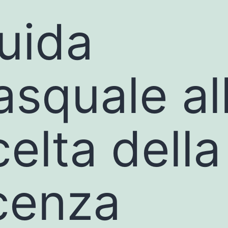
uida
asquale al
celta della
icenza