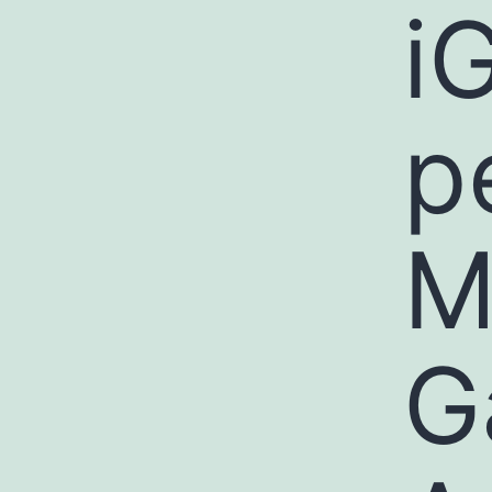
i
p
M
G