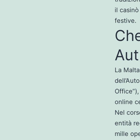
il casin
festive.
Che
Aut
La Malta
dell’Aut
Office”)
online c
Nel cors
entità r
mille ope