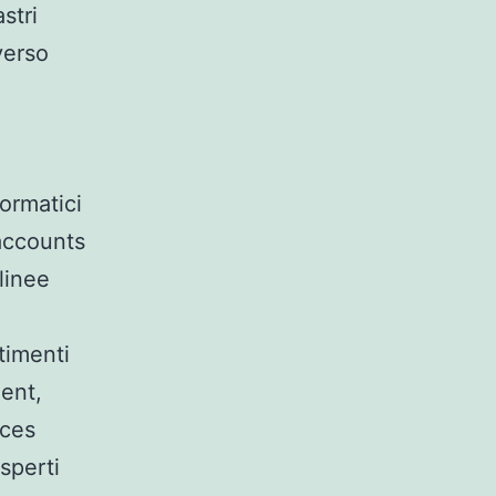
stri
verso
formatici
 accounts
 linee
timenti
ent,
ices
sperti