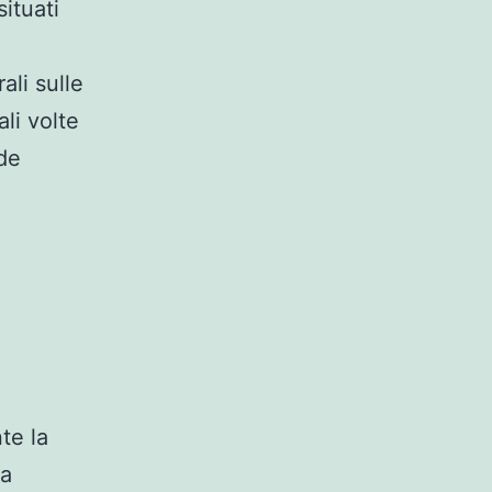
ituati
ali sulle
li volte
de
a
te la
za