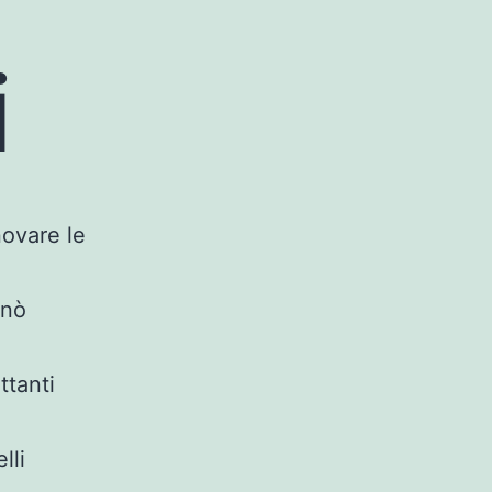
i
novare le
inò
ttanti
lli