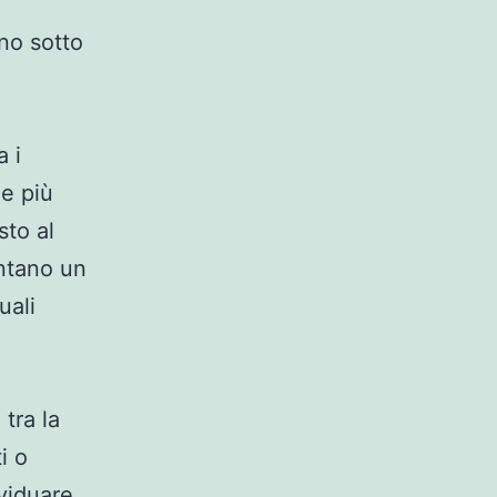
no sotto
a i
me più
sto al
entano un
uali
tra la
i o
ividuare