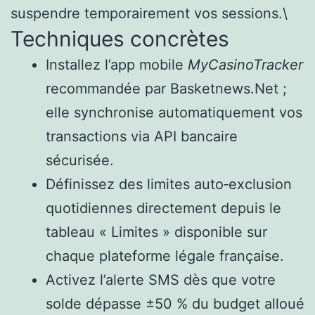
suspendre temporairement vos sessions.\
Techniques concrètes
Installez l’app mobile
MyCasinoTracker
recommandée par Basketnews.Net ;
elle synchronise automatiquement vos
transactions via API bancaire
sécurisée.
Définissez des limites auto‑exclusion
quotidiennes directement depuis le
tableau « Limites » disponible sur
chaque plateforme légale française.
Activez l’alerte SMS dès que votre
solde dépasse ±50 % du budget alloué