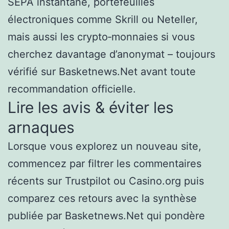
SEPA instantané, portefeuilles
électroniques comme Skrill ou Neteller,
mais aussi les crypto‑monnaies si vous
cherchez davantage d’anonymat – toujours
vérifié sur Basketnews.Net avant toute
recommandation officielle.
Lire les avis & éviter les
arnaques
Lorsque vous explorez un nouveau site,
commencez par filtrer les commentaires
récents sur Trustpilot ou Casino.org puis
comparez ces retours avec la synthèse
publiée par Basketnews.Net qui pondère