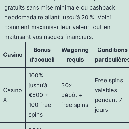
gratuits sans mise minimale ou cashback
hebdomadaire allant jusqu’à 20 %. Voici
comment maximiser leur valeur tout en
maîtrisant vos risques financiers.
Bonus
Wagering
Conditions
Casino
d’accueil
requis
particulière
100%
Free spins
jusqu’à
30x
Casino
valables
€500 +
dépôt +
X
pendant 7
100 free
free spins
jours
spins