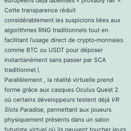
européens déjà labellisés « provably fair ».
Cette transparence réduit
considérablement les suspicions liées aux
algorithmes RNG traditionnels tout en
facilitant l’usage direct de crypto‑monnaies
comme BTC ou USDT pour déposer
instantanément sans passer par SCA
traditionnel.\
Parallèlement , la réalité virtuelle prend
forme grâce aux casques Oculus Quest 2
où certains développeurs testent déjà
VR
Slots Paradise
, permettant aux joueurs
physiquement présents dans un salon
futuriste virtuel où ils peuvent toucher leurs