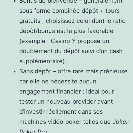
Bonus de bienvenue – généralement
sous forme combinée dépôt + tours
gratuits ; choisissez celui dont le ratio
dépôt/bonus est le plus favorable
(exemple : Casino Y propose un
doublement du dépôt suivi d’un cash
supplémentaire).
Sans dépôt – offre rare mais précieuse
car elle ne nécessite aucun
engagement financier ; idéal pour
tester un nouveau provider avant
d’investir réellement dans ses
machines vidéo‑poker telles que
Joker
Poker Pro
.