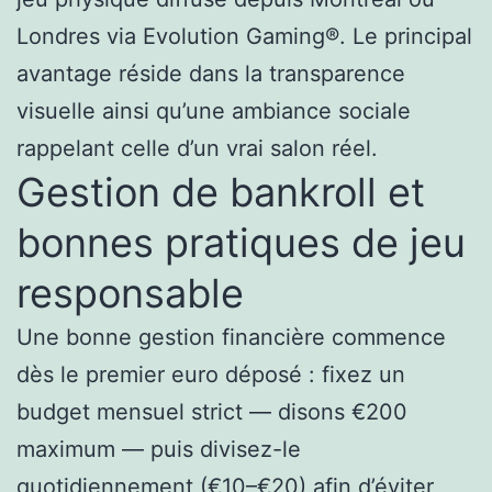
Londres via Evolution Gaming®. Le principal
avantage réside dans la transparence
visuelle ainsi qu’une ambiance sociale
rappelant celle d’un vrai salon réel.
Gestion de bankroll et
bonnes pratiques de jeu
responsable
Une bonne gestion financière commence
dès le premier euro déposé : fixez un
budget mensuel strict — disons €200
maximum — puis divisez-le
quotidiennement (€10–€20) afin d’éviter