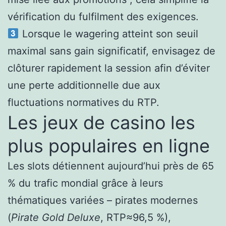
vérification du fulfilment des exigences.
Lorsque le wagering atteint son seuil
maximal sans gain significatif, envisagez de
clôturer rapidement la session afin d’éviter
une perte additionnelle due aux
fluctuations normatives du RTP.
Les jeux de casino les
plus populaires en ligne
Les slots détiennent aujourd’hui près de 65
% du trafic mondial grâce à leurs
thématiques variées – pirates modernes
(
Pirate Gold Deluxe
, RTP≈96,5 %),