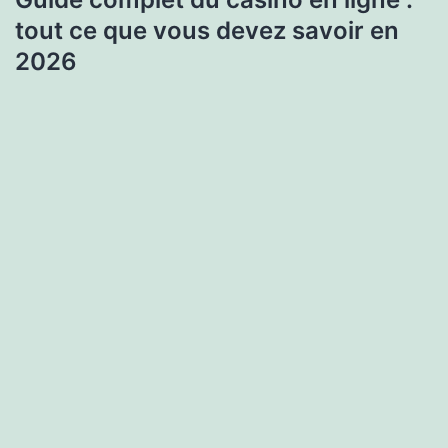
tout ce que vous devez savoir en
2026