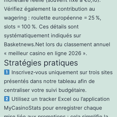
monétaire réelle (souvent fixé à €0,10).
Vérifiez également la contribution au
wagering : roulette européenne = 25 %,
slots = 100 %. Ces détails sont
systématiquement indiqués sur
Basketnews.Net lors du classement annuel
« meilleur casino en ligne 2026 ».
Stratégies pratiques
Inscrivez‑vous uniquement sur trois sites
présentés dans notre tableau afin de
centraliser votre suivi budgétaire.
Utilisez un tracker Excel ou l’application
MyCasinoStats pour enregistrer chaque
mise liée aux promotions ; cela simplifie la