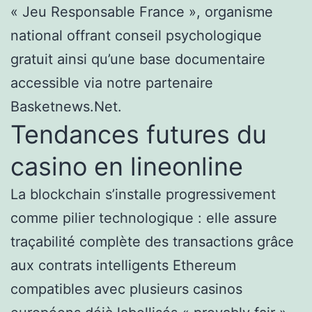
« Jeu Responsable France », organisme
national offrant conseil psychologique
gratuit ainsi qu’une base documentaire
accessible via notre partenaire
Basketnews.Net.
Tendances futures du
casino en line​online​
La blockchain s’installe progressivement
comme pilier technologique : elle assure
traçabilité complète des transactions grâce
aux contrats intelligents Ethereum
compatibles avec plusieurs casinos