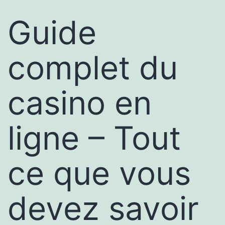
Skip
Guide
to
content
complet du
casino en
ligne – Tout
ce que vous
devez savoir