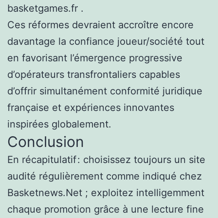
basketgames.fr .
Ces réformes devraient accroître encore
davantage la confiance joueur/société tout
en favorisant l’émergence progressive
d’opérateurs transfrontaliers capables
d’offrir simultanément conformité juridique
française et expériences innovantes
inspirées globalement.
Conclusion
En récapitulatif : choisissez toujours un site
audité régulièrement comme indiqué chez
Basketnews.Net ; exploitez intelligemment
chaque promotion grâce à une lecture fine