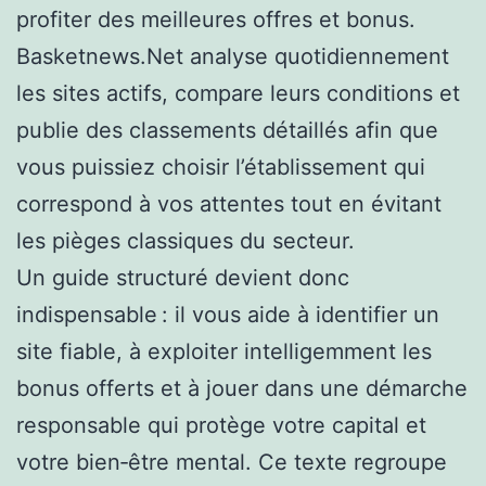
profiter des meilleures offres et bonus.
Basketnews.Net analyse quotidiennement
les sites actifs, compare leurs conditions et
publie des classements détaillés afin que
vous puissiez choisir l’établissement qui
correspond à vos attentes tout en évitant
les pièges classiques du secteur.
Un guide structuré devient donc
indispensable : il vous aide à identifier un
site fiable, à exploiter intelligemment les
bonus offerts et à jouer dans une démarche
responsable qui protège votre capital et
votre bien‑être mental. Ce texte regroupe