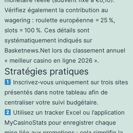
monétaire réelle (souvent fixé à €0,10).
Vérifiez également la contribution au
wagering : roulette européenne = 25 %,
slots = 100 %. Ces détails sont
systématiquement indiqués sur
Basketnews.Net lors du classement annuel
« meilleur casino en ligne 2026 ».
Stratégies pratiques
Inscrivez‑vous uniquement sur trois sites
présentés dans notre tableau afin de
centraliser votre suivi budgétaire.
Utilisez un tracker Excel ou l’application
MyCasinoStats pour enregistrer chaque
mise liée aux promotions ; cela simplifie la