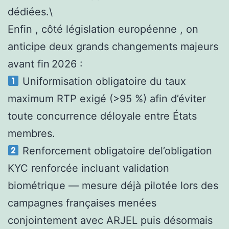
dédiées.\
Enfin , côté législation européenne , on
anticipe deux grands changements majeurs
avant fin 2026 :
Uniformisation obligatoire du taux
maximum RTP exigé (>95 %) afin d’éviter
toute concurrence déloyale entre États
membres.
Renforcement obligatoire del’obligation
KYC renforcée incluant validation
biométrique — mesure déjà pilotée lors des
campagnes françaises menées
conjointement avec ARJEL puis désormais