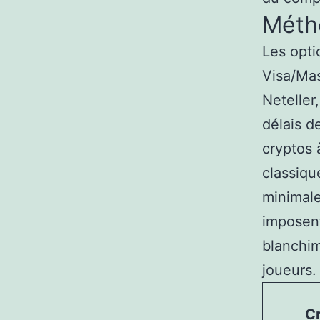
Méth
Les opti
Visa/Mas
Neteller
délais d
cryptos 
classiqu
minimale
imposent
blanchim
joueurs.
Cr