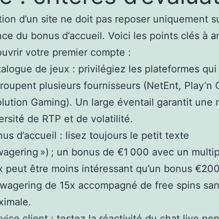
tion d’un site ne doit pas reposer uniquement s
nce du bonus d’accueil. Voici les points clés à a
ouvrir votre premier compte :
alogue de jeux : privilégiez les plateformes qui
roupent plusieurs fournisseurs (NetEnt, Play’n 
lution Gaming). Un large éventail garantit une 
ersité de RTP et de volatilité.
us d’accueil : lisez toujours le petit texte
wagering ») ; un bonus de €1 000 avec un multip
 peut être moins intéressant qu’un bonus €20
wagering de 15x accompagné de free spins san
ximale.
vice client : testez la réactivité du chat live pe