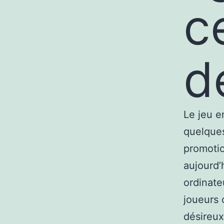
c
d
Le jeu e
quelques
promotio
aujourd
ordinate
joueurs 
désireux