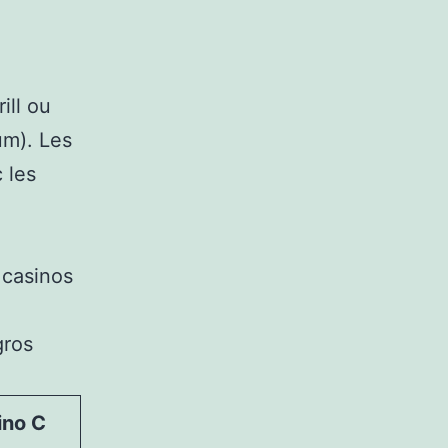
ill ou
um). Les
 les
 casinos
gros
ino C