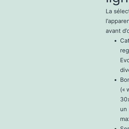
La sélec
l’appare
avant d’
Cat
reg
Evo
div
Bon
(« 
30x
un 
ma
Ser