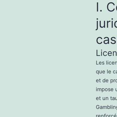
I. 
jur
cas
Licen
Les lice
que le c
et de pr
impose 
et un ta
Gambling
renforcé