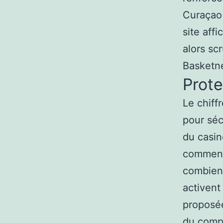
Curaçao 
site aff
alors sc
Basketne
Prot
Le chiff
pour séc
du casin
comment 
combien 
activent
proposée
du comp