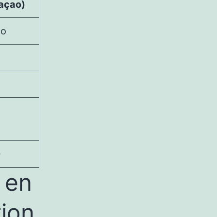
açao)
ao
0
o en
tion