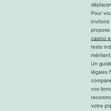
déplacer
Pour vou
invitons
propose 
casino e
tests in
méritent
Un guide 
légales f
compare 
vos bonu
recomman
votre pla