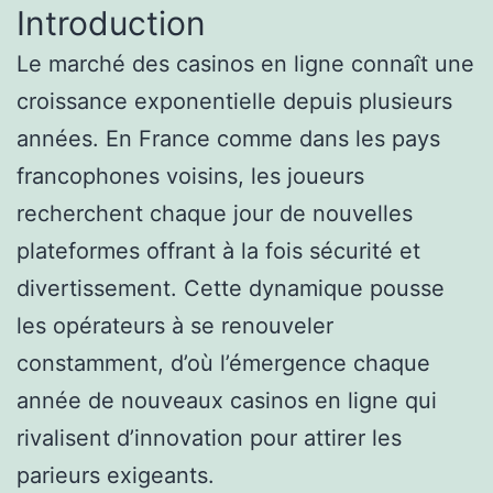
Introduction
Le marché des casinos en ligne connaît une
croissance exponentielle depuis plusieurs
années. En France comme dans les pays
francophones voisins, les joueurs
recherchent chaque jour de nouvelles
plateformes offrant à la fois sécurité et
divertissement. Cette dynamique pousse
les opérateurs à se renouveler
constamment, d’où l’émergence chaque
année de nouveaux casinos en ligne qui
rivalisent d’innovation pour attirer les
parieurs exigeants.