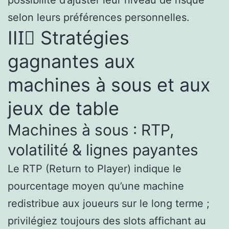
possibilité d’ajuster leur niveau de risque
selon leurs préférences personnelles.
III️⃣ Stratégies
gagnantes aux
machines à sous et aux
jeux de table
Machines à sous : RTP,
volatilité & lignes payantes
Le RTP (Return to Player) indique le
pourcentage moyen qu’une machine
redistribue aux joueurs sur le long terme ;
privilégiez toujours des slots affichant au