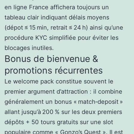
en ligne France affichera toujours un
tableau clair indiquant délais moyens
(dépot ≤ 15 min, retrait ≤ 24 h) ainsi qu’une
procédure KYC simplifiée pour éviter les
blocages inutiles.
Bonus de bienvenue &
promotions récurrentes
Le welcome pack constitue souvent le
premier argument d’attraction : il combine
généralement un bonus « match‑deposit »
allant jusqu’à 200 % sur les deux premiers
dépôts + 50 tours gratuits sur une slot
populaire comme « Gonzo’s Quest ». Il est