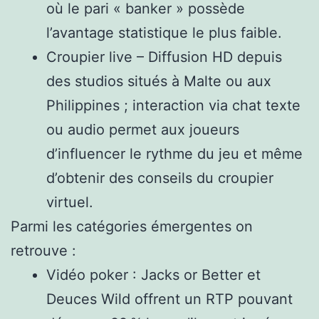
où le pari « banker » possède
l’avantage statistique le plus faible.
Croupier live – Diffusion HD depuis
des studios situés à Malte ou aux
Philippines ; interaction via chat texte
ou audio permet aux joueurs
d’influencer le rythme du jeu et même
d’obtenir des conseils du croupier
virtuel.
Parmi les catégories émergentes on
retrouve :
Vidéo poker : Jacks or Better et
Deuces Wild offrent un RTP pouvant