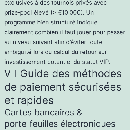
exclusives à des tournois privés avec
prize‑pool élevé (> €10 000). Un
programme bien structuré indique
clairement combien il faut jouer pour passer
au niveau suivant afin d’éviter toute
ambiguïté lors du calcul du retour sur
investissement potentiel du statut VIP.
V️⃣ Guide des méthodes
de paiement sécurisées
et rapides
Cartes bancaires &
porte‑feuilles électroniques –