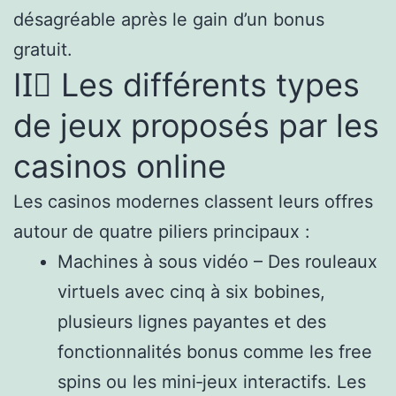
désagréable après le gain d’un bonus
gratuit.
II️⃣ Les différents types
de jeux proposés par les
casinos online
Les casinos modernes classent leurs offres
autour de quatre piliers principaux :
Machines à sous vidéo – Des rouleaux
virtuels avec cinq à six bobines,
plusieurs lignes payantes et des
fonctionnalités bonus comme les free
spins ou les mini‑jeux interactifs. Les