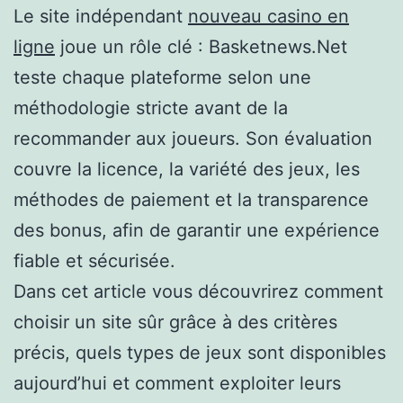
Le site indépendant
nouveau casino en
ligne
joue un rôle clé : Basketnews.Net
teste chaque plateforme selon une
méthodologie stricte avant de la
recommander aux joueurs. Son évaluation
couvre la licence, la variété des jeux, les
méthodes de paiement et la transparence
des bonus, afin de garantir une expérience
fiable et sécurisée.
Dans cet article vous découvrirez comment
choisir un site sûr grâce à des critères
précis, quels types de jeux sont disponibles
aujourd’hui et comment exploiter leurs