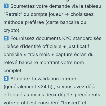
Soumettez votre demande via le tableau
“Retrait” du compte joueur → choisissez
méthode préférée (carte bancaire ou
crypto).
Fournissez documents KYC standardisés
: pièce d’identité officielle + justificatif
domicile ≤ trois mois + capture écran du
relevé bancaire montrant votre nom
complet.
Attendez la validation interne
(généralement <24 h) ; si vous avez déjà
effectué au moins deux dépôts précédents
votre profil est considéré “trusted” et