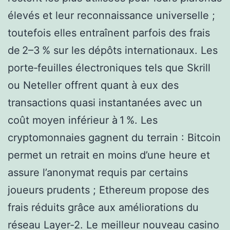
élevés et leur reconnaissance universelle ;
toutefois elles entraînent parfois des frais
de 2–3 % sur les dépôts internationaux. Les
porte‑feuilles électroniques tels que Skrill
ou Neteller offrent quant à eux des
transactions quasi instantanées avec un
coût moyen inférieur à 1 %. Les
cryptomonnaies gagnent du terrain : Bitcoin
permet un retrait en moins d’une heure et
assure l’anonymat requis par certains
joueurs prudents ; Ethereum propose des
frais réduits grâce aux améliorations du
réseau Layer‑2. Le meilleur nouveau casino