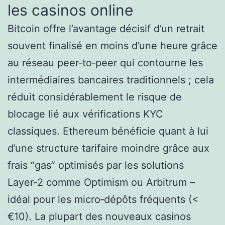
les casinos online
Bitcoin offre l’avantage décisif d’un retrait
souvent finalisé en moins d’une heure grâce
au réseau peer‑to‑peer qui contourne les
intermédiaires bancaires traditionnels ; cela
réduit considérablement le risque de
blocage lié aux vérifications KYC
classiques. Ethereum bénéficie quant à lui
d’une structure tarifaire moindre grâce aux
frais “gas” optimisés par les solutions
Layer‑2 comme Optimism ou Arbitrum –
idéal pour les micro‑dépôts fréquents (<
€10). La plupart des nouveaux casinos