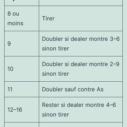
8 ou
Tirer
moins
Doubler si dealer montre 3–6
9
sinon tirer
Doubler si dealer montre 2–9
10
sinon tirer
11
Doubler sauf contre As
Rester si dealer montre 4–6
12–16
sinon tirer