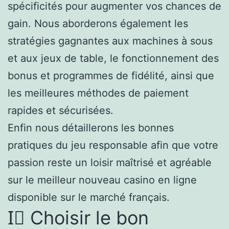
spécificités pour augmenter vos chances de
gain. Nous aborderons également les
stratégies gagnantes aux machines à sous
et aux jeux de table, le fonctionnement des
bonus et programmes de fidélité, ainsi que
les meilleures méthodes de paiement
rapides et sécurisées.
Enfin nous détaillerons les bonnes
pratiques du jeu responsable afin que votre
passion reste un loisir maîtrisé et agréable
sur le meilleur nouveau casino en ligne
disponible sur le marché français.
I️⃣ Choisir le bon