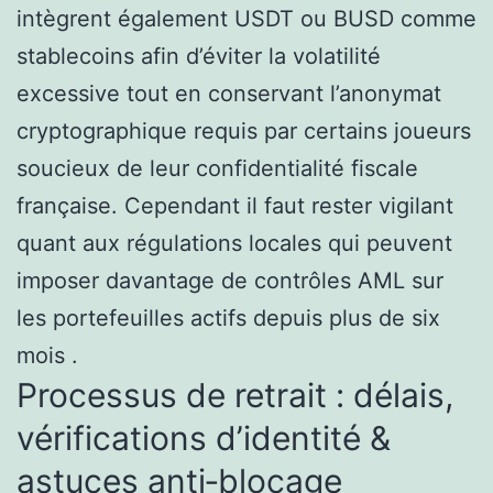
intègrent également USDT ou BUSD comme
stablecoins afin d’éviter la volatilité
excessive tout en conservant l’anonymat
cryptographique requis par certains joueurs
soucieux de leur confidentialité fiscale
française. Cependant il faut rester vigilant
quant aux régulations locales qui peuvent
imposer davantage de contrôles AML sur
les portefeuilles actifs depuis plus de six
mois .
Processus de retrait : délais,
vérifications d’identité &
astuces anti‑blocage