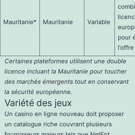
combi
licen
Mauritanie*
Mauritanie
Variable
europ
pour é
l’offre
Certaines plateformes utilisent une double
licence incluant la Mauritanie pour toucher
des marchés émergents tout en conservant
la sécurité européenne.
Variété des jeux
Un casino en ligne nouveau doit proposer
un catalogue riche couvrant plusieurs
fournisseurs majeurs tels que NetEnt,