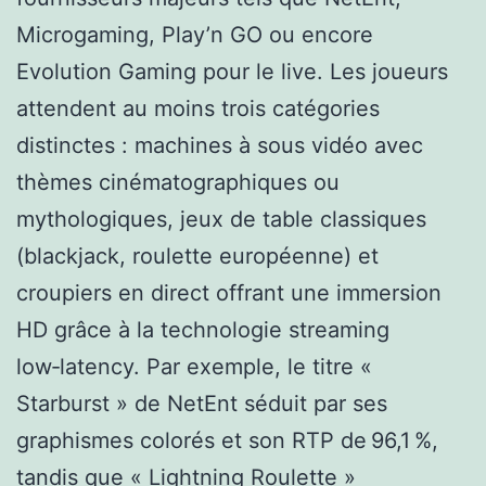
Microgaming, Play’n GO ou encore
Evolution Gaming pour le live. Les joueurs
attendent au moins trois catégories
distinctes : machines à sous vidéo avec
thèmes cinématographiques ou
mythologiques, jeux de table classiques
(blackjack, roulette européenne) et
croupiers en direct offrant une immersion
HD grâce à la technologie streaming
low‑latency. Par exemple, le titre «
Starburst » de NetEnt séduit par ses
graphismes colorés et son RTP de 96,1 %,
tandis que « Lightning Roulette »