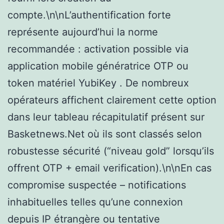
compte.\n\nL’authentification forte
représente aujourd’hui la norme
recommandée : activation possible via
application mobile génératrice OTP ou
token matériel YubiKey . De nombreux
opérateurs affichent clairement cette option
dans leur tableau récapitulatif présent sur
Basketnews.Net où ils sont classés selon
robustesse sécurité (“niveau gold” lorsqu’ils
offrent OTP + email verification).\n\nEn cas
compromise suspectée – notifications
inhabituelles telles qu’une connexion
depuis IP étrangère ou tentative