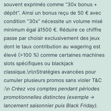
souvent exprimés comme “30x bonus +
dépôt”. Ainsi un bonus reçu de 50 € avec
condition “30x” nécessite un volume misé
minimum égal à​1500 €. Réduire ce chiffre
passe par choisir exclusivement des jeux
dont le taux contribution au wagering est
élevé (>100 %) comme certaines machines
slots spécifiques ou blackjack
classique.\n\nStratégies avancées pour
cumuler plusieurs promos sans violer T&C
:\n
Créez vos comptes pendant périodes
promotionnelles distinctes (exemple →
lancement saisonnier puis Black Friday).