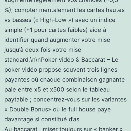
augmente légèrement vos chances (~0,5
%); compter mentalement les cartes hautes
vs basses (« High‑Low ») avec un indice
simple (+1 pour cartes faibles) aide à
identifier quand augmenter votre mise
jusqu’à deux fois votre mise
standard.\n\nPoker vidéo & Baccarat – Le
poker vidéo propose souvent trois lignes
payantes où chaque combinaison gagnante
paie entre x5 et x500 selon le tableau
paytable ; concentrez‑vous sur les variantes
« Double Bonus» où le full house paye
davantage si constitué d’as.
Au baccarat , miser toujours sur « banker »