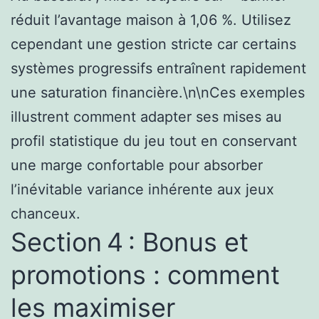
réduit l’avantage maison à
1,06 %. Utilisez
cependant une gestion stricte car certains
systèmes progressifs entraînent rapidement
une saturation financière.\n\nCes exemples
illustrent comment adapter ses mises au
profil statistique du jeu tout en conservant
une marge confortable pour absorber
l’inévitable variance inhérente aux jeux
chanceux.
Section 4 : Bonus et
promotions : comment
les maximiser