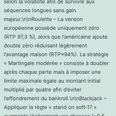
selon la volatilité afin de survivre aux
séquences longues sans gain
majeur.\n\nRoulette – La version
européenne possède uniquement zéro
(RTP 97,3 %), alors que l’américaine ajoute
double zéro réduisant légèrement
l’avantage maison (
RTP≈94%). La stratégie
« Martingale modérée » consiste à doubler
après chaque perte mais à imposer une
limite maximale égale au montant initial
multiplié par quatre afin d’éviter
l’effondrement du bankroll.\n\nBlackjack –
Appliquer la règle « stand on soft‑17 »