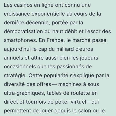
Les casinos en ligne ont connu une
croissance exponentielle au cours de la
dernière décennie, portée par la
démocratisation du haut débit et l’essor des
smartphones. En France, le marché passe
aujourd’hui le cap du milliard d’euros
annuels et attire aussi bien les joueurs
occasionnels que les passionnés de
stratégie. Cette popularité s’explique par la
diversité des offres — machines à sous
ultra‑graphiques, tables de roulette en
direct et tournois de poker virtuel—qui
permettent de jouer depuis le salon ou le