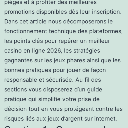
pièges et à profiter des meilleures
promotions disponibles dès leur inscription.
Dans cet article nous décomposerons le
fonctionnement technique des plateformes,
les points clés pour repérer un meilleur
casino en ligne 2026, les stratégies
gagnantes sur les jeux phares ainsi que les
bonnes pratiques pour jouer de façon
responsable et sécurisée. Au fil des
sections vous disposerez d’un guide
pratique qui simplifie votre prise de
décision tout en vous protégeant contre les
risques liés aux jeux d’argent sur internet.