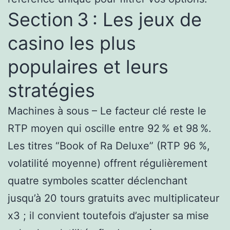
Section 3 : Les jeux de
casino les plus
populaires et leurs
stratégies
Machines à sous – Le facteur clé reste le
RTP moyen qui oscille entre 92 % et 98 %.
Les titres “Book of Ra Deluxe” (RTP 96 %,
volatilité moyenne) offrent régulièrement
quatre symboles scatter déclenchant
jusqu’à 20 tours gratuits avec multiplicateur
x3 ; il convient toutefois d’ajuster sa mise