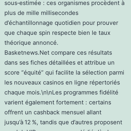
sous‑estimée : ces organismes procèdent à
plus de mille millisecondes
d’échantillonnage quotidien pour prouver
que chaque spin respecte bien le taux
théorique annoncé.
Basketnews.Net compare ces résultats
dans ses fiches détaillées et attribue un
score “équité” qui facilite la sélection parmi
les nouveaux casinos en ligne répertoriés
chaque mois.\n\nLes programmes fidélité
varient également fortement : certains
offrent un cashback mensuel allant
jusqu’à 12 %, tandis que d’autres proposent