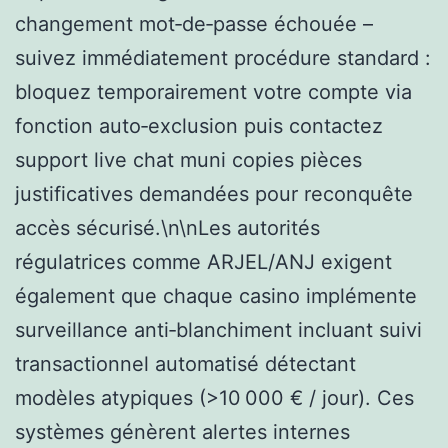
changement mot‑de‑passe échouée –
suivez immédiatement procédure standard :
bloquez temporairement votre compte via
fonction auto‑exclusion puis contactez
support live chat muni copies pièces
justificatives demandées pour reconquête
accès sécurisé.\n\nLes autorités
régulatrices comme ARJEL/ANJ exigent
également que chaque casino implémente
surveillance anti‑blanchiment incluant suivi
transactionnel automatisé détectant
modèles atypiques (>10 000 € / jour). Ces
systèmes génèrent alertes internes