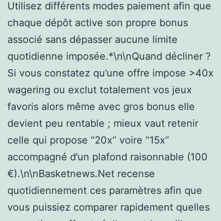
Utilisez différents modes paiement afin que
chaque dépôt active son propre bonus
associé sans dépasser aucune limite
quotidienne imposée.*\n\nQuand décliner ?
Si vous constatez qu’une offre impose >40x
wagering ou exclut totalement vos jeux
favoris alors même avec gros bonus elle
devient peu rentable ; mieux vaut retenir
celle qui propose “20x” voire “15x”
accompagné d’un plafond raisonnable (
100
€).\n\nBasketnews.Net recense
quotidiennement ces paramètres afin que
vous puissiez comparer rapidement quelles