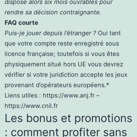
dispose alors six mois ouvrables pour
rendre sa décision contraignante.
FAQ courte
Puis-je jouer depuis l’étranger ?
Oui tant
que votre compte reste enregistré sous
licence française; toutefois si vous êtes
physiquement situé hors UE vous devrez
vérifier si votre juridiction accepte les jeux
provenant d’opérateurs européens.*
Liens utiles : https://www.anj.fr –
https://www.cnil.fr
Les bonus et promotions
: comment profiter sans