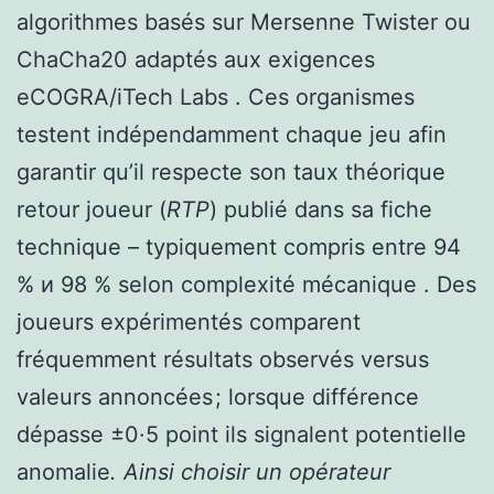
algorithmes basés sur Mersenne Twister ou
ChaCha20 adaptés aux exigences
eCOGRA/iTech Labs . Ces organismes
testent indépendamment chaque jeu afin
garantir qu’il respecte son taux théorique
retour joueur (
RTP
) publié dans sa fiche
technique – typiquement compris entre 94
% и 98 % selon complexité mécanique . Des
joueurs expérimentés comparent
fréquemment résultats observés versus
valeurs annoncées ; lorsque différence
dépasse ±0·5 point ils signalent potentielle
anomalie
. Ainsi choisir un opérateur