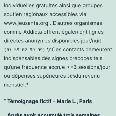
individuelles gratuites ainsi que groupes
soutien régionaux accessibles via
www.jeusante.org . D’autres organismes
comme Addicta offrent également lignes
directes anonymes disponibles jour/nuit.
.\nCes contacts demeurent
(07 59 02 99 99)
indispensables dès signes précoces tels
qu’une fréquence accrue >×3 sessions/jour​
ou dépenses supérieures
du revenu
30%
mensuel.*
Témoignage fictif – Marie L., Paris
Après avoir accumulé trois semaines