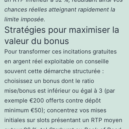
chances réelles atteignant rapidement la
limite imposée.
Stratégies pour maximiser la
valeur du bonus
Pour transformer ces incitations gratuites
en argent réel exploitable on conseille
souvent cette démarche structurée :
choisissez un bonus dont le ratio
mise/bonus est inférieur ou égal à 3 (par
exemple €200 offerts contre dépôt
minimum €50); concentrez vos mises
initiales sur slots présentant un RTP moyen