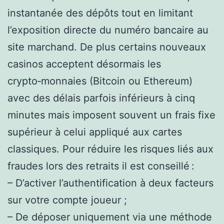
instantanée des dépôts tout en limitant
l’exposition directe du numéro bancaire au
site marchand. De plus certains nouveaux
casinos acceptent désormais les
crypto‑monnaies (Bitcoin ou Ethereum)
avec des délais parfois inférieurs à cinq
minutes mais imposent souvent un frais fixe
supérieur à celui appliqué aux cartes
classiques. Pour réduire les risques liés aux
fraudes lors des retraits il est conseillé :
– D’activer l’authentification à deux facteurs
sur votre compte joueur ;
– De déposer uniquement via une méthode