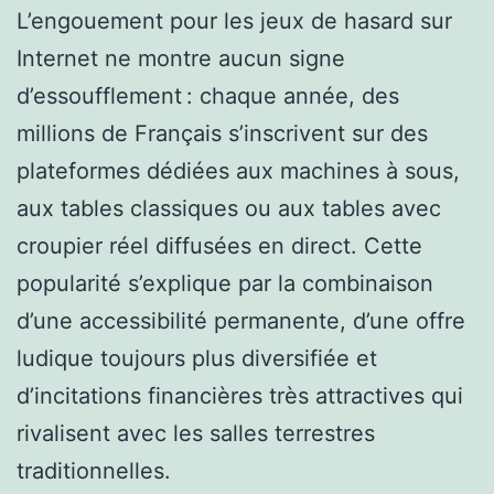
L’engouement pour les jeux de hasard sur
Internet ne montre aucun signe
d’essoufflement : chaque année, des
millions de Français s’inscrivent sur des
plateformes dédiées aux machines à sous,
aux tables classiques ou aux tables avec
croupier réel diffusées en direct. Cette
popularité s’explique par la combinaison
d’une accessibilité permanente, d’une offre
ludique toujours plus diversifiée et
d’incitations financières très attractives qui
rivalisent avec les salles terrestres
traditionnelles.