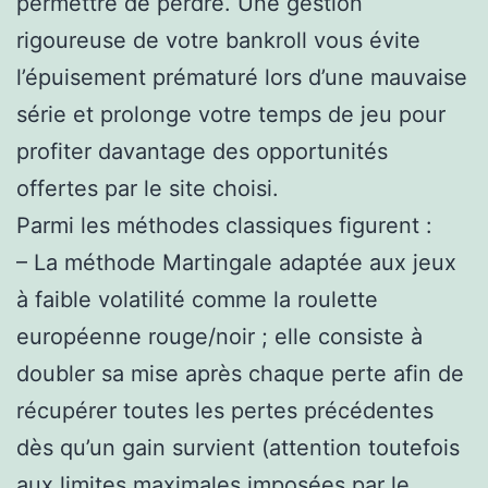
permettre de perdre. Une gestion
rigoureuse de votre bankroll vous évite
l’épuisement prématuré lors d’une mauvaise
série et prolonge votre temps de jeu pour
profiter davantage des opportunités
offertes par le site choisi.
Parmi les méthodes classiques figurent :
– La méthode Martingale adaptée aux jeux
à faible volatilité comme la roulette
européenne rouge/noir ; elle consiste à
doubler sa mise après chaque perte afin de
récupérer toutes les pertes précédentes
dès qu’un gain survient (attention toutefois
aux limites maximales imposées par le