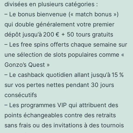
divisées en plusieurs catégories :
– Le bonus bienvenue (« match bonus »)
qui double généralement votre premier
dépôt jusqu’à 200 € + 50 tours gratuits
– Les free spins offerts chaque semaine sur
une sélection de slots populaires comme «
Gonzo’s Quest »
– Le cashback quotidien allant jusqu’à 15 %
sur vos pertes nettes pendant 30 jours
consécutifs
– Les programmes VIP qui attribuent des
points échangeables contre des retraits
sans frais ou des invitations à des tournois