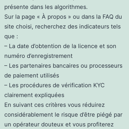
présente dans les algorithmes.
Sur la page « À propos » ou dans la FAQ du
site choisi, recherchez des indicateurs tels
que :
– La date d’obtention de la licence et son
numéro d’enregistrement
– Les partenaires bancaires ou processeurs
de paiement utilisés
– Les procédures de vérification KYC
clairement expliquées
En suivant ces critères vous réduirez
considérablement le risque d’être piégé par
un opérateur douteux et vous profiterez