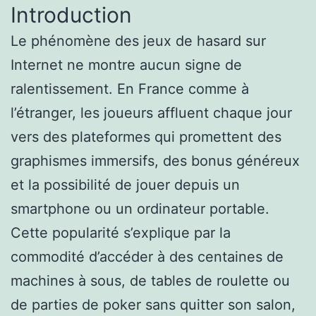
Introduction
Le phénomène des jeux de hasard sur
Internet ne montre aucun signe de
ralentissement. En France comme à
l’étranger, les joueurs affluent chaque jour
vers des plateformes qui promettent des
graphismes immersifs, des bonus généreux
et la possibilité de jouer depuis un
smartphone ou un ordinateur portable.
Cette popularité s’explique par la
commodité d’accéder à des centaines de
machines à sous, de tables de roulette ou
de parties de poker sans quitter son salon,