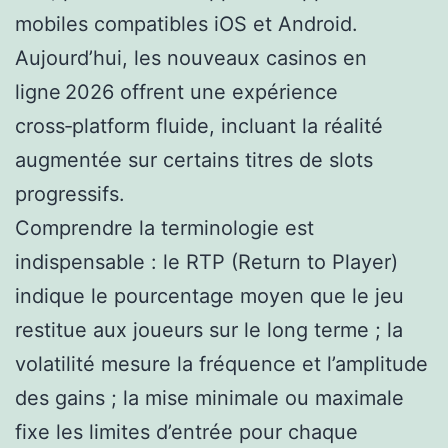
mobiles compatibles iOS et Android.
Aujourd’hui, les nouveaux casinos en
ligne 2026 offrent une expérience
cross‑platform fluide, incluant la réalité
augmentée sur certains titres de slots
progressifs.
Comprendre la terminologie est
indispensable : le RTP (Return to Player)
indique le pourcentage moyen que le jeu
restitue aux joueurs sur le long terme ; la
volatilité mesure la fréquence et l’amplitude
des gains ; la mise minimale ou maximale
fixe les limites d’entrée pour chaque