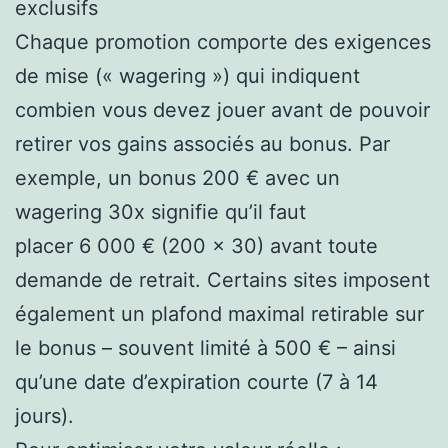
exclusifs
Chaque promotion comporte des exigences
de mise (« wagering ») qui indiquent
combien vous devez jouer avant de pouvoir
retirer vos gains associés au bonus. Par
exemple, un bonus 200 € avec un
wagering 30x signifie qu’il faut
placer 6 000 € (200 × 30) avant toute
demande de retrait. Certains sites imposent
également un plafond maximal retirable sur
le bonus – souvent limité à 500 € – ainsi
qu’une date d’expiration courte (7 à 14
jours).