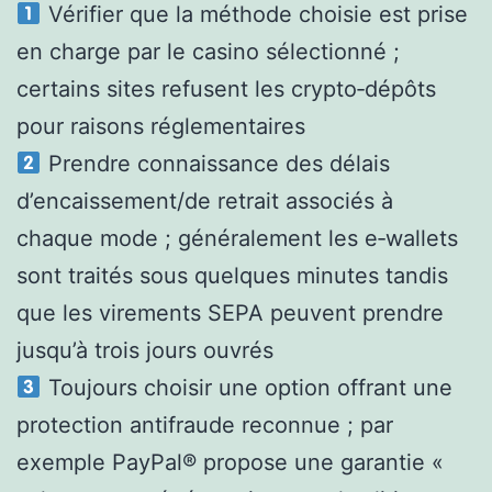
Vérifier que la méthode choisie est prise
en charge par le casino sélectionné ;
certains sites refusent les crypto‑dépôts
pour raisons réglementaires
Prendre connaissance des délais
d’encaissement/de retrait associés à
chaque mode ; généralement les e‑wallets
sont traités sous quelques minutes tandis
que les virements SEPA peuvent prendre
jusqu’à trois jours ouvrés
Toujours choisir une option offrant une
protection antifraude reconnue ; par
exemple PayPal® propose une garantie «