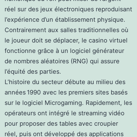
réel sur des jeux électroniques reproduisant
l’expérience d’un établissement physique.
Contrairement aux salles traditionnelles où
le joueur doit se déplacer, le casino virtuel
fonctionne grâce à un logiciel générateur
de nombres aléatoires (RNG) qui assure
l’équité des parties.
L’histoire du secteur débute au milieu des
années 1990 avec les premiers sites basés
sur le logiciel Microgaming. Rapidement, les
opérateurs ont intégré le streaming vidéo
pour proposer des tables avec croupier
réel, puis ont développé des applications