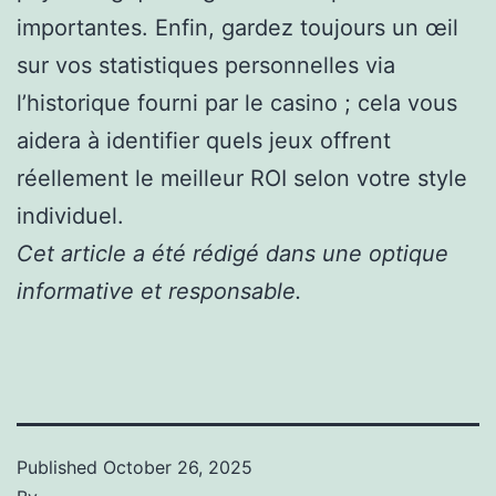
importantes. Enfin, gardez toujours un œil
sur vos statistiques personnelles via
l’historique fourni par le casino ; cela vous
aidera à identifier quels jeux offrent
réellement le meilleur ROI selon votre style
individuel.
Cet article a été rédigé dans une optique
informative et responsable.
Published
October 26, 2025