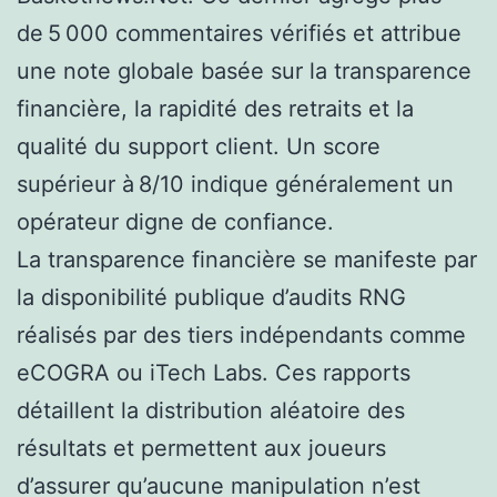
de 5 000 commentaires vérifiés et attribue
une note globale basée sur la transparence
financière, la rapidité des retraits et la
qualité du support client. Un score
supérieur à 8/10 indique généralement un
opérateur digne de confiance.
La transparence financière se manifeste par
la disponibilité publique d’audits RNG
réalisés par des tiers indépendants comme
eCOGRA ou iTech Labs. Ces rapports
détaillent la distribution aléatoire des
résultats et permettent aux joueurs
d’assurer qu’aucune manipulation n’est