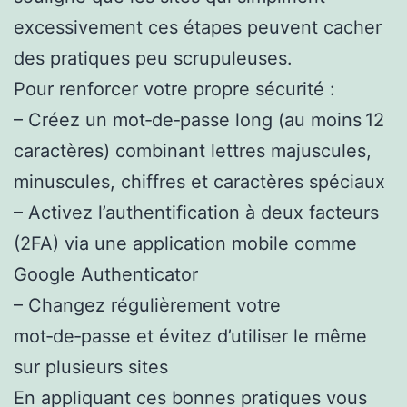
excessivement ces étapes peuvent cacher
des pratiques peu scrupuleuses.
Pour renforcer votre propre sécurité :
– Créez un mot‑de‑passe long (au moins 12
caractères) combinant lettres majuscules,
minuscules, chiffres et caractères spéciaux
– Activez l’authentification à deux facteurs
(2FA) via une application mobile comme
Google Authenticator
– Changez régulièrement votre
mot‑de‑passe et évitez d’utiliser le même
sur plusieurs sites
En appliquant ces bonnes pratiques vous