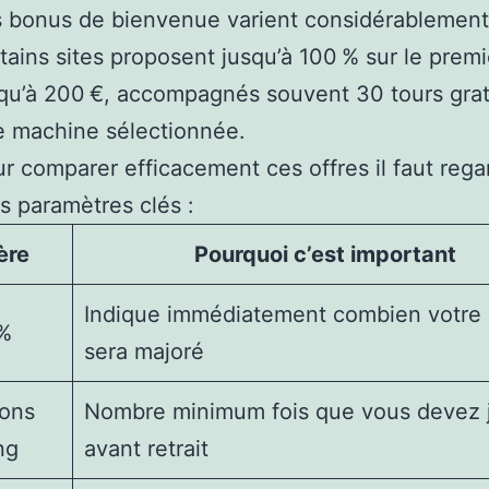
 bonus de bienvenue varient considérablement
tains sites proposent jusqu’à 100 % sur le prem
qu’à 200 €, accompagnés souvent 30 tours grat
 machine sélectionnée.
r comparer efficacement ces offres il faut rega
is paramètres clés :
ère
Pourquoi c’est important
Indique immédiatement combien votre
%
sera majoré
ions
Nombre minimum fois que vous devez 
ng
avant retrait