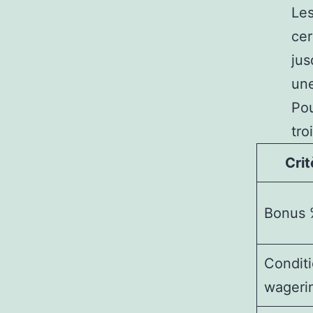
Les
cer
jus
une
Pou
tro
Crit
Bonus 
Condit
wageri