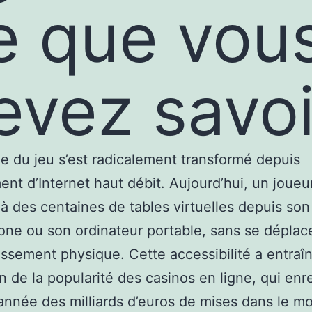
e que vou
evez savoi
 du jeu s’est radicalement transformé depuis
ent d’Internet haut débit. Aujourd’hui, un joueu
à des centaines de tables virtuelles depuis son
ne ou son ordinateur portable, sans se déplac
issement physique. Cette accessibilité a entraî
n de la popularité des casinos en ligne, qui enr
nnée des milliards d’euros de mises dans le m