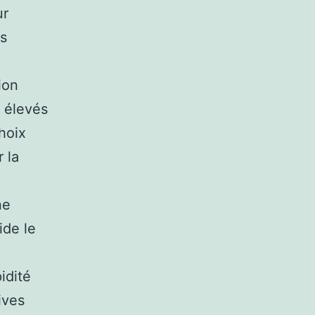
ur
es
ion
s élevés
choix
r la
ne
ide le
idité
ives