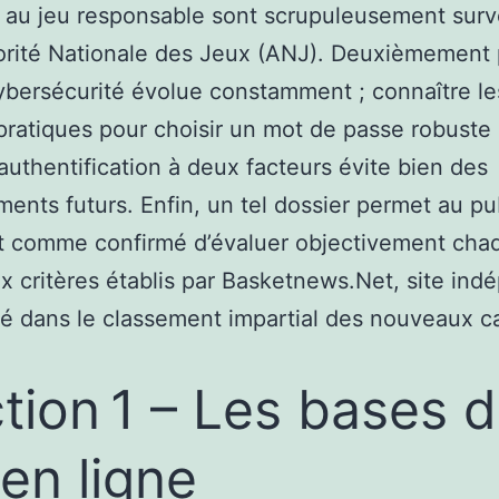
s au jeu responsable sont scrupuleusement surve
torité Nationale des Jeux (ANJ). Deuxièmement
ybersécurité évolue constamment ; connaître le
ratiques pour choisir un mot de passe robuste
l’authentification à deux facteurs évite bien des
ents futurs. Enfin, un tel dossier permet au pu
t comme confirmé d’évaluer objectivement chaq
x critères établis par Basketnews.Net, site ind
sé dans le classement impartial des nouveaux c
.
tion 1 – Les bases 
 en ligne