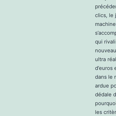
précéden
clics, l
machines
s’accomp
qui rival
nouveaux
ultra ré
d’euros 
dans le 
ardue po
dédale d
pourquoi
les critè