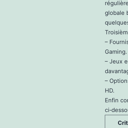
régulièr
globale b
quelques
Troisièm
– Fourni
Gaming.
– Jeux e
davanta
– Option
HD.
Enfin co
ci‑desso
Cri