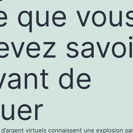
e que vou
evez savoi
vant de
ouer
 d’argent virtuels connaissent une explosion sa