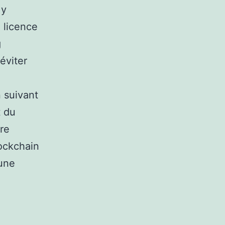
 y
 licence
g
éviter
 suivant
t du
tre
lockchain
 une