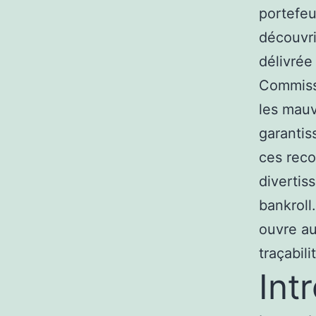
portefeu
découvri
délivrée
Commissi
les mauv
garantis
ces reco
divertis
bankroll
ouvre au
traçabili
Int