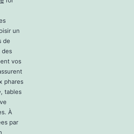
ne
for
es
isir un
s de
e des
gent vos
assurent
ux phares
e
, tables
ive
es. À
ées par
n