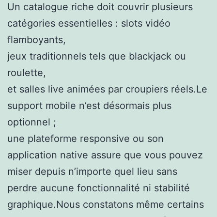
Un catalogue riche doit couvrir plusieurs
catégories essentielles : slots vidéo
flamboyants,
jeux traditionnels tels que blackjack ou
roulette,
et salles live animées par croupiers réels.Le
support mobile n’est désormais plus
optionnel ;
une plateforme responsive ou son
application native assure que vous pouvez
miser depuis n’importe quel lieu sans
perdre aucune fonctionnalité ni stabilité
graphique.Nous constatons même certains