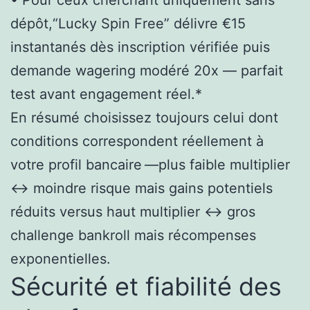
• Pour ceux cherchant uniquement sans
dépôt,“Lucky Spin Free” délivre €15
instantanés dès inscription vérifiée puis
demande wagering modéré ‎20x‎ — parfait
test avant engagement réel.*
En résumé choisissez toujours celui dont
conditions correspondent réellement à
votre profil bancaire —plus faible multiplier
↔️ moindre risque mais gains potentiels
réduits versus haut multiplier ↔️ gros
challenge bankroll mais récompenses
exponentielles.
Sécurité et fiabilité des