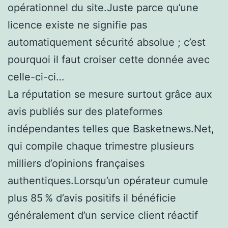
opérationnel du site.Juste parce qu’une
licence existe ne signifie pas
automatiquement sécurité absolue ; c’est
pourquoi il faut croiser cette donnée avec
celle-ci-ci…
La réputation se mesure surtout grâce aux
avis publiés sur des plateformes
indépendantes telles que Basketnews.Net,
qui compile chaque trimestre plusieurs
milliers d’opinions françaises
authentiques.Lorsqu’un opérateur cumule
plus 85 % d’avis positifs il bénéficie
généralement d’un service client réactif