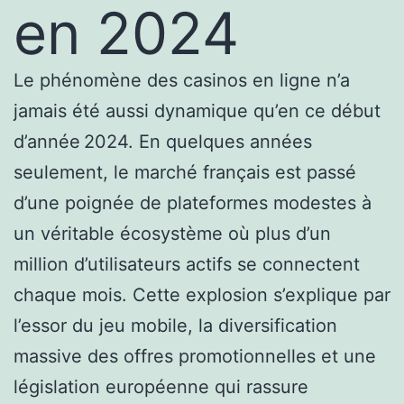
en 2024
Le phénomène des casinos en ligne n’a
jamais été aussi dynamique qu’en ce début
d’année 2024. En quelques années
seulement, le marché français est passé
d’une poignée de plateformes modestes à
un véritable écosystème où plus d’un
million d’utilisateurs actifs se connectent
chaque mois. Cette explosion s’explique par
l’essor du jeu mobile, la diversification
massive des offres promotionnelles et une
législation européenne qui rassure