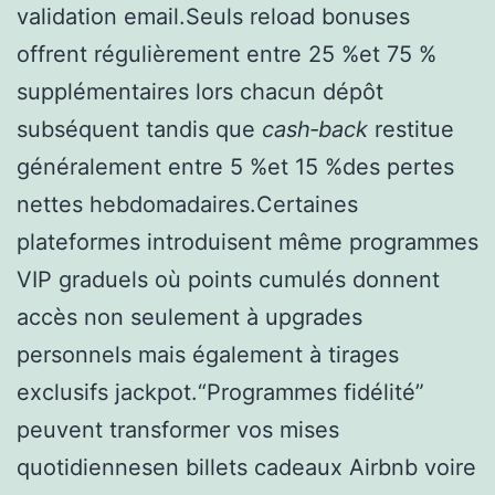
validation email.Seuls reload bonuses
offrent régulièrement entre 25 %et 75 %
supplémentaires lors chacun dépôt
subséquent tandis que
cash‑back
restitue
généralement entre 5 %et 15 %des pertes
nettes hebdomadaires.Certaines
plateformes introduisent même programmes
VIP graduels où points cumulés donnent
accès non seulement à upgrades
personnels mais également à tirages
exclusifs jackpot.“Programmes fidélité”
peuvent transformer vos mises
quotidiennes​en billets cadeaux Airbnb voire