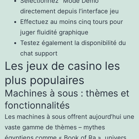
Sélectionnez “Mode Démo”
directement depuis l’interface jeu
Effectuez au moins cinq tours pour
juger fluidité graphique
Testez également la disponibilité du
chat support
Les jeux de casino les
plus populaires
Machines à sous : thèmes et
fonctionnalités
Les machines à sous offrent aujourd’hui une
vaste gamme de thèmes – mythes
égyptiens comme « Book of Ra », univers