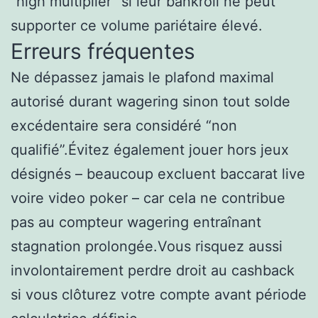
“high multiplier” si leur bankroll ne peut
supporter ce volume pariétaire élevé.​
Erreurs fréquentes
Ne dépassez jamais le plafond maximal
autorisé durant wagering sinon tout solde
excédentaire sera considéré “non
qualifié”.Évitez également jouer hors jeux
désignés – beaucoup excluent baccarat live
voire video poker – car cela ne contribue
pas au compteur wagering entraînant
stagnation prolongée.Vous risquez aussi
involontairement perdre droit au cashback
si vous clôturez votre compte avant période