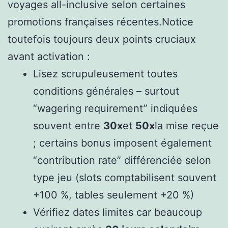
voyages all-inclusive selon certaines
promotions françaises récentes.Notice
toutefois toujours deux points cruciaux
avant activation :
Lisez scrupuleusement toutes
conditions générales – surtout
“wagering requirement” indiquées
souvent entre
30x
et
50x
la mise reçue
; certains bonus imposent également
“contribution rate” différenciée selon
type jeu (slots comptabilisent souvent
+100 %, tables seulement +20 %)
Vérifiez dates limites car beaucoup