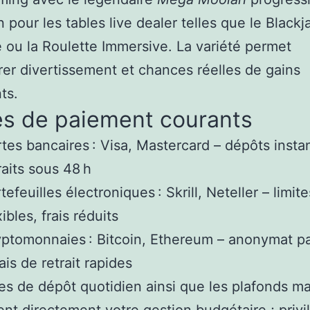
n pour les tables live dealer telles que le Blackj
ou la Roulette Immersive. La variété permet
brer divertissement et chances réelles de gains
ts.
s de paiement courants
tes bancaires : Visa, Mastercard – dépôts insta
raits sous 48 h
tefeuilles électroniques : Skrill, Neteller – limite
xibles, frais réduits
ptomonnaies : Bitcoin, Ethereum – anonymat par
ais de retrait rapides
tes de dépôt quotidien ainsi que les plafonds 