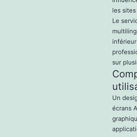
influenc
les site
Le servi
multilin
inférieu
professi
sur plus
Compa
utili
Un desig
écrans A
graphiqu
applicat