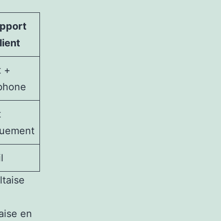
pport
lient
 +
phone
t
quement
l
ltaise
aise en