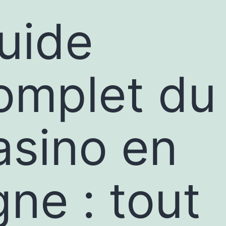
uide
omplet du
asino en
gne : tout