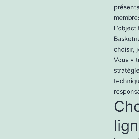
présenta
membres
L’objecti
Basketne
choisir,
Vous y t
stratégi
techniqu
responsa
Cho
lig