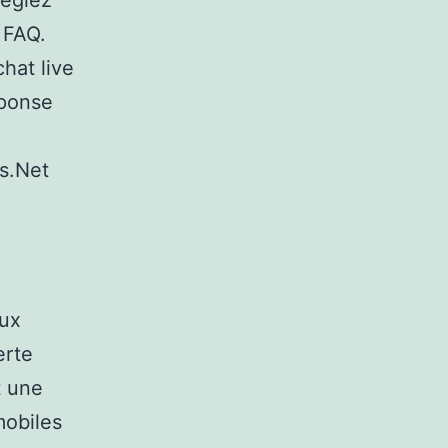
légiez
 FAQ.
chat live
éponse
s.Net
aux
erte
t une
mobiles