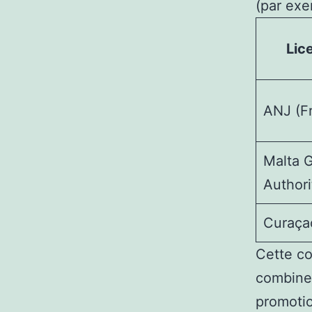
(par exe
Lic
ANJ (F
Malta 
Authori
Curaça
Cette co
combine 
promotio