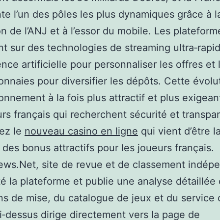
te l’un des pôles les plus dynamiques grâce à l
on de l’ANJ et à l’essor du mobile. Les plateform
nt sur des technologies de streaming ultra‑rapi
gence artificielle pour personnaliser les offres et 
nnaies pour diversifier les dépôts. Cette évolu
onnement à la fois plus attractif et plus exigean
urs français qui recherchent sécurité et transpa
ez le
nouveau casino en ligne
qui vient d’être l
e des bonus attractifs pour les joueurs français.
ws.Net, site de revue et de classement indépe
té la plateforme et publie une analyse détaillée
ns de mise, du catalogue de jeux et du service c
ci‑dessus dirige directement vers la page de