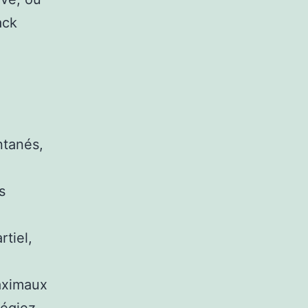
ack
ntanés,
s
tiel,
maximaux