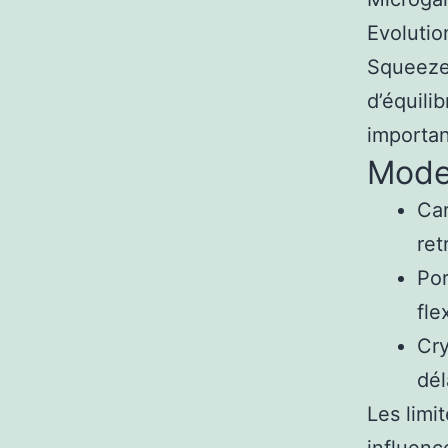
Evolutio
Squeeze 
d’équili
importan
Mode
Car
ret
Por
fle
Cry
dél
Les limi