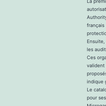
La premi
autorisa
Authorit
français
protecti
Ensuite,
les audi
Ces org
valident
proposés
indique 
Le catal
pour ses
Microga