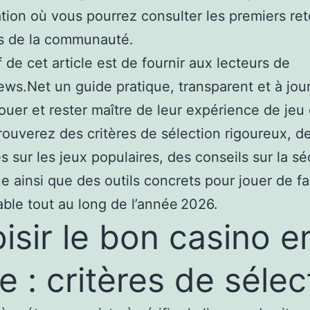
tion où vous pourrez consulter les premiers re
 de la communauté.
f de cet article est de fournir aux lecteurs de
ws.Net un guide pratique, transparent et à jou
 jouer et rester maître de leur expérience de jeu 
rouverez des critères de sélection rigoureux, d
es sur les jeux populaires, des conseils sur la sé
e ainsi que des outils concrets pour jouer de f
ble tout au long de l’année 2026.
isir le bon casino e
ne : critères de sélec