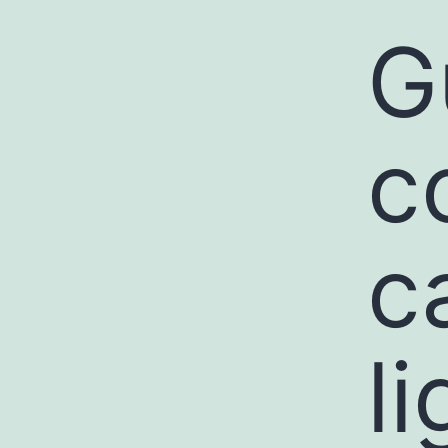
Skip
G
to
content
c
c
li