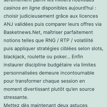
casinos en ligne
disponibles aujourd’hui :
choisir judicieusement grâce aux licences
ANJ validées puis comparer leurs offres via
Basketnews.Net, maîtriser parfaitement
notions telles que RNG / RTP / volatilité
puis appliquer stratégies ciblées selon slots,
blackjack, roulette ou poker… Enfin
instaurer discipline budgétaire via limites
personnalisées demeure incontournable
pour transformer chaque session en
moment divertissant plutôt qu’en source
stressante.
Mettez dès maintenant deux astuces