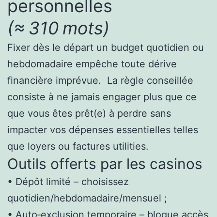
personnelles
(≈ 310 mots)
Fixer dès le départ un budget quotidien ou
hebdomadaire empêche toute dérive
financière imprévue. La règle conseillée
consiste à ne jamais engager plus que ce
que vous êtes prêt(e) à perdre sans
impacter vos dépenses essentielles telles
que loyers ou factures utilities.
Outils offerts par les casinos
• Dépôt limité – choisissez
quotidien/hebdomadaire/mensuel ;
• Auto‑exclusion temporaire – bloque accès