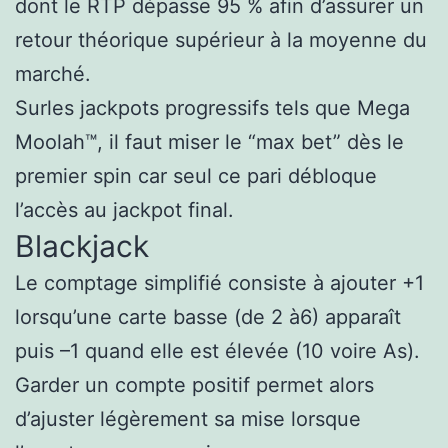
dont le RTP dépasse 95 % afin d’assurer un
retour théorique supérieur à la moyenne du
marché.
Surles jackpots progressifs tels que Mega
Moolah™, il faut miser le “max bet” dès le
premier spin car seul ce pari débloque
l’accès au jackpot final.
Blackjack
Le comptage simplifié consiste à ajouter +1
lorsqu’une carte basse (de 2 à6) apparaît
puis –1 quand elle est élevée (10 voire As).
Garder un compte positif permet alors
d’ajuster légèrement sa mise lorsque