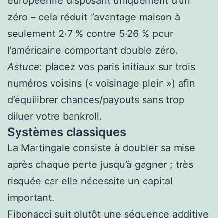
européenne disposant uniquement d’un
zéro – cela réduit l’avantage maison à
seulement 2·7 % contre 5·26 % pour
l’américaine comportant double zéro.
Astuce
: placez vos paris initiaux sur trois
numéros voisins (« voisinage plein ») afin
d’équilibrer chances/payouts sans trop
diluer votre bankroll.
Systèmes classiques
La Martingale consiste à doubler sa mise
après chaque perte jusqu’à gagner ; très
risquée car elle nécessite un capital
important.
Fibonacci suit plutôt une séquence additive