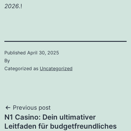
2026
.!
Published
April 30, 2025
By
Categorized as
Uncategorized
Post
Previous post
N1 Casino: Dein ultimativer
navigation
Leitfaden für budgetfreundliches