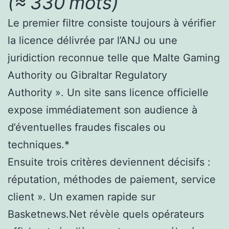
(≈ 330 mots)
Le premier filtre consiste toujours à vérifier
la licence délivrée par l’ANJ ou une
juridiction reconnue telle que Malte Gaming
Authority ou Gibraltar Regulatory
Authority ». Un site sans licence officielle
expose immédiatement son audience à
d’éventuelles fraudes fiscales ou
techniques.*
Ensuite trois critères deviennent décisifs :
réputation, méthodes de paiement, service
client ». Un examen rapide sur
Basketnews.Net révèle quels opérateurs