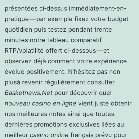
présentées ci‑dessus immédiatement‐en‐
pratique — par exemple fixez votre budget
quotidien puis testez pendant trente
minutes notre tableau comparatif
RTP/volatilité offert ci-dessous — et
observez déjà comment votre expérience
évolue positivement.​ N’hésitez pas non
plusà revenir régulièrement consulter
Basketnews.Net
pour découvrir quel
nouveau casino en ligne
vient juste obtenir
nos meilleures notes ainsi que toutes
dernières promotions exclusives liées au
meilleur
casino online
français prévu pour