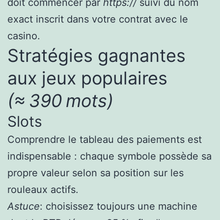
doit commencer par
https://
suivi du nom
exact inscrit dans votre contrat avec le
casino.
Stratégies gagnantes
aux jeux populaires
(≈ 390 mots)
Slots
Comprendre le tableau des paiements est
indispensable : chaque symbole possède sa
propre valeur selon sa position sur les
rouleaux actifs.
Astuce
: choisissez toujours une machine