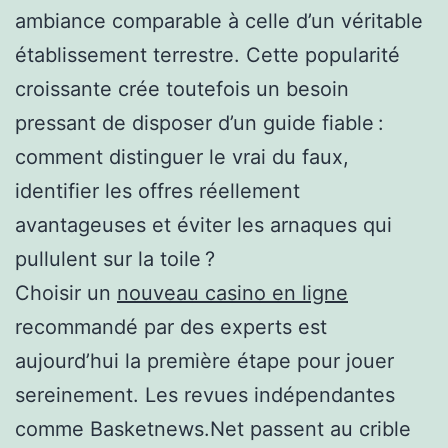
ambiance comparable à celle d’un véritable
établissement terrestre. Cette popularité
croissante crée toutefois un besoin
pressant de disposer d’un guide fiable :
comment distinguer le vrai du faux,
identifier les offres réellement
avantageuses et éviter les arnaques qui
pullulent sur la toile ?
Choisir un
nouveau casino en ligne
recommandé par des experts est
aujourd’hui la première étape pour jouer
sereinement. Les revues indépendantes
comme Basketnews.Net passent au crible