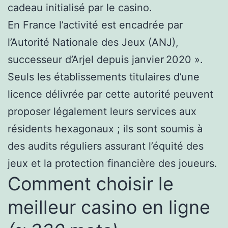
cadeau initialisé par le casino.
En France l’activité est encadrée par
l’Autorité Nationale des Jeux (ANJ),
successeur d’Arjel depuis janvier 2020 ».
Seuls les établissements titulaires d’une
licence délivrée par cette autorité peuvent
proposer légalement leurs services aux
résidents hexagonaux ; ils sont soumis à
des audits réguliers assurant l’équité des
jeux et la protection financière des joueurs.
Comment choisir le
meilleur casino en ligne