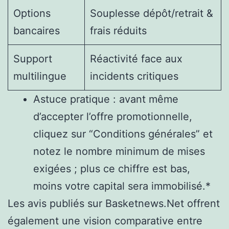
Options
Souplesse dépôt/retrait &
bancaires
frais réduits
Support
Réactivité face aux
multilingue
incidents critiques
Astuce pratique : avant même
d’accepter l’offre promotionnelle,
cliquez sur “Conditions générales” et
notez le nombre minimum de mises
exigées ; plus ce chiffre est bas,
moins votre capital sera immobilisé.*
Les avis publiés sur Basketnews.Net offrent
également une vision comparative entre